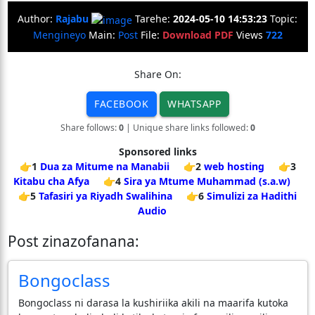
Author:
Rajabu
Tarehe:
2024-05-10 14:53:23
Topic:
Mengineyo
Main:
Post
File:
Download PDF
Views
722
Share On:
FACEBOOK
WHATSAPP
Share follows:
0
| Unique share links followed:
0
Sponsored links
👉1
Dua za Mitume na Manabii
👉2
web hosting
👉3
Kitabu cha Afya
👉4
Sira ya Mtume Muhammad (s.a.w)
👉5
Tafasiri ya Riyadh Swalihina
👉6
Simulizi za Hadithi
Audio
Post zinazofanana:
Bongoclass
Bongoclass ni darasa la kushiriika akili na maarifa kutoka