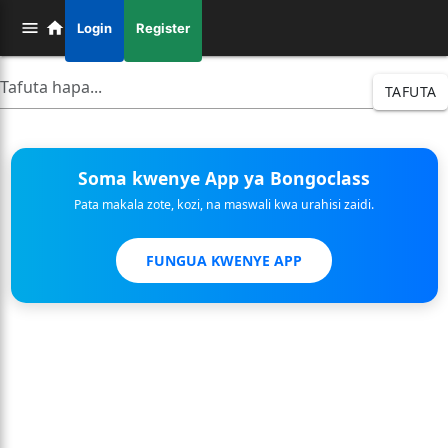
Login
Register
TAFUTA
Soma kwenye App ya Bongoclass
Pata makala zote, kozi, na maswali kwa urahisi zaidi.
FUNGUA KWENYE APP