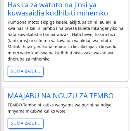
Hasira za watoto na jinsi ya
kuwasaidia kudhibiti mihemko.
Kumuona mtoto akipiga kelele, akijitupa chini, au akilia
kwa hasira kali ni jambo linaloweza kuleta mkanganyiko na
hata kuwakatisha tamaa wazazi. Hata hivyo, hasira hizi
(tantrums) ni sehemu ya kawaida ya ukuaji wa mtoto.
Makala haya yanakupa mbinu za kisaikolojia za kusaidia
mtoto wako kuelewa na kudhibiti hisia zake wakati wa
dhoruba za mihemko.
SOMA ZAIDI...
MAAJABU NA NGUZU ZA TEMBO
TEMBO Tembo ni katika wanyama wa porini na ndiye
mnyama mkubwa kuliko wote.
SOMA ZAIDI...