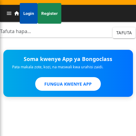
Login
Register
TAFUTA
Soma kwenye App ya Bongoclass
Pata makala zote, kozi, na maswali kwa urahisi zaidi.
FUNGUA KWENYE APP