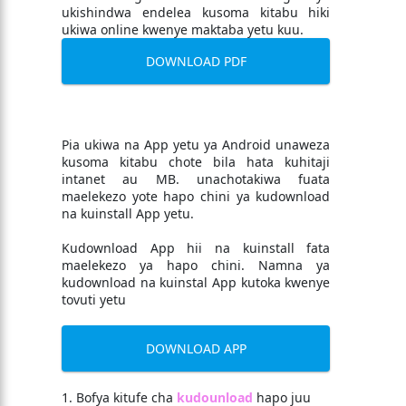
ukishindwa endelea kusoma kitabu hiki
ukiwa online kwenye maktaba yetu kuu.
DOWNLOAD PDF
Pia ukiwa na App yetu ya Android unaweza
kusoma kitabu chote bila hata kuhitaji
intanet au MB. unachotakiwa fuata
maelekezo yote hapo chini ya kudownload
na kuinstall App yetu.
Kudownload App hii na kuinstall fata
maelekezo ya hapo chini. Namna ya
kudownload na kuinstal App kutoka kwenye
tovuti yetu
DOWNLOAD APP
1. Bofya kitufe cha
kudounload
hapo juu