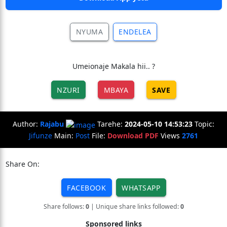
NYUMA
ENDELEA
Umeionaje Makala hii.. ?
NZURI
MBAYA
SAVE
Author:
Rajabu
Tarehe:
2024-05-10 14:53:23
Topic:
Jifunze
Main:
Post
File:
Download PDF
Views
2761
Share On:
FACEBOOK
WHATSAPP
Share follows:
0
| Unique share links followed:
0
Sponsored links