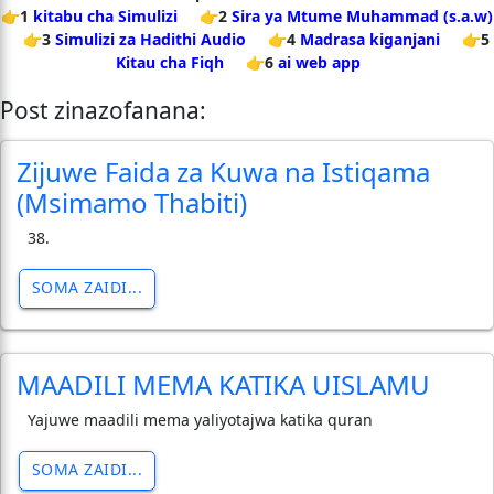
👉1
kitabu cha Simulizi
👉2
Sira ya Mtume Muhammad (s.a.w)
👉3
Simulizi za Hadithi Audio
👉4
Madrasa kiganjani
👉5
Kitau cha Fiqh
👉6
ai web app
Post zinazofanana:
Zijuwe Faida za Kuwa na Istiqama
(Msimamo Thabiti)
38.
SOMA ZAIDI...
MAADILI MEMA KATIKA UISLAMU
Yajuwe maadili mema yaliyotajwa katika quran
SOMA ZAIDI...