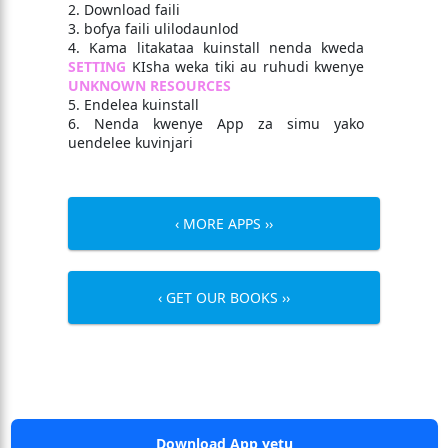
2. Download faili
3. bofya faili ulilodaunlod
4. Kama litakataa kuinstall nenda kweda
SETTING
KIsha weka tiki au ruhudi kwenye
UNKNOWN RESOURCES
5. Endelea kuinstall
6. Nenda kwenye App za simu yako
uendelee kuvinjari
‹ MORE APPS ››
‹ GET OUR BOOKS ››
Download App yetu