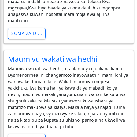
mapafu, ni dalili ambazo zinaweza kujitokeza Kwa
mgonjwa,Kwa hiyo baada ya kuona dalili hizi mgonjwa
anapaswa kuwahi hospital mara moja Kwa ajili ya
matibabu.
SOMA ZAIDI...
Maumivu wakati wa hedhi
​Maumivu wakati wa hedhi, kitaalamu yakijulikana kama
Dysmenorrhea, ni changamoto inayowaathiri mamilioni ya
wanawake duniani kote. Wakati maumivu mepesi
yakichukuliwa kama hali ya kawaida ya mabadiliko ya
mwili, maumivu makali yanayomzuia mwanamke kufanya
shughuli zake za kila siku yanaweza kuwa ishara ya
matatizo makubwa ya kiafya. Makala haya yanajadili aina
za maumivu haya, vyanzo vyake vikuu, njia za nyumbani
na za kitabibu za kupata suluhisho, pamoja na ukweli wa
kisayansi dhidi ya dhana potofu.