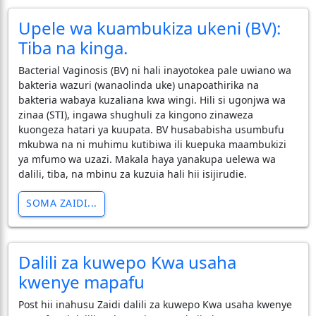
Upele wa kuambukiza ukeni (BV):
Tiba na kinga.
Bacterial Vaginosis (BV) ni hali inayotokea pale uwiano wa
bakteria wazuri (wanaolinda uke) unapoathirika na
bakteria wabaya kuzaliana kwa wingi. Hili si ugonjwa wa
zinaa (STI), ingawa shughuli za kingono zinaweza
kuongeza hatari ya kuupata. BV husababisha usumbufu
mkubwa na ni muhimu kutibiwa ili kuepuka maambukizi
ya mfumo wa uzazi. Makala haya yanakupa uelewa wa
dalili, tiba, na mbinu za kuzuia hali hii isijirudie.
SOMA ZAIDI...
Dalili za kuwepo Kwa usaha
kwenye mapafu
Post hii inahusu Zaidi dalili za kuwepo Kwa usaha kwenye