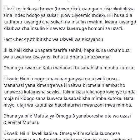
​Ulezi, mchele wa brawn (brown rice), na ngano zisizokobolewa
zina index ndogo ya sukari (Low Glycemic Index). Hii husaidia
kudhibiti kiwango cha sukari na insulin mwilini, kwani kiwango
kikubwa cha insulin kinaweza kuvuruga homoni za uzazi.
​Fact Check (Uthibitisho wa Ukweli wa Kisayansi)
​Ili kuhakikisha unapata taarifa sahihi, hapa kuna uchambuzi
wa ukweli wa kisayansi kuhusu dhana zinazovuma:
​Dhana ya kwanza: Kula mananasi husababisha mimba kutoka.
​Ukweli: Hii ni uongo unaochanganywa na ukweli nusu.
Mananasi yana kimeng'enya kinaitwa bromelain ambacho
kinaweza kulainisha seviksi, lakini kiasi kilichopo kwenye tunda
moja ni kidogo sana kuweza kusababisha mimba kutoka. Hata
hivyo, ulaji wa kupitiliza haushauriwi mwanzoni mwa mimba.
​Dhana ya pili: Mafuta ya Omega-3 yanaboresha ute wa uzazi
(Cervical Mucus).
​Ukweli: Hii ni kweli kabisa. Omega-3 husaidia kuongeza
unyevunyevu na kuboresha ubora wa ute wa uzazi, ambao ni