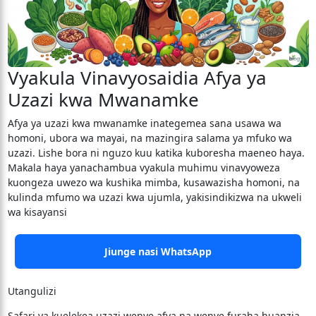
Vyakula Vinavyosaidia Afya ya
Uzazi kwa Mwanamke
​Afya ya uzazi kwa mwanamke inategemea sana usawa wa
homoni, ubora wa mayai, na mazingira salama ya mfuko wa
uzazi. Lishe bora ni nguzo kuu katika kuboresha maeneo haya.
Makala haya yanachambua vyakula muhimu vinavyoweza
kuongeza uwezo wa kushika mimba, kusawazisha homoni, na
kulinda mfumo wa uzazi kwa ujumla, yakisindikizwa na ukweli
wa kisayansi
Jiunge nasi WhatsApp
Utangulizi
​Safari ya kuelekea uzazi wenye afya na wenye furaha huanzia