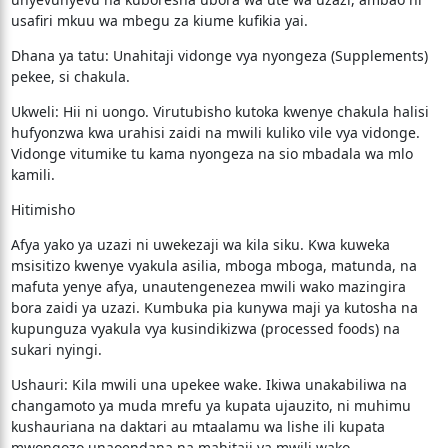
usafiri mkuu wa mbegu za kiume kufikia yai.
​Dhana ya tatu: Unahitaji vidonge vya nyongeza (Supplements)
pekee, si chakula.
​Ukweli: Hii ni uongo. Virutubisho kutoka kwenye chakula halisi
hufyonzwa kwa urahisi zaidi na mwili kuliko vile vya vidonge.
Vidonge vitumike tu kama nyongeza na sio mbadala wa mlo
kamili.
​Hitimisho
​Afya yako ya uzazi ni uwekezaji wa kila siku. Kwa kuweka
msisitizo kwenye vyakula asilia, mboga mboga, matunda, na
mafuta yenye afya, unautengenezea mwili wako mazingira
bora zaidi ya uzazi. Kumbuka pia kunywa maji ya kutosha na
kupunguza vyakula vya kusindikizwa (processed foods) na
sukari nyingi.
​Ushauri: Kila mwili una upekee wake. Ikiwa unakabiliwa na
changamoto ya muda mrefu ya kupata ujauzito, ni muhimu
kushauriana na daktari au mtaalamu wa lishe ili kupata
mwongozo unaoendana na mahitaji ya mwili wako.