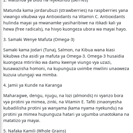
​Matunda kama jordarubuzi (strawberries) na raspberries yana
viwango vikubwa vya Antioxidants na Vitamin C. Antioxidants
hulinda mayai ya mwanamke yasiharibiwe na itikadi kali ya
hewa (free radicals), na hivyo kuongeza ubora wa mayai hayo.
​3. Samaki Wenye Mafuta (Omega-3)
​Samaki kama Jodari (Tuna), Salmon, na Kibua wana kiasi
kikubwa cha asidi ya mafuta ya Omega-3. Omega-3 husaidia
kuongeza mtiririko wa damu kwenye viungo vya uzazi,
kusawazisha homoni, na kupunguza uvimbe mwilini unaoweza
kuzuia utungaji wa mimba.
​4. Jamii ya Kunde na Karanga
​Maharagwe, dengu, njugu, na lozi (almonds) ni vyanzo bora
vya protini ya mimea, zinki, na Vitamin E. Tafiti zinaonyesha
kubadilisha protini ya wanyama (kama nyama nyekundu) na
protini ya mimea hupunguza hatari ya ugumba unaotokana na
matatizo ya mayai.
​5. Nafaka Kamili (Whole Grains)