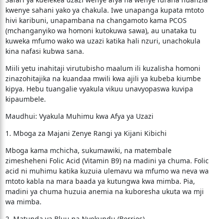
kwenye sahani yako ya chakula. Iwe unapanga kupata mtoto
hivi karibuni, unapambana na changamoto kama PCOS
(mchanganyiko wa homoni kutokuwa sawa), au unataka tu
kuweka mfumo wako wa uzazi katika hali nzuri, unachokula
kina nafasi kubwa sana.
​Miili yetu inahitaji virutubisho maalum ili kuzalisha homoni
zinazohitajika na kuandaa mwili kwa ajili ya kubeba kiumbe
kipya. Hebu tuangalie vyakula vikuu unavyopaswa kuvipa
kipaumbele.
​Maudhui: Vyakula Muhimu kwa Afya ya Uzazi
​1. Mboga za Majani Zenye Rangi ya Kijani Kibichi
​Mboga kama mchicha, sukumawiki, na matembale
zimesheheni Folic Acid (Vitamin B9) na madini ya chuma. Folic
acid ni muhimu katika kuzuia ulemavu wa mfumo wa neva wa
mtoto kabla na mara baada ya kutungwa kwa mimba. Pia,
madini ya chuma huzuia anemia na kuboresha ukuta wa mji
wa mimba.
​2. Matunda ya Bluu na Nyekundu (Berries)