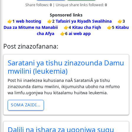
Share follows:
0
| Unique share links followed:
0
Sponsored links
👉1
web hosting
👉2
Tafasiri ya Riyadh Swalihina
👉3
Dua za Mitume na Manabii
👉4
Kitau cha Fiqh
👉5
Kitabu
cha Afya
👉6
ai web app
Post zinazofanana:
Saratani ya tishu zinazounda Damu
mwilini (leukemia)
Post hii inaelezea kuhusiana naÂ SarataniÂ ya tishu
zinazounda damu mwilini, ikijumuisha uboho na mfumo
wa limfu.ugonjwa huu kitaalamu huitwa leukemia.
SOMA ZAIDI...
Dalili na ishara za ugonjwa sugu