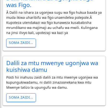
was Figo.
Â Dalili na ishara za ugonjwa sugu wa figo hukua baada ya
muda ikiwa uharibifu wa figo unaendelea polepole.Â
Kupoteza utendakazi wa figo kunaweza kusababisha
mrundikano wa majimaji au uchafu wa mwili. Kulingana
na jinsi ilivyo kali, upotezaji wa kazi ya
SOMA ZAIDI...
Dalili za mtu mwenye ugonjwa wa
kuishiwa damu
Posti hii inahusu zaidi dalili za mtu mwenye ugonjwa wa
kupungukiwadamu, ni dalili zinazoonekana kwa mtu
Mwenye tatizo la upungufu wa damu.
SOMA ZAIDI...