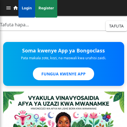
Login
Register
TAFUTA
Soma kwenye App ya Bongoclass
Pata makala zote, kozi, na maswali kwa urahisi zaidi.
FUNGUA KWENYE APP