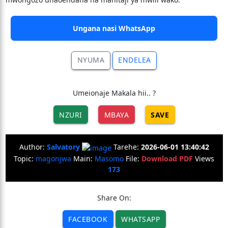
Ungana nasi WhatsApp
NYUMA
ENDELEA
Umeionaje Makala hii.. ?
NZURI
MBAYA
SAVE
Author:
Salvatory
Tarehe:
2026-06-01 13:40:42
Topic:
magonjwa
Main:
Masomo
File:
Download PDF
Views
173
Share On:
FACEBOOK
WHATSAPP