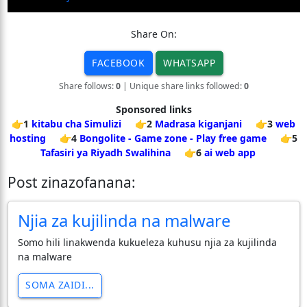
Share On:
FACEBOOK
WHATSAPP
Share follows:
0
| Unique share links followed:
0
Sponsored links
👉1
kitabu cha Simulizi
👉2
Madrasa kiganjani
👉3
web
hosting
👉4
Bongolite - Game zone - Play free game
👉5
Tafasiri ya Riyadh Swalihina
👉6
ai web app
Post zinazofanana:
Njia za kujilinda na malware
Somo hili linakwenda kukueleza kuhusu njia za kujilinda
na malware
SOMA ZAIDI...