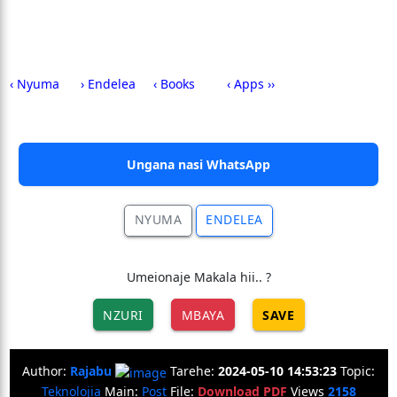
‹ Nyuma
› Endelea
‹ Books
‹ Apps ››
Ungana nasi WhatsApp
NYUMA
ENDELEA
Umeionaje Makala hii.. ?
NZURI
MBAYA
SAVE
Author:
Rajabu
Tarehe:
2024-05-10 14:53:23
Topic:
Teknolojia
Main:
Post
File:
Download PDF
Views
2158