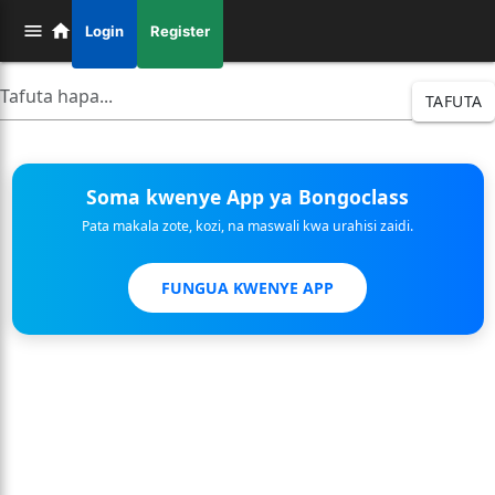
Login
Register
TAFUTA
Soma kwenye App ya Bongoclass
Pata makala zote, kozi, na maswali kwa urahisi zaidi.
FUNGUA KWENYE APP