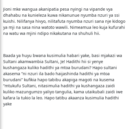
Jioni mke wangua akanipatia pesa nyingi na vipande vya
dhahabu na kunieleza kuwa nikanunue nyumba nzuri ya ssi
kuishi. Nilifanya hivyo, nilitafuta nyumba nzuri sana nje kidogo
ya mji na sasa nina watoto wawili. Nimeamua leo kuja kufurahi
na watu wa mjini ndipo nikakutana na shuhuli hii.
Baada ya huyu bwana kusimulia habari yake, basi mjakazi wa
Sultani akamwambia Sultani, Je! Hadithi hii si yenye
kushangaza kuliko hadithi ya mtoa burudani? Hapo sultani
akasema “ni nzuri ila bado haijashinda hadithi ya mtoa
burudani” kufikia hapo tabibu akapiga magoti na kusema
“mtukufu Sultani, nitasimulia hadithi ya kushangaza zaidi
kuliko mazungumzo yaliyo tangulia, kama utaikubali zaidi iwe
kafara la tukio la leo. Hapo tatibu akaanza kusimulia hadithi
yake