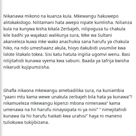
Nikanawa mikono na kuanza kula. Mkewangu hakuwepo
alitokakidogo. Nilitamani hata awepo nipate kumlisha. Nilianza
kula na kunywa kisha kikala Zerbajeh, nilipogusa tu chakula
kile badhi ya wajakazi walikunja sura, Mke wa Sultani
akanieleza kuwa mke wako anachukia sana harufu ya chakula
hiko, na ndo umeshaanz akula, hivyo itakubidi uvumilie kwa
lolote litakalo tokea. Sisi katu hatuta ingilia ugomvi wenu. Basi
nilijitahidi kunawa vyema kwa sabuni. Baada ya tafrija kwisha
nikarudi kujipumzisha.
Ghafla nikaona mkewangu amebadilika sura, na kuniambia
“yaani mtu kama wewe unakula zerbajeh bila hata ya kunawa”?
nikamueleza mkewangu kipenzi mbona nimenawa” kama
umenawa na hii harufu ninayoipata ni ya nini” “ nimejitahidi
kunawa ila hii harufu haikati kwa urahisi” haya ni maneno
tuliokuwa tukijibizana.