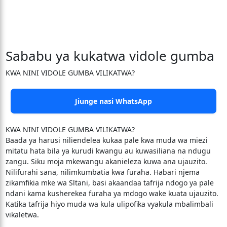
Sababu ya kukatwa vidole gumba
KWA NINI VIDOLE GUMBA VILIKATWA?
Jiunge nasi WhatsApp
KWA NINI VIDOLE GUMBA VILIKATWA?
Baada ya harusi niliendelea kukaa pale kwa muda wa miezi
mitatu hata bila ya kurudi kwangu au kuwasiliana na ndugu
zangu. Siku moja mkewangu akanieleza kuwa ana ujauzito.
Nilifurahi sana, nilimkumbatia kwa furaha. Habari njema
zikamfikia mke wa Sltani, basi akaandaa tafrija ndogo ya pale
ndani kama kusherekea furaha ya mdogo wake kuata ujauzito.
Katika tafrija hiyo muda wa kula ulipofika vyakula mbalimbali
vikaletwa.