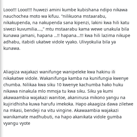
Looo!!! Looo!!!! huwezi amini kumbe kubishana ndipo nikawa
nauchochea moto wa kifuu. “nilikuona mstaarabu,
nikakupenda, na nakupenda sana kipenzi, lakini kwa hili katu
siwezi kuvumilia….,” mtu mstaarabu kama wewe unakula bila
kunawa jamani, hapana …!! hapana…!!! kwa hili lazima nikupe
adhabu, itabidi ukatwe vidole vyako. Ulivyokulia bila ya
kunawa.
Aliagiza wajakazi wanifunge wanipeleke kwa hakinu ili
nikakatwe vidole. Wakanifunga kamba na kunifungia kwenye
chumba. Nilikaa kwa siku 10 kwenye kachumba hako huku
nikawa ninakula mlo mmoja tu kwa siku. Siku ya kumi
akawaambia wajakazi wanitoe, akaninusa mikono yangu na
kujiridhisha kuwa harufu imekoka. Hapo akaagiza dawa ziletwe
na mkasi, bendeji na vitu vingine. Akawaambia wajakazi
wanikamate madhubuti, na hapo akanikata vidole gumba
vyangu vyote