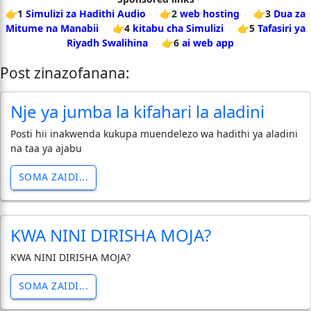
👉1
Simulizi za Hadithi Audio
👉2
web hosting
👉3
Dua za
Mitume na Manabii
👉4
kitabu cha Simulizi
👉5
Tafasiri ya
Riyadh Swalihina
👉6
ai web app
Post zinazofanana:
Nje ya jumba la kifahari la aladini
Posti hii inakwenda kukupa muendelezo wa hadithi ya aladini
na taa ya ajabu
SOMA ZAIDI...
KWA NINI DIRISHA MOJA?
KWA NINI DIRISHA MOJA?
SOMA ZAIDI...