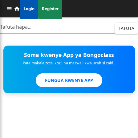
Login
Register
TAFUTA
Soma kwenye App ya Bongoclass
Pata makala zote, kozi, na maswali kwa urahisi zaidi.
FUNGUA KWENYE APP