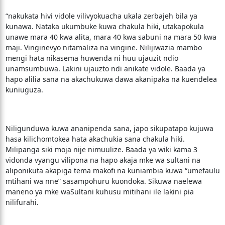
“nakukata hivi vidole vilivyokuacha ukala zerbajeh bila ya
kunawa. Nataka ukumbuke kuwa chakula hiki, utakapokula
unawe mara 40 kwa alita, mara 40 kwa sabuni na mara 50 kwa
maji. Vinginevyo nitamaliza na vingine. Nilijiwazia mambo
mengi hata nikasema huwenda ni huu ujauzit ndio
unamsumbuwa. Lakini ujauzto ndi anikate vidole. Baada ya
hapo alilia sana na akachukuwa dawa akanipaka na kuendelea
kuniuguza.
Niligunduwa kuwa ananipenda sana, japo sikupatapo kujuwa
hasa kilichomtokea hata akachukia sana chakula hiki.
Milipanga siki moja nije nimuulize. Baada ya wiki kama 3
vidonda vyangu vilipona na hapo akaja mke wa sultani na
aliponikuta akapiga tema makofi na kuniambia kuwa “umefaulu
mtihani wa nne” sasampohuru kuondoka. Sikuwa naelewa
maneno ya mke waSultani kuhusu mitihani ile lakini pia
nilifurahi.