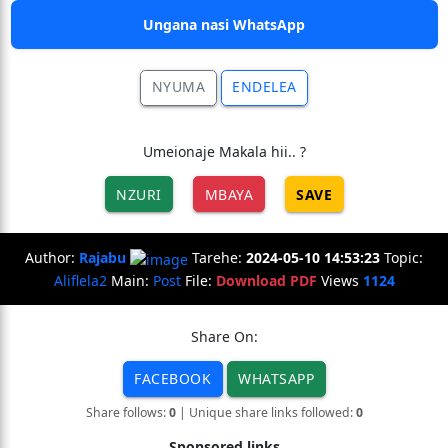
Ungana nasi WhatsApp
NYUMA
ENDELEA
Umeionaje Makala hii.. ?
NZURI
MBAYA
SAVE
Author:
Rajabu
Tarehe:
2024-05-10 14:53:23
Topic:
Aliflela2
Main:
Post
File:
Download PDF
Views
1124
Share On:
FACEBOOK
WHATSAPP
Share follows:
0
| Unique share links followed:
0
Sponsored links