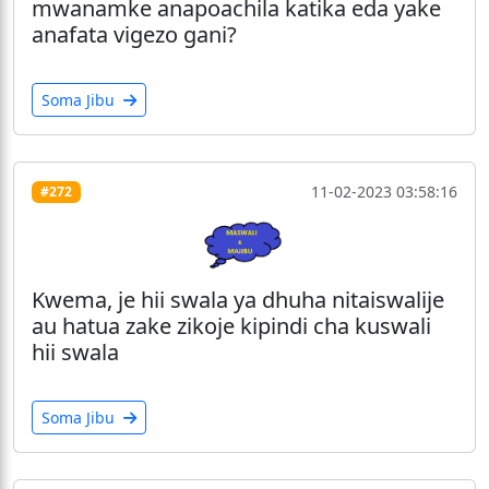
mwanamke anapoachila katika eda yake
anafata vigezo gani?
Soma Jibu
11-02-2023 03:58:16
#272
Kwema, je hii swala ya dhuha nitaiswalije
au hatua zake zikoje kipindi cha kuswali
hii swala
Soma Jibu