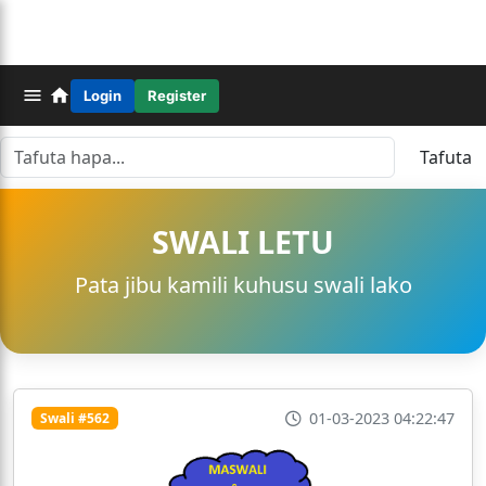
Login
Register
Tafuta
SWALI LETU
Pata jibu kamili kuhusu swali lako
01-03-2023 04:22:47
Swali #562