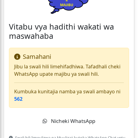
Vitabu vya hadithi wakati wa
maswahaba
Samahani
Jibu la swali hili limehifadhiwa. Tafadhali cheki
WhatsApp upate majibu ya swali hili.
Kumbuka kunitajia namba ya swali ambayo ni
562
Nicheki WhatsApp
Swali hili limeulizwa na Muulizaji kutoka WhatsApp Chat yetu.