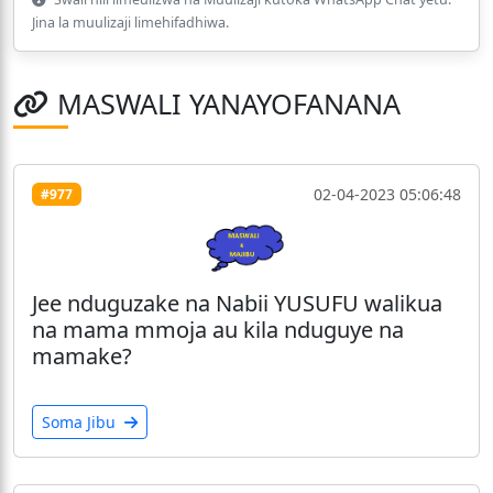
Jina la muulizaji limehifadhiwa.
MASWALI YANAYOFANANA
02-04-2023 05:06:48
#977
Jee nduguzake na Nabii YUSUFU walikua
na mama mmoja au kila nduguye na
mamake?
Soma Jibu