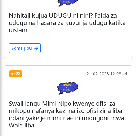
Nahitaji kujua UDUGU ni nini? Faida za
udugu na hasara za kuvunja udugu katika
uislam
Soma Jibu
21-02-2023 12:08:44
#435
Swali langu Mimi Nipo kwenye ofisi za
mikopo nafanya kazi na izo ofisi zina liba
ndani yake je mimi nae ni miongoni mwa
Wala liba