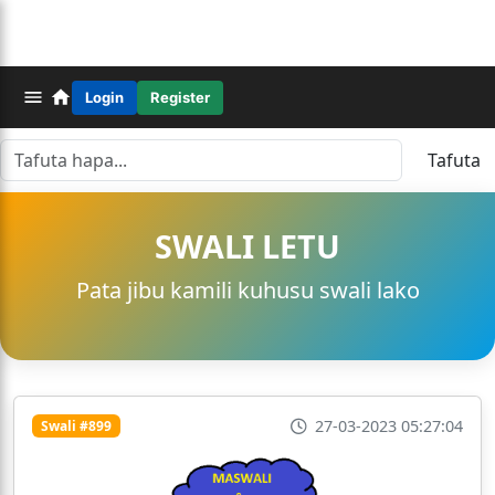
Login
Register
Tafuta
SWALI LETU
Pata jibu kamili kuhusu swali lako
27-03-2023 05:27:04
Swali #899