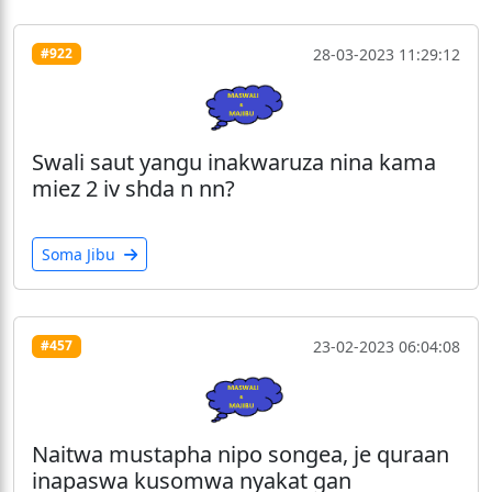
28-03-2023 11:29:12
#922
Swali saut yangu inakwaruza nina kama
miez 2 iv shda n nn?
Soma Jibu
23-02-2023 06:04:08
#457
Naitwa mustapha nipo songea, je quraan
inapaswa kusomwa nyakat gan