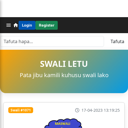
Login
Register
Tafuta
SWALI LETU
Pata jibu kamili kuhusu swali lako
17-04-2023 13:19:25
Swali #1071