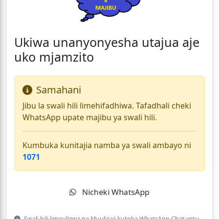
Ukiwa unanyonyesha utajua aje
uko mjamzito
Samahani
Jibu la swali hili limehifadhiwa. Tafadhali cheki
WhatsApp upate majibu ya swali hili.
Kumbuka kunitajia namba ya swali ambayo ni
1071
Nicheki WhatsApp
Swali hili limeulizwa na Muulizaji kutoka WhatsApp Chat yetu.