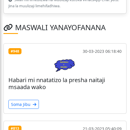
Jina la muulizaji limehifadhiwa.
MASWALI YANAYOFANANA
30-03-2023 06:18:40
#948
Habari mi nnatatizo la presha naitaji
msaada wako
Soma Jibu
21-03-2023 05:40:09
#813