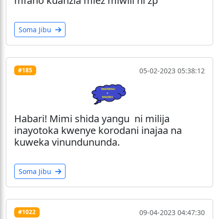
mfano kuanzia miez miwili ni zp
Soma Jibu
05-02-2023 05:38:12
#185
Habari! Mimi shida yangu ni milija
inayotoka kwenye korodani inajaa na
kuweka vinundununda.
Soma Jibu
09-04-2023 04:47:30
#1022