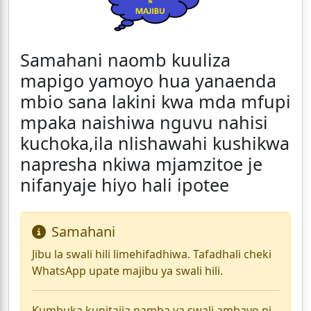
Samahani naomb kuuliza
mapigo yamoyo hua yanaenda
mbio sana lakini kwa mda mfupi
mpaka naishiwa nguvu nahisi
kuchoka,ila nlishawahi kushikwa
napresha nkiwa mjamzitoe je
nifanyaje hiyo hali ipotee
Samahani
Jibu la swali hili limehifadhiwa. Tafadhali cheki
WhatsApp upate majibu ya swali hili.
Kumbuka kunitajia namba ya swali ambayo ni