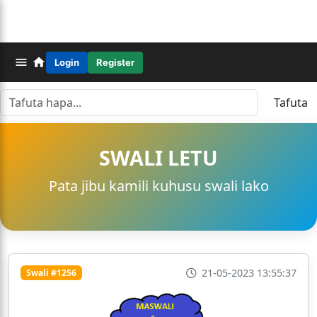
Login
Register
Tafuta
SWALI LETU
Pata jibu kamili kuhusu swali lako
21-05-2023 13:55:37
Swali #1256