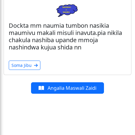
Dockta mm naumia tumbon nasikia
maumivu makali misuli inavuta.pia nikila
chakula nashiba upande mmoja
nashindwa kujua shida nn
Soma Jibu
Angalia Maswali Zaidi