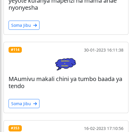
yeyote kufanya mapenzi na mama anae
nyonyesha
Soma Jibu
30-01-2023 16:11:38
#114
MAumivu makali chini ya tumbo baada ya
tendo
Soma Jibu
16-02-2023 17:10:56
#353