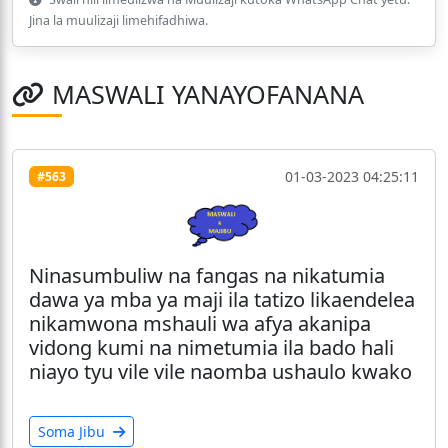
Jina la muulizaji limehifadhiwa.
MASWALI YANAYOFANANA
01-03-2023 04:25:11
#563
Ninasumbuliw na fangas na nikatumia
dawa ya mba ya maji ila tatizo likaendelea
nikamwona mshauli wa afya akanipa
vidong kumi na nimetumia ila bado hali
niayo tyu vile vile naomba ushaulo kwako
Soma Jibu