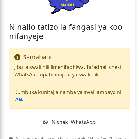
Ninailo tatizo la fangasi ya koo
nifanyeje
Samahani
Jibu la swali hili limehifadhiwa. Tafadhali cheki
WhatsApp upate majibu ya swali hili.
Kumbuka kunitajia namba ya swali ambayo ni
794
Nicheki WhatsApp
Swali hili limeulizwa na Muulizaji kutoka WhatsApp Chat yetu.