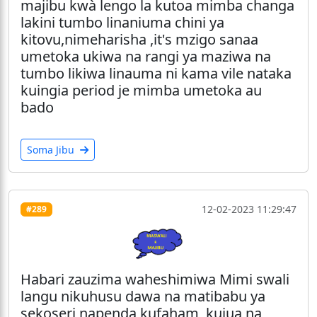
majibu kwà lengo la kutoa mimba changa
lakini tumbo linaniuma chini ya
kitovu,nimeharisha ,it's mzigo sanaa
umetoka ukiwa na rangi ya maziwa na
tumbo likiwa linauma ni kama vile nataka
kuingia period je mimba umetoka au
bado
Soma Jibu
12-02-2023 11:29:47
#289
Habari zauzima waheshimiwa Mimi swali
langu nikuhusu dawa na matibabu ya
sekoseri napenda kufaham, kujua na