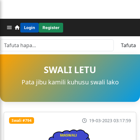
Login
Register
Tafuta
SWALI LETU
Pata jibu kamili kuhusu swali lako
19-03-2023 03:17:59
Swali #794