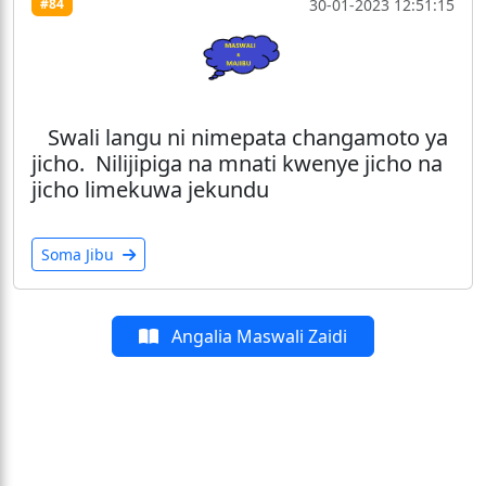
30-01-2023 12:51:15
#84
Swali langu ni nimepata changamoto ya
jicho. Nilijipiga na mnati kwenye jicho na
jicho limekuwa jekundu
Soma Jibu
Angalia Maswali Zaidi