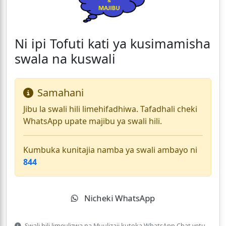
Ni ipi Tofuti kati ya kusimamisha
swala na kuswali
Samahani
Jibu la swali hili limehifadhiwa. Tafadhali cheki
WhatsApp upate majibu ya swali hili.
Kumbuka kunitajia namba ya swali ambayo ni
844
Nicheki WhatsApp
Swali hili limeulizwa na Muulizaji kutoka WhatsApp Chat yetu.