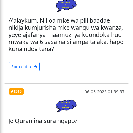
A'alaykum, Nilioa mke wa pili baadae
nikija kumjurisha mke wangu wa kwanza,
yeye ajafanya maamuzi ya kuondoka huu
mwaka wa 6 sasa na sijampa talaka, hapo
kuna ndoa tena?
Soma Jibu
06-03-2025 01:59:57
#1313
Je Quran ina sura ngapo?