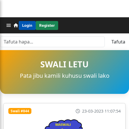
Login
Register
Tafuta
SWALI LETU
Pata jibu kamili kuhusu swali lako
23-03-2023 11:07:54
Swali #844