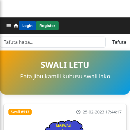
Login
Register
Tafuta
SWALI LETU
Pata jibu kamili kuhusu swali lako
25-02-2023 17:44:17
Swali #513