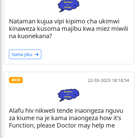
Nataman kujua vipi kipimo cha ukimwi
kinaweza kusoma majibu kwa miez miwili
na kuonekana?
Soma Jibu
22-03-2023 18:18:54
#830
Alafu hiv nikweli tende inaongeza nguvu
za kiume na je kama inaongeza how it's
Function, please Doctor may help me