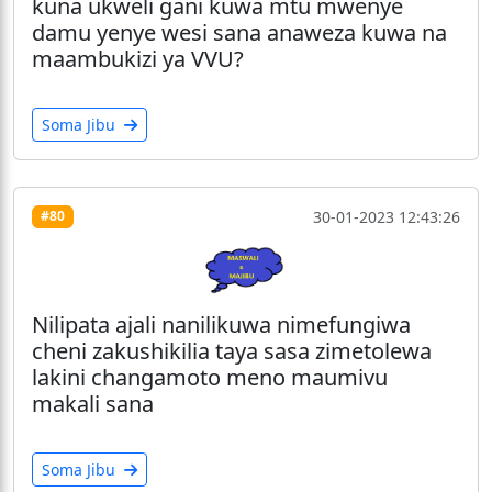
kuna ukweli gani kuwa mtu mwenye
damu yenye wesi sana anaweza kuwa na
maambukizi ya VVU?
Soma Jibu
30-01-2023 12:43:26
#80
Nilipata ajali nanilikuwa nimefungiwa
cheni zakushikilia taya sasa zimetolewa
lakini changamoto meno maumivu
makali sana
Soma Jibu