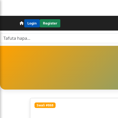
Login
Register
Swali #868