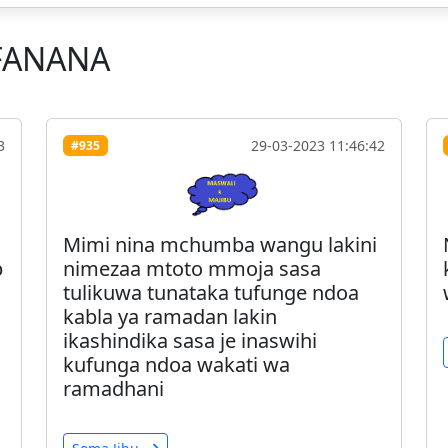
FANANA
3
29-03-2023 11:46:42
#935
Mimi nina mchumba wangu lakini
p
nimezaa mtoto mmoja sasa
tulikuwa tunataka tufunge ndoa
kabla ya ramadan lakin
ikashindika sasa je inaswihi
kufunga ndoa wakati wa
ramadhani