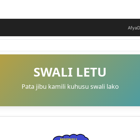
Afya
D
SWALI LETU
Pata jibu kamili kuhusu swali lako