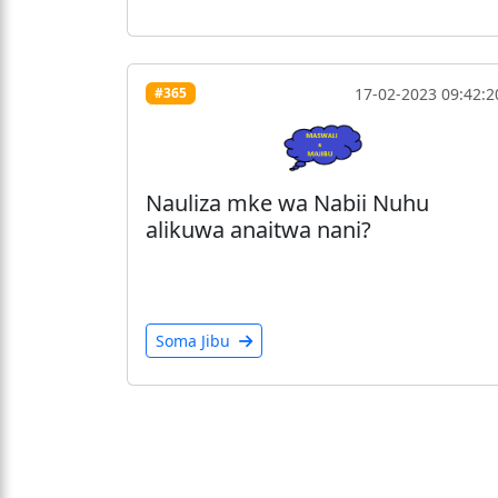
17-02-2023 09:42:2
#365
Nauliza mke wa Nabii Nuhu
alikuwa anaitwa nani?
Soma Jibu