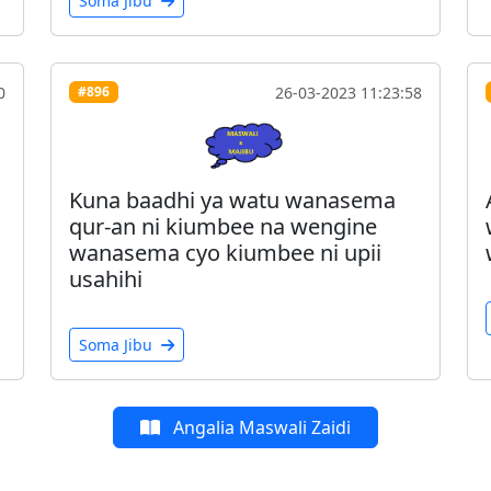
Soma Jibu
0
26-03-2023 11:23:58
#896
Kuna baadhi ya watu wanasema
qur-an ni kiumbee na wengine
wanasema cyo kiumbee ni upii
usahihi
Soma Jibu
Angalia Maswali Zaidi