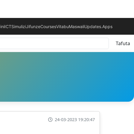
ini
ICT
Simulizi
Jifunze
Courses
Vitabu
Maswali
Updates.
Apps
Tafuta
24-03-2023 19:20:47