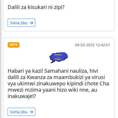
Dalili za kisukari ni zipi?
Soma Jibu
09-03-2023 12:42:01
#674
Habari ya kazi! Samahani nauliza, hivi
dalili za Kwanza za maambukizi ya virusi
vya ukimwi zinakuwepo kipindi chote Cha
mwezi mzima yaani hizo wiki nne, au
inakuwaje!?
Soma Jibu