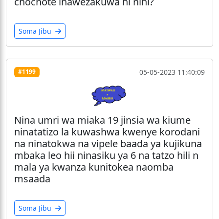
chochote inawezakuwa ni nini?
Soma Jibu
05-05-2023 11:40:09
#1199
Nina umri wa miaka 19 jinsia wa kiume
ninatatizo la kuwashwa kwenye korodani
na ninatokwa na vipele baada ya kujikuna
mbaka leo hii ninasiku ya 6 na tatzo hili n
mala ya kwanza kunitokea naomba
msaada
Soma Jibu