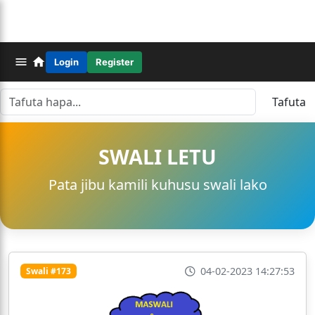
Login
Register
Tafuta
SWALI LETU
Pata jibu kamili kuhusu swali lako
04-02-2023 14:27:53
Swali #173