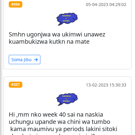
05-04-2023 04:29:02
#996
Smhn ugonjwa wa ukimwi unawez
kuambukizwa kutkn na mate
Soma Jibu
13-02-2023 15:30:33
#307
Hi ,mm nko week 40 sai na naskia
uchungu upande wa chini wa tumbo
kama maumivu ya periods lakini sitoki