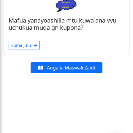
Mafua yanayoashilia mtu kuwa ana vvu
uchukua muda gn kupona?
Soma Jibu
Angalia Maswali Zaidi