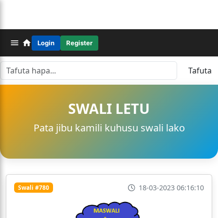
Login
Register
Tafuta
SWALI LETU
Pata jibu kamili kuhusu swali lako
18-03-2023 06:16:10
Swali #780