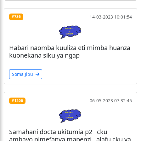
14-03-2023 10:01:54
#736
Habari naomba kuuliza eti mimba huanza
kuonekana siku ya ngap
Soma Jibu
06-05-2023 07:32:45
#1206
Samahani docta ukitumia p2 cku
ambayo nimefanya mapenzi alafu cku ya