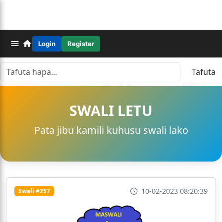
Login
Register
Tafuta
SWALI LETU
Pata jibu kamili kuhusu swali lako
10-02-2023 08:20:39
Swali #257