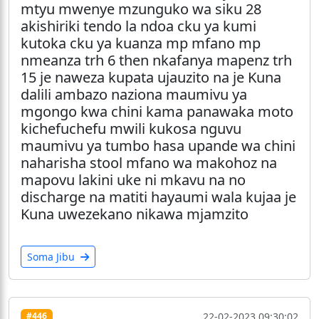
mtyu mwenye mzunguko wa siku 28
akishiriki tendo la ndoa cku ya kumi
kutoka cku ya kuanza mp mfano mp
nmeanza trh 6 then nkafanya mapenz trh
15 je naweza kupata ujauzito na je Kuna
dalili ambazo naziona maumivu ya
mgongo kwa chini kama panawaka moto
kichefuchefu mwili kukosa nguvu
maumivu ya tumbo hasa upande wa chini
naharisha stool mfano wa makohoz na
mapovu lakini uke ni mkavu na no
discharge na matiti hayaumi wala kujaa je
Kuna uwezekano nikawa mjamzito
Soma Jibu
22-02-2023 09:30:02
#446