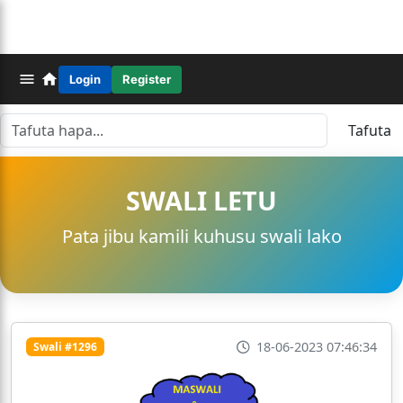
Login
Register
Tafuta
SWALI LETU
Pata jibu kamili kuhusu swali lako
18-06-2023 07:46:34
Swali #1296