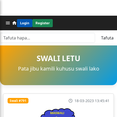
Login
Register
Tafuta
SWALI LETU
Pata jibu kamili kuhusu swali lako
18-03-2023 13:45:41
Swali #791