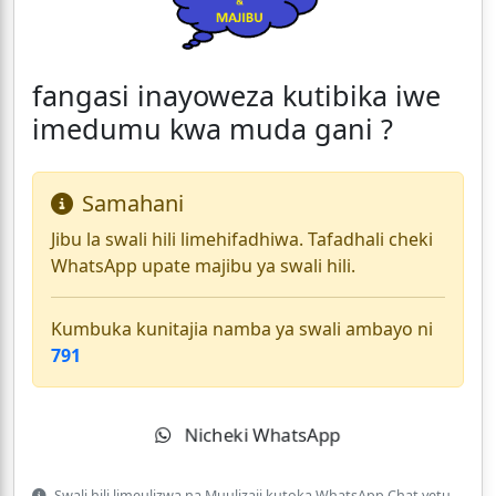
fangasi inayoweza kutibika iwe
imedumu kwa muda gani ?
Samahani
Jibu la swali hili limehifadhiwa. Tafadhali cheki
WhatsApp upate majibu ya swali hili.
Kumbuka kunitajia namba ya swali ambayo ni
791
Nicheki WhatsApp
Swali hili limeulizwa na Muulizaji kutoka WhatsApp Chat yetu.