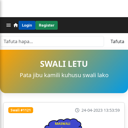
Login
Register
Tafuta
SWALI LETU
Pata jibu kamili kuhusu swali lako
24-04-2023 13:53:59
Swali #1121