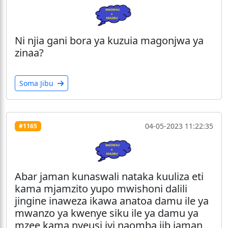
Ni njia gani bora ya kuzuia magonjwa ya
zinaa?
Soma Jibu
04-05-2023 11:22:35
#1165
Abar jaman kunaswali nataka kuuliza eti
kama mjamzito yupo mwishoni dalili
jingine inaweza ikawa anatoa damu ile ya
mwanzo ya kwenye siku ile ya damu ya
mzee kama nyeusi ivi naomba jib jaman