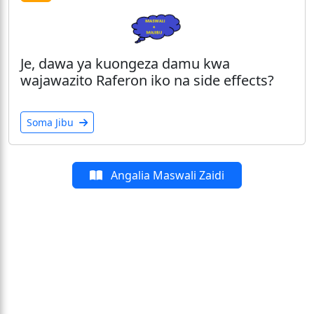
Je, dawa ya kuongeza damu kwa
wajawazito Raferon iko na side effects?
Soma Jibu
Angalia Maswali Zaidi