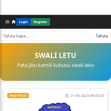
Login
Register
Tafuta
SWALI LETU
Pata jibu kamili kuhusu swali lako
21-05-2023 04:33:53
Swali #1222