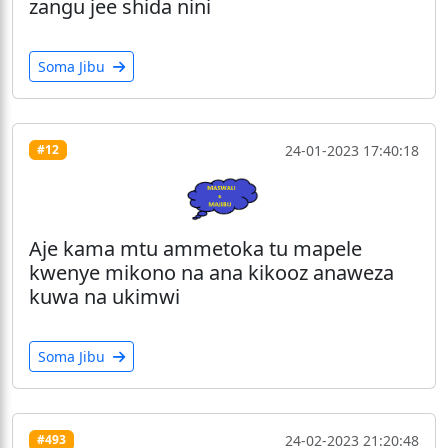
zangu jee shida nini
Soma Jibu
24-01-2023 17:40:18
#12
Aje kama mtu ammetoka tu mapele
kwenye mikono na ana kikooz anaweza
kuwa na ukimwi
Soma Jibu
24-02-2023 21:20:48
#493