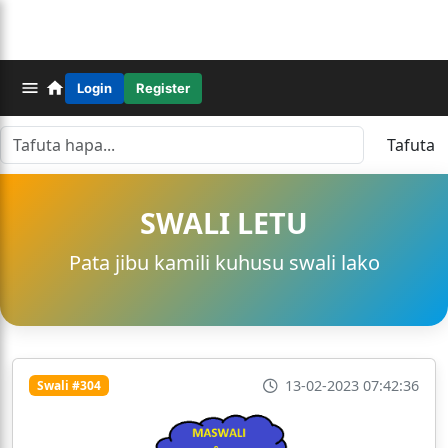
Login
Register
Tafuta
SWALI LETU
Pata jibu kamili kuhusu swali lako
13-02-2023 07:42:36
Swali #304