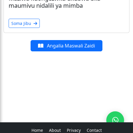
maumivu nidalili ya mimba
Soma Jibu
Angalia Maswali Zaidi
Home
About
Privacy
Contact