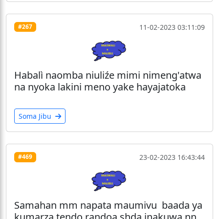
11-02-2023 03:11:09
#267
Habalì naomba niuliźe mimi nimeng'atwa
na nyoka lakini meno yake hayajatoka
Soma Jibu
23-02-2023 16:43:44
#469
Samahan mm napata maumivu baada ya
kumarza tendo randoa shda inakuwa nn