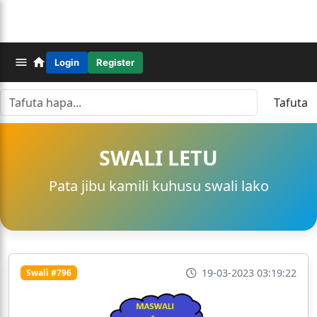
Login
Register
Tafuta
SWALI LETU
Pata jibu kamili kuhusu swali lako
19-03-2023 03:19:22
Swali #796