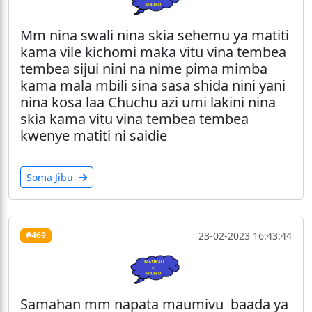
Mm nina swali nina skia sehemu ya matiti
kama vile kichomi maka vitu vina tembea
tembea sijui nini na nime pima mimba
kama mala mbili sina sasa shida nini yani
nina kosa laa Chuchu azi umi lakini nina
skia kama vitu vina tembea tembea
kwenye matiti ni saidie
Soma Jibu
23-02-2023 16:43:44
#469
Samahan mm napata maumivu baada ya