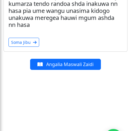
kumarza tendo randoa shda inakuwa nn
hasa pia ume wangu unasima kidogo
unakuwa meregea hauwi mgum ashda
nn hasa
Soma Jibu
Angalia Maswali Zaidi