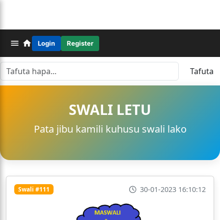
Login
Register
Tafuta
SWALI LETU
Pata jibu kamili kuhusu swali lako
30-01-2023 16:10:12
Swali #111