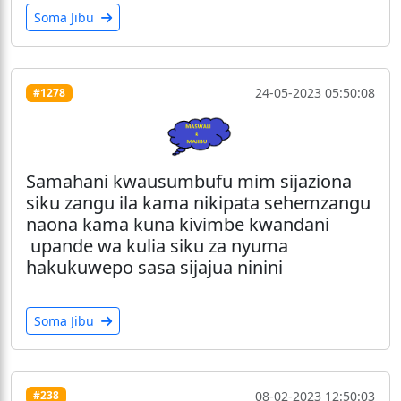
Soma Jibu
24-05-2023 05:50:08
#1278
Samahani kwausumbufu mim sijaziona
siku zangu ila kama nikipata sehemzangu
naona kama kuna kivimbe kwandani
upande wa kulia siku za nyuma
hakukuwepo sasa sijajua ninini
Soma Jibu
08-02-2023 12:50:03
#238