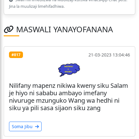
Jina la muulizaji limehifadhiwa.
MASWALI YANAYOFANANA
21-03-2023 13:04:46
#817
Nilifany mapenz nikiwa kweny siku Salam
je hiyo ni sababu ambayo imefany
nivuruge mzunguko Wang wa hedhi ni
siku ya pili sasa sijaon siku zang
Soma Jibu