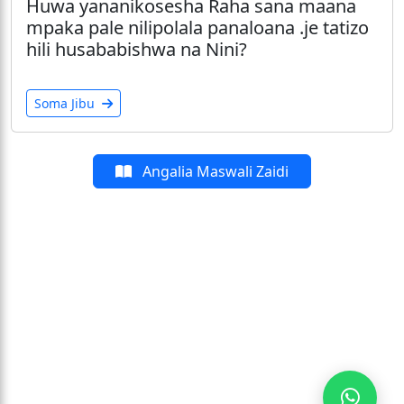
Huwa yananikosesha Raha sana maana
mpaka pale nilipolala panaloana .je tatizo
hili husababishwa na Nini?
Soma Jibu
Angalia Maswali Zaidi