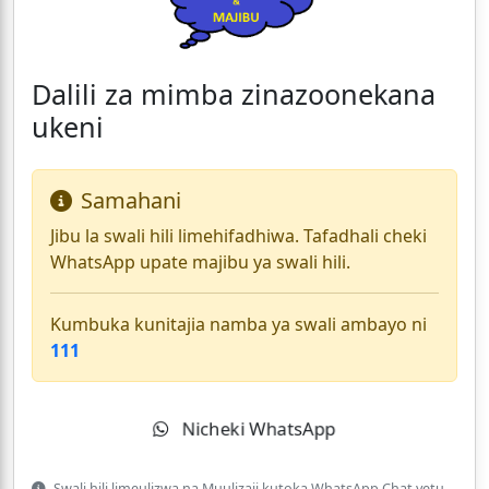
Dalili za mimba zinazoonekana
ukeni
Samahani
Jibu la swali hili limehifadhiwa. Tafadhali cheki
WhatsApp upate majibu ya swali hili.
Kumbuka kunitajia namba ya swali ambayo ni
111
Nicheki WhatsApp
Swali hili limeulizwa na Muulizaji kutoka WhatsApp Chat yetu.