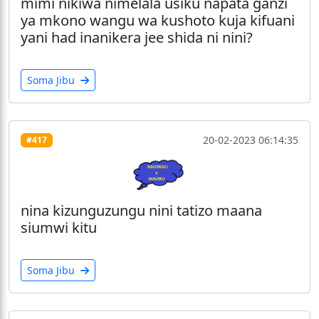
mimi nikiwa nimelala usiku napata ganzi
ya mkono wangu wa kushoto kuja kifuani
yani had inanikera jee shida ni nini?
Soma Jibu
20-02-2023 06:14:35
#417
nina kizunguzungu nini tatizo maana
siumwi kitu
Soma Jibu