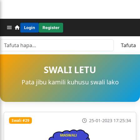
Login
Register
Tafuta
SWALI LETU
Pata jibu kamili kuhusu swali lako
25-01-2023 17:25:34
Swali #29