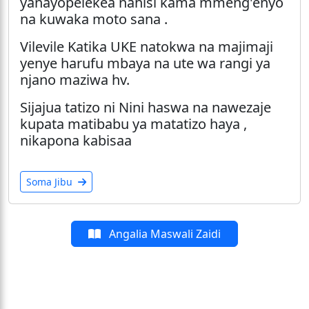
yanayopelekea nahisi kama mmeng'enyo
na kuwaka moto sana .
Vilevile Katika UKE natokwa na majimaji
yenye harufu mbaya na ute wa rangi ya
njano maziwa hv.
Sijajua tatizo ni Nini haswa na nawezaje
kupata matibabu ya matatizo haya ,
nikapona kabisaa
Soma Jibu
Angalia Maswali Zaidi