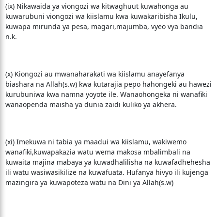
(ix) Nikawaida ya viongozi wa kitwaghuut kuwahonga au
kuwarubuni viongozi wa kiislamu kwa kuwakaribisha Ikulu,
kuwapa mirunda ya pesa, magari,majumba, vyeo vya bandia
n.k.
(x) Kiongozi au mwanaharakati wa kiislamu anayefanya
biashara na Allah(s.w) kwa kutarajia pepo hahongeki au hawezi
kurubuniwa kwa namna yoyote ile. Wanaohongeka ni wanafiki
wanaopenda maisha ya dunia zaidi kuliko ya akhera.
(xi) Imekuwa ni tabia ya maadui wa kiislamu, wakiwemo
wanafiki,kuwapakazia watu wema makosa mbalimbali na
kuwaita majina mabaya ya kuwadhalilisha na kuwafadhehesha
ili watu wasiwasikilize na kuwafuata. Hufanya hivyo ili kujenga
mazingira ya kuwapoteza watu na Dini ya Allah(s.w)