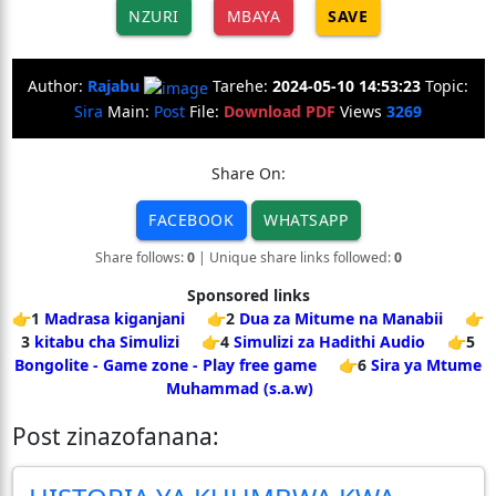
NZURI
MBAYA
SAVE
Author:
Rajabu
Tarehe:
2024-05-10 14:53:23
Topic:
Sira
Main:
Post
File:
Download PDF
Views
3269
Share On:
FACEBOOK
WHATSAPP
Share follows:
0
| Unique share links followed:
0
Sponsored links
👉1
Madrasa kiganjani
👉2
Dua za Mitume na Manabii
👉
3
kitabu cha Simulizi
👉4
Simulizi za Hadithi Audio
👉5
Bongolite - Game zone - Play free game
👉6
Sira ya Mtume
Muhammad (s.a.w)
Post zinazofanana: