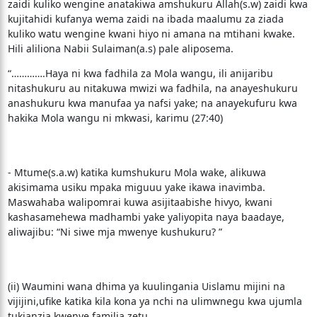
zaidi kuliko wengine anatakiwa amshukuru Allah(s.w) zaidi kwa
kujitahidi kufanya wema zaidi na ibada maalumu za ziada
kuliko watu wengine kwani hiyo ni amana na mtihani kwake.
Hili aliliona Nabii Sulaiman(a.s) pale aliposema.
“………….Haya ni kwa fadhila za Mola wangu, ili anijaribu
nitashukuru au nitakuwa mwizi wa fadhila, na anayeshukuru
anashukuru kwa manufaa ya nafsi yake; na anayekufuru kwa
hakika Mola wangu ni mkwasi, karimu (27:40)
- Mtume(s.a.w) katika kumshukuru Mola wake, alikuwa
akisimama usiku mpaka miguuu yake ikawa inavimba.
Maswahaba walipomrai kuwa asijitaabishe hivyo, kwani
kashasamehewa madhambi yake yaliyopita naya baadaye,
aliwajibu: “Ni siwe mja mwenye kushukuru? ”
(ii) Waumini wana dhima ya kuulingania Uislamu mijini na
vijijini,ufike katika kila kona ya nchi na ulimwnegu kwa ujumla
tukianzia kwenye familia zetu.