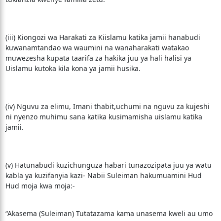
(iii) Kiongozi wa Harakati za Kiislamu katika jamii hanabudi
kuwanamtandao wa waumini na wanaharakati watakao
muwezesha kupata taarifa za hakika juu ya hali halisi ya
Uislamu kutoka kila kona ya jamii husika.
(iv) Nguvu za elimu, Imani thabit,uchumi na nguvu za kujeshi
ni nyenzo muhimu sana katika kusimamisha uislamu katika
jamii.
(v) Hatunabudi kuzichunguza habari tunazozipata juu ya watu
kabla ya kuzifanyia kazi- Nabii Suleiman hakumuamini Hud
Hud moja kwa moja:-
“Akasema (Suleiman) Tutatazama kama unasema kweli au umo