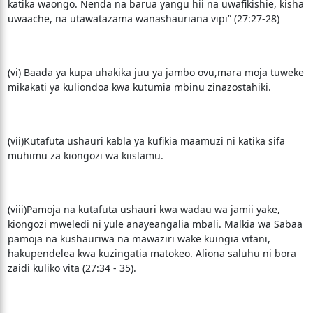
katika waongo. Nenda na barua yangu hii na uwafikishie, kisha
uwaache, na utawatazama wanashauriana vipi” (27:27-28)
(vi) Baada ya kupa uhakika juu ya jambo ovu,mara moja tuweke
mikakati ya kuliondoa kwa kutumia mbinu zinazostahiki.
(vii)Kutafuta ushauri kabla ya kufikia maamuzi ni katika sifa
muhimu za kiongozi wa kiislamu.
(viii)Pamoja na kutafuta ushauri kwa wadau wa jamii yake,
kiongozi mweledi ni yule anayeangalia mbali. Malkia wa Sabaa
pamoja na kushauriwa na mawaziri wake kuingia vitani,
hakupendelea kwa kuzingatia matokeo. Aliona saluhu ni bora
zaidi kuliko vita (27:34 - 35).