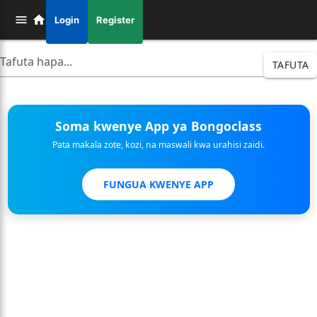
Login
Register
TAFUTA
Soma kwenye App ya Bongoclass
Pata makala zote, kozi, na maswali kwa urahisi zaidi.
FUNGUA KWENYE APP