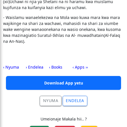
(xii)Uchawi ni njia ya Shetani na ni haramu kwa muislamu
kujifunza na kuifanyia kazi elimu ya uchawi.
- Waislamu wanaelekezwa na Mola wao kuwa mara kwa mara
wajikinge na shari za wachawi, mahasidi na shari za viumbe
wake wengine wanaoonekana na wasio onekana, kwa kusoma
kwa mazinagiatio Suratul-Ikhlas na Al- muwadhatain(Al-Falaq
na An-Nas).
‹ Nyuma
› Endelea
‹ Books
‹ Apps ››
Download App yetu
NYUMA
ENDELEA
Umeionaje Makala hii.. ?