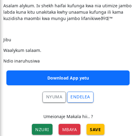
Asalam alykum. Iv shekh haifai kufunga kwa nia utimize jambo
labda kuna kitu unakitaka kwhy unaamua kufunga ili kama
kuzidisha maombi kwa mungu jambo lifanikiweðŸŒ™
Jibu
Waalykum salaam.
Ndio inaruhusiwa
Download App yetu
NYUMA
ENDELEA
Umeionaje Makala hii.. ?
NZURI
MBAYA
SAVE