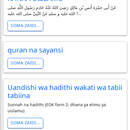
عَنْ أَبِي حَمْزَةَ أَنَسِ بْنِ مَالِكٍ رَضِيَ اللهُ عَنْهُ خَادِمِ رَسُولِ اللَّهِ صلى
الله عليه و سلم عَنْ النَّبِيِّ صلى الله عليه ?...
SOMA ZAIDI...
quran na sayansi
SOMA ZAIDI...
Uandishi wa hadithi wakati wa tabii
tabiina
Sunnah na hadithi (EDK form 2: dhana ya elimu ya
uislamu)
SOMA ZAIDI...