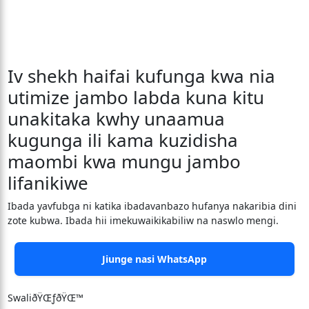
Iv shekh haifai kufunga kwa nia
utimize jambo labda kuna kitu
unakitaka kwhy unaamua
kugunga ili kama kuzidisha
maombi kwa mungu jambo
lifanikiwe
Ibada yavfubga ni katika ibadavanbazo hufanya nakaribia dini
zote kubwa. Ibada hii imekuwaikikabiliw na naswlo mengi.
Jiunge nasi WhatsApp
SwaliðŸŒƒðŸŒ™