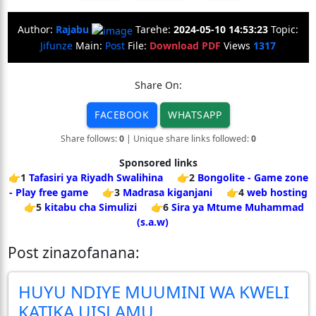
Author:
Rajabu
Tarehe:
2024-05-10 14:53:23
Topic:
Jifunze
Main:
Post
File:
Download PDF
Views
1317
Share On:
FACEBOOK
WHATSAPP
Share follows:
0
| Unique share links followed:
0
Sponsored links
👉1
Tafasiri ya Riyadh Swalihina
👉2
Bongolite - Game zone
- Play free game
👉3
Madrasa kiganjani
👉4
web hosting
👉5
kitabu cha Simulizi
👉6
Sira ya Mtume Muhammad
(s.a.w)
Post zinazofanana:
HUYU NDIYE MUUMINI WA KWELI
KATIKA UISLAMU