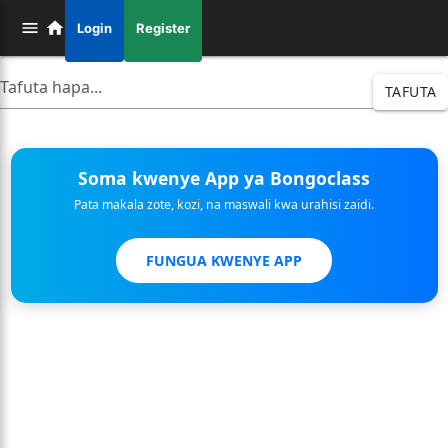
Login
Register
TAFUTA
Soma kwenye App ya Bongoclass
Pata makala zote, kozi, na maswali kwa urahisi zaidi.
FUNGUA KWENYE APP