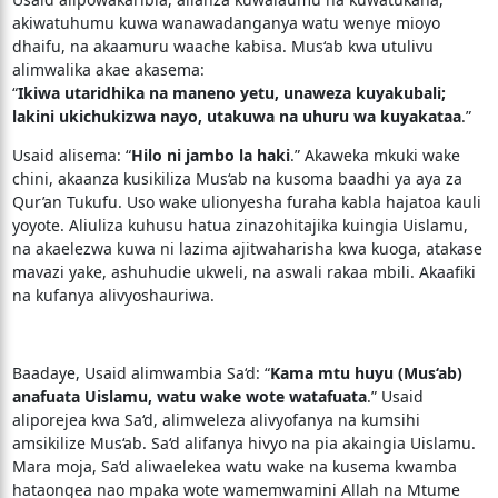
akiwatuhumu kuwa wanawadanganya watu wenye mioyo
dhaifu, na akaamuru waache kabisa. Mus‘ab kwa utulivu
alimwalika akae akasema:
“
Ikiwa utaridhika na maneno yetu, unaweza kuyakubali;
lakini ukichukizwa nayo, utakuwa na uhuru wa kuyakataa
.”
Usaid alisema: “
Hilo ni jambo la haki
.” Akaweka mkuki wake
chini, akaanza kusikiliza Mus‘ab na kusoma baadhi ya aya za
Qur’an Tukufu. Uso wake ulionyesha furaha kabla hajatoa kauli
yoyote. Aliuliza kuhusu hatua zinazohitajika kuingia Uislamu,
na akaelezwa kuwa ni lazima ajitwaharisha kwa kuoga, atakase
mavazi yake, ashuhudie ukweli, na aswali rakaa mbili. Akaafiki
na kufanya alivyoshauriwa.
Baadaye, Usaid alimwambia Sa‘d: “
Kama mtu huyu (Mus‘ab)
anafuata Uislamu, watu wake wote watafuata
.” Usaid
aliporejea kwa Sa‘d, alimweleza alivyofanya na kumsihi
amsikilize Mus‘ab. Sa‘d alifanya hivyo na pia akaingia Uislamu.
Mara moja, Sa‘d aliwaelekea watu wake na kusema kwamba
hataongea nao mpaka wote wamemwamini Allah na Mtume