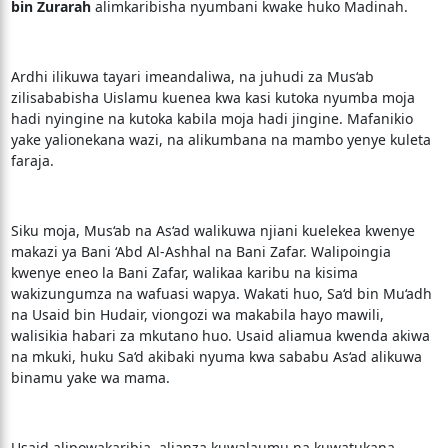
bin Zurarah
alimkaribisha nyumbani kwake huko Madinah.
Ardhi ilikuwa tayari imeandaliwa, na juhudi za Mus‘ab
zilisababisha Uislamu kuenea kwa kasi kutoka nyumba moja
hadi nyingine na kutoka kabila moja hadi jingine. Mafanikio
yake yalionekana wazi, na alikumbana na mambo yenye kuleta
faraja.
Siku moja, Mus‘ab na As‘ad walikuwa njiani kuelekea kwenye
makazi ya Bani ‘Abd Al-Ashhal na Bani Zafar. Walipoingia
kwenye eneo la Bani Zafar, walikaa karibu na kisima
wakizungumza na wafuasi wapya. Wakati huo, Sa‘d bin Mu‘adh
na Usaid bin Hudair, viongozi wa makabila hayo mawili,
walisikia habari za mkutano huo. Usaid aliamua kwenda akiwa
na mkuki, huku Sa‘d akibaki nyuma kwa sababu As‘ad alikuwa
binamu yake wa mama.
Usaid alipowakaribia, alianza kuwalaumu na kuwatukana,