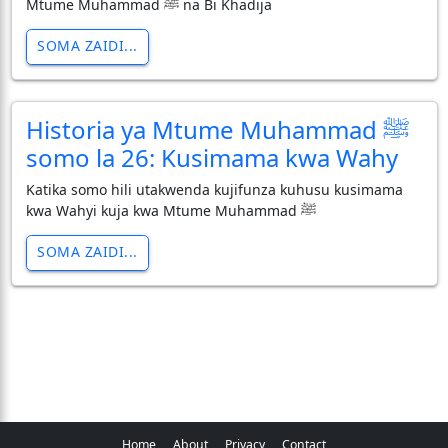
Mtume Muhammad ﷺ na Bi Khadija
SOMA ZAIDI...
Historia ya Mtume Muhammad ﷺ
somo la 26: Kusimama kwa Wahy
Katika somo hili utakwenda kujifunza kuhusu kusimama
kwa Wahyi kuja kwa Mtume Muhammad ﷺ
SOMA ZAIDI...
Home
About
Privacy
Contact