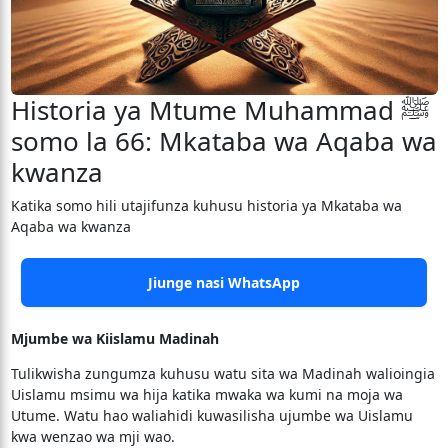
Historia ya Mtume Muhammad ﷺ
somo la 66: Mkataba wa Aqaba wa
kwanza
Katika somo hili utajifunza kuhusu historia ya Mkataba wa
Aqaba wa kwanza
Jiunge nasi WhatsApp
Mjumbe wa Kiislamu Madinah
Tulikwisha zungumza kuhusu watu sita wa Madinah walioingia
Uislamu msimu wa hija katika mwaka wa kumi na moja wa
Utume. Watu hao waliahidi kuwasilisha ujumbe wa Uislamu
kwa wenzao wa mji wao.