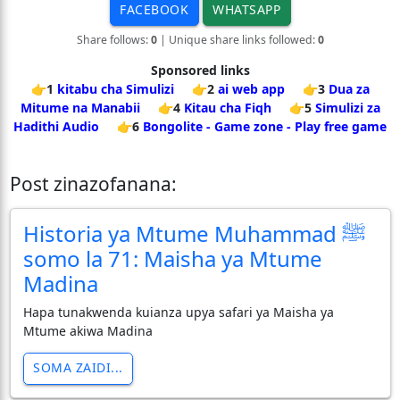
FACEBOOK
WHATSAPP
Share follows:
0
| Unique share links followed:
0
Sponsored links
👉1
kitabu cha Simulizi
👉2
ai web app
👉3
Dua za
Mitume na Manabii
👉4
Kitau cha Fiqh
👉5
Simulizi za
Hadithi Audio
👉6
Bongolite - Game zone - Play free game
Post zinazofanana:
Historia ya Mtume Muhammad ﷺ
somo la 71: Maisha ya Mtume
Madina
Hapa tunakwenda kuianza upya safari ya Maisha ya
Mtume akiwa Madina
SOMA ZAIDI...