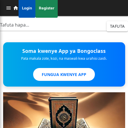
Login
Register
TAFUTA
Soma kwenye App ya Bongoclass
Pata makala zote, kozi, na maswali kwa urahisi zaidi.
FUNGUA KWENYE APP