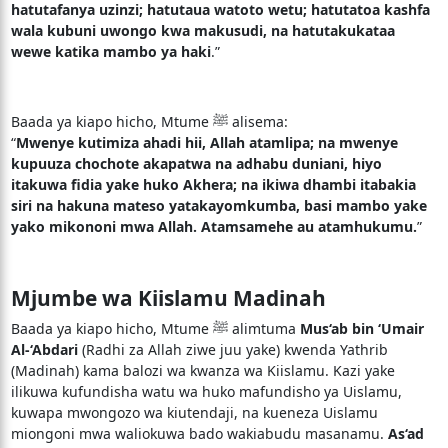
hatutafanya uzinzi; hatutaua watoto wetu; hatutatoa kashfa
wala kubuni uwongo kwa makusudi, na hatutakukataa
wewe katika mambo ya haki
.”
Baada ya kiapo hicho, Mtume ﷺ alisema:
“
Mwenye kutimiza ahadi hii, Allah atamlipa; na mwenye
kupuuza chochote akapatwa na adhabu duniani, hiyo
itakuwa fidia yake huko Akhera; na ikiwa dhambi itabakia
siri na hakuna mateso yatakayomkumba, basi mambo yake
yako mikononi mwa Allah. Atamsamehe au atamhukumu.
”
Mjumbe wa Kiislamu Madinah
Baada ya kiapo hicho, Mtume ﷺ alimtuma
Mus‘ab bin ‘Umair
Al-‘Abdari
(Radhi za Allah ziwe juu yake) kwenda Yathrib
(Madinah) kama balozi wa kwanza wa Kiislamu. Kazi yake
ilikuwa kufundisha watu wa huko mafundisho ya Uislamu,
kuwapa mwongozo wa kiutendaji, na kueneza Uislamu
miongoni mwa waliokuwa bado wakiabudu masanamu.
As‘ad