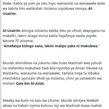
Wake. Kabla ya jioni ya siku hiyo, wanaume na wanawake wote
wa kabila hilo walikubali Uislamu isipokuwa mmoja,
Al-
Usairim
.
Al-Usairim
aliingia Uislamu katika Siku ya Uhud, akapigana na
makafiri, lakini aliaga dunia kabla hajafanya swala yoyote.
Mtume ﷺ alisema:
“
Amefanya kidogo sana, lakini malipo yake ni makubwa
.”
Mus‘ab aliendelea na jukumu lake huko Madinah kwa juhudi
na mafanikio makubwa hadi kila nyumba ya Ansar ilikuwa na
Waislamu, wanaume na wanawake. Familia moja tu ilibakia
imeshikilia upinzani dhidi ya Uislamu, chini ya ushawishi wa
mshairi
Qais bin Al-Aslat
.
Mwaka wa kumi na tatu wa Utume, Mus‘ab alirejea Makkah
akiwa na habari njema kuhusu mji wa Madinah kuwa mahali