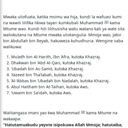
Mwaka uliofuata, katika msimu wa hija, kundi la wafuasi kumi
na wawili lilifika likiwa tayari kumkubali Muhammad ﷺ kama
Mtume wao. Kundi hili lilihusisha watu watano kati ya wale sita
waliokutana na Mtume mwaka uliotangulia. Mmoja wao, Jabir
bin Abdullah bin Reyab, hakuweza kuhudhuria. Wengine saba
walikuwa:
Mu‘adh bin Al-Harith, Ibn ‘Afra, kutoka Khazraj.
Dhakwan bin ‘Abd Al-Qais, kutoka Khazraj.
‘Ubadah bin As-Samit, kutoka Khazraj.
Yazeed bin Tha‘labah, kutoka Khazraj.
‘Al-‘Abbas bin ‘Ubadah bin Nadalah, kutoka Khazraj.
Abul Haitham bin At-Taihan, kutoka Aws.
‘Uwaim bin Sa‘idah, kutoka Aws.
Walitangaza imani yao kwa Muhammad ﷺ kama Mtume na
wakaapa:
“Hatutamuabudu yeyote isipokuwa Allah Mmoja; hatutaiba;