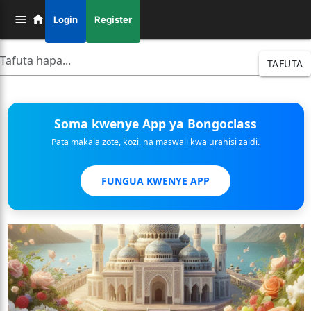
Login
Register
TAFUTA
Soma kwenye App ya Bongoclass
Pata makala zote, kozi, na maswali kwa urahisi zaidi.
FUNGUA KWENYE APP