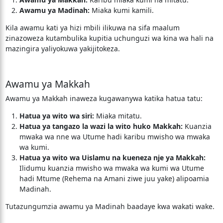
Awamu ya Madinah:
Miaka kumi kamili.
Kila awamu kati ya hizi mbili ilikuwa na sifa maalum
zinazoweza kutambulika kupitia uchunguzi wa kina wa hali na
mazingira yaliyokuwa yakijitokeza.
Awamu ya Makkah
Awamu ya Makkah inaweza kugawanywa katika hatua tatu:
Hatua ya wito wa siri:
Miaka mitatu.
Hatua ya tangazo la wazi la wito huko Makkah:
Kuanzia
mwaka wa nne wa Utume hadi karibu mwisho wa mwaka
wa kumi.
Hatua ya wito wa Uislamu na kueneza nje ya Makkah:
Ilidumu kuanzia mwisho wa mwaka wa kumi wa Utume
hadi Mtume (Rehema na Amani ziwe juu yake) alipoamia
Madinah.
Tutazungumzia awamu ya Madinah baadaye kwa wakati wake.