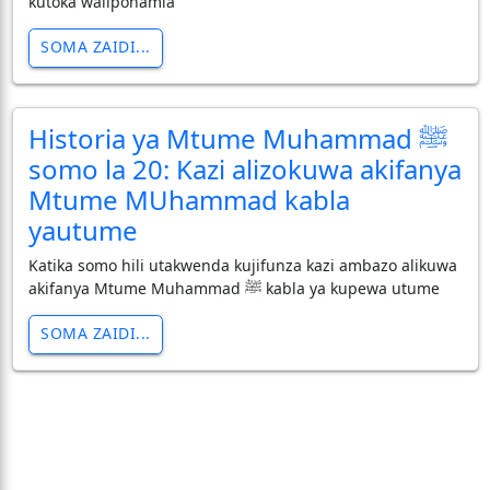
kutoka walipohamia
SOMA ZAIDI...
Historia ya Mtume Muhammad ﷺ
somo la 20: Kazi alizokuwa akifanya
Mtume MUhammad kabla
yautume
Katika somo hili utakwenda kujifunza kazi ambazo alikuwa
akifanya Mtume Muhammad ﷺ kabla ya kupewa utume
SOMA ZAIDI...