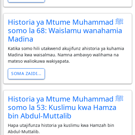
Historia ya Mtume Muhammad ﷺ
somo la 68: Waislamu wanahamia
Madina
Katika somo hili utakwend akujifunz ahistoria ya kuhamia
Madina kwa waisalmau. Namna ambavyo walihama na
mateso waliokuwa wakiyapata.
SOMA ZAIDI...
Historia ya Mtume Muhammad ﷺ
somo la 53: Kuslimu kwa Hamza
bin Abdul-Muttalib
Hapa utajifunza historia ya kuslimu kwa Hamzah bin
Abdul-Muttalib.