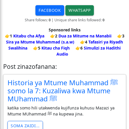
FACEBOOK
WHATSAPP
Share follows:
0
| Unique share links followed:
0
Sponsored links
👉1
Kitabu cha Afya
👉2
Dua za Mitume na Manabii
👉3
Sira ya Mtume Muhammad (s.a.w)
👉4
Tafasiri ya Riyadh
Swalihina
👉5
Kitau cha Fiqh
👉6
Simulizi za Hadithi
Audio
Post zinazofanana:
Historia ya Mtume Muhammad ﷺ
somo la 7: Kuzaliwa kwa Mtume
MUhammad ﷺ
katika somo hili utakwenda kujifunza kuhusu Mazazi ya
Mtume MUhammad ﷺ na kupewa jina.
SOMA ZAIDI...