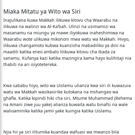
Miaka Mitatu ya Wito wa Siri
Inajulikana kuwa Makkah ilikuwa kitovu cha Waarabu na
ilikuwa na walinzi wa Al-Ka‘bah. Ulinzi na usimamizi wa
masanamu na miungu ya mawe iliyokuwa inaheshimiwa na
Waarabu wote ulikuwa mikononi mwa watu wa Makkah. Hivyo,
ilikuwa changamoto kubwa kuanzisha mabadiliko ya dini na
maadili katika eneo ambalo lilikuwa kitovu cha ibada za
sanamu. Kufanya kazi katika mazingira kama hayo kulihitaji nia
thabiti na ari isiyotetereka.
Kwa sababu hiyo, wito wa Uislamu ulianza kwa siri ili kuwazuia
watu wa Makkah wasikasirike kutokana na mshangao wa
ghafla. Katika kipindi hiki cha siri, Mtume Muhammad (Rehema
na Amani ziwe juu yake) alianza kuwaita watu binafsi na wale
walioaminika katika jamii yake kuingia katika Uislamu.
Njia hii ya siri ilitumika kuandaa wafuasi wa mwanzo bila