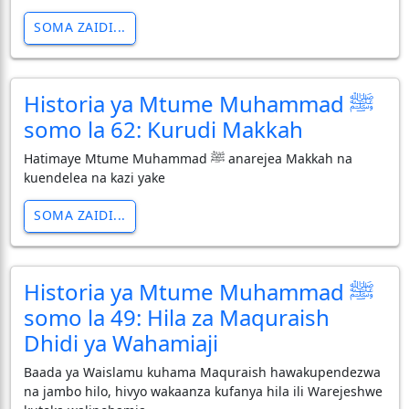
SOMA ZAIDI...
Historia ya Mtume Muhammad ﷺ
somo la 62: Kurudi Makkah
Hatimaye Mtume Muhammad ﷺ anarejea Makkah na
kuendelea na kazi yake
SOMA ZAIDI...
Historia ya Mtume Muhammad ﷺ
somo la 49: Hila za Maquraish
Dhidi ya Wahamiaji
Baada ya Waislamu kuhama Maquraish hawakupendezwa
na jambo hilo, hivyo wakaanza kufanya hila ili Warejeshwe