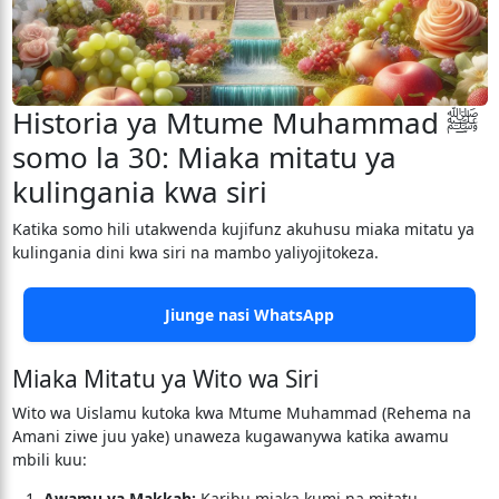
Historia ya Mtume Muhammad ﷺ
somo la 30: Miaka mitatu ya
kulingania kwa siri
Katika somo hili utakwenda kujifunz akuhusu miaka mitatu ya
kulingania dini kwa siri na mambo yaliyojitokeza.
Jiunge nasi WhatsApp
Miaka Mitatu ya Wito wa Siri
Wito wa Uislamu kutoka kwa Mtume Muhammad (Rehema na
Amani ziwe juu yake) unaweza kugawanywa katika awamu
mbili kuu:
Awamu ya Makkah:
Karibu miaka kumi na mitatu.