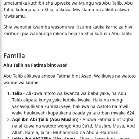
umetumika kuthibitisha upweke wa Mungu wa Abu Talib. Abu
Talib, kulingana na Shia, alikuwa Mwislamu na alikufa akiwa
Mwislamu.
Shia wanadai kwamba wasomi wa Kisunni katika karne za hivi
karibuni pia wanaunga mkono hoja za Shia kuhusu Abu Talib.
Familia
Abu Talib na Fatima bint Asad
Abu Talib alikuwa ameoa Fatima bint Asad. Walikuwa na watoto
wanne wa kiume:
Talib
- Alikuwa mtoto wa kwanza wa baba yake, na Abu
Talib alipata kunya yake kutoka kwake. Hakuna mengi
yanayojulikana kuhusu yeye; hakuwa na watoto na mwili
wake haukuwahi kupatikana baada ya takriban mwaka 624.
Aqīl ibn Abī Ṭālib (Abu Muslim)
- Aliowa Fatima bint Uqba
na alikuwa na watoto wengi: Abu Sa'id, Muslim, Musa, Abd
Allah, Ramla, Ja'far, Muhammad na Abd al-Rahman.
Ja'far ibn Abī Ṭālib (Abu Awn)
- Aliowa Asma bint Umays