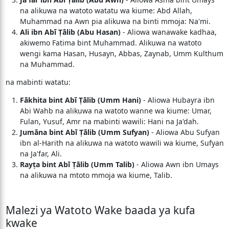
na alikuwa na watoto watatu wa kiume: Abd Allah,
Muhammad na Awn pia alikuwa na binti mmoja: Na'mi.
Ali ibn Abī Ṭālib (Abu Hasan)
- Aliowa wanawake kadhaa,
akiwemo Fatima bint Muhammad. Alikuwa na watoto
wengi kama Hasan, Husayn, Abbas, Zaynab, Umm Kulthum
na Muhammad.
na mabinti watatu:
Fākhita bint Abī Ṭālib (Umm Hani)
- Aliowa Hubayra ibn
Abi Wahb na alikuwa na watoto wanne wa kiume: Umar,
Fulan, Yusuf, Amr na mabinti wawili: Hani na Ja'dah.
Jumāna bint Abī Ṭālib (Umm Sufyan)
- Aliowa Abu Sufyan
ibn al-Harith na alikuwa na watoto wawili wa kiume, Sufyan
na Ja'far, Ali.
Rayṭa bint Abī Ṭālib (Umm Talib)
- Aliowa Awn ibn Umays
na alikuwa na mtoto mmoja wa kiume, Talib.
Malezi ya Watoto Wake baada ya kufa
kwake