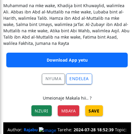
Muhammad na mke wake, Khadija bint Khuwaylid, walimlea
Ali. Abbas ibn Abd al-Muttalib na mke wake, Lubaba bint al-
Harith, walimlea Talib. Hamza ibn Abd al-Muttalib na mke
wake, Salma bint Umays, walimlea Ja'far. Al-Zubayr ibn Abd al-
Muttalib na mke wake, Atika bint Abi Wahb, walimlea Aqil. Abu
Talib ibn Abd al-Muttalib na mke wake, Fatima bint Asad,
walilea Fakhita, Jumana na Rayta
Download App yetu
NYUMA
ENDELEA
Umeionaje Makala hii.. ?
NZURI
MBAYA
SAVE
Author:
Rajabu
Tarehe:
2024-07-28 18:52:39
Topic: