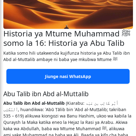
Historia ya Mtume Muhammad ﷺ
somo la 16: Historia ya Abu Talib
Katika somo hili utakwenda kujifunza historia ya Abu Talib ibn
Abd al-Muttalib ambaye ni baba yae mkubwa Mtume ﷺ
Jiunge nasi WhatsApp
Abu Talib ibn Abd al-Muttalib
Abu Talib ibn Abd al-Muttalib
(Kiarabu: أَبُو طَالِب بن عَبْد
ٱلْمُطَّلِب, huandikwa: ʾAbū Ṭālib bin ʿAbd al-Muṭṭalib; takriban
535 – 619) alikuwa kiongozi wa Banu Hashim, ukoo wa kabila la
Quraysh la Maka katika eneo la Hejaz la Rasi ya Arabu. Akiwa
kaka wa Abdullah, baba wa Mtume Muhammad ﷺ, alikuwa
ami yake Muhammad na baba wa Ali. Baada ya kifo cha baba