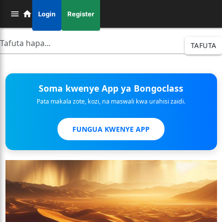
Login
Register
TAFUTA
Soma kwenye App ya Bongoclass
Pata makala zote, kozi, na maswali kwa urahisi zaidi.
FUNGUA KWENYE APP