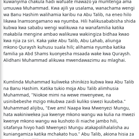
kuwanyima chakula hadi wafuate mawazo ya mumtenga ama
umuuwa Muhammad. Kwa ajili ya usalama, wanachama wengi
wa Banu Hashim walihamia karibu na Abu Talib, na eneo hilo
likawa lnamsongamano wa nyumba. Hili halikusababisha shida
kubwa kwa sababu wengi walikuwa na wanafamilia katika
makabila mengine ambao walikuwa wakiingiza bidhaa kwao
kwa njia za siri. Kaka yake Abu Talib, Abu Lahab, aliunga
mkono Quraysh kuhusu suala hili; alihamia nyumba katika
familia ya Abd Shams kuonyesha msaada wake kwa Quraysh.
Alidhani Muhammad alikuwa mwendawazimu au mlaghai.
Kumlinda Muhammad kuliweka shinikizo kubwa kwa Abu Talib
na Banu Hashim. Katika tukio moja Abu Talib alimhusia
Muhammad, "Niokoe mimi na wewe mwenyewe, na
usinibebeshe mzigo mkubwa zaidi kuliko siwezi kuubeba."
Muhammad alijibu, "Ewe ami! Naapa kwa Mwenyezi Mungu,
hata wakiniwekea jua kwenye mkono wangu wa kulia na mwezi
kwenye mkono wangu wa kushoto ili niache jambo hili,
sitafanya hivyo hadi Mwenyezi Mungu atakapolihalalisha au
kuniangamiza katika mchakato huo." Abu Talib, akiona hisia za