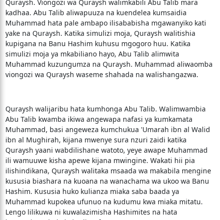
Quraysh. Viongozi wa Quraysh walimkabili Abu Talib mara
kadhaa. Abu Talib aliwapuuza na kuendelea kumsaidia
Muhammad hata pale ambapo ilisababisha mgawanyiko kati
yake na Quraysh. Katika simulizi moja, Quraysh walitishia
kupigana na Banu Hashim kuhusu mgogoro huu. Katika
simulizi moja ya mkabiliano hayo, Abu Talib alimwita
Muhammad kuzungumza na Quraysh. Muhammad aliwaomba
viongozi wa Quraysh waseme shahada na walishangazwa.
Quraysh walijaribu hata kumhonga Abu Talib. Walimwambia
Abu Talib kwamba ikiwa angewapa nafasi ya kumkamata
Muhammad, basi angeweza kumchukua 'Umarah ibn al Walid
ibn al Mughirah, kijana mwenye sura nzuri zaidi katika
Quraysh yaani wabdilishane watoto, yeye awape Muhammad
ili wamuuwe kisha apewe kijana mwingine. Wakati hii pia
ilishindikana, Quraysh walitaka msaada wa makabila mengine
kususia biashara na kuoana na wanachama wa ukoo wa Banu
Hashim. Kususia huko kulianza miaka saba baada ya
Muhammad kupokea ufunuo na kudumu kwa miaka mitatu.
Lengo lilikuwa ni kuwalazimisha Hashimites na hata