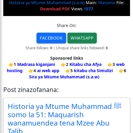
Historia ya Mtume Muhammad (s.a.w)
Main:
Masomo
File:
Download PDF
Views
1577
Share On:
FACEBOOK
WHATSAPP
Share follows:
0
| Unique share links followed:
0
Sponsored links
👉1
Madrasa kiganjani
👉2
Kitabu cha Afya
👉3
web
hosting
👉4
ai web app
👉5
kitabu cha Simulizi
👉6
Sira ya Mtume Muhammad (s.a.w)
Post zinazofanana:
Historia ya Mtume Muhammad ﷺ
somo la 51: Maquarish
wanamuendea tena Mzee Abu
Talib