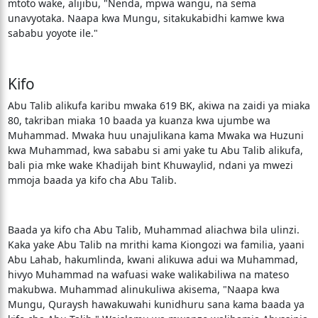
mtoto wake, alijibu, "Nenda, mpwa wangu, na sema
unavyotaka. Naapa kwa Mungu, sitakukabidhi kamwe kwa
sababu yoyote ile."
Kifo
Abu Talib alikufa karibu mwaka 619 BK, akiwa na zaidi ya miaka
80, takriban miaka 10 baada ya kuanza kwa ujumbe wa
Muhammad. Mwaka huu unajulikana kama Mwaka wa Huzuni
kwa Muhammad, kwa sababu si ami yake tu Abu Talib alikufa,
bali pia mke wake Khadijah bint Khuwaylid, ndani ya mwezi
mmoja baada ya kifo cha Abu Talib.
Baada ya kifo cha Abu Talib, Muhammad aliachwa bila ulinzi.
Kaka yake Abu Talib na mrithi kama Kiongozi wa familia, yaani
Abu Lahab, hakumlinda, kwani alikuwa adui wa Muhammad,
hivyo Muhammad na wafuasi wake walikabiliwa na mateso
makubwa. Muhammad alinukuliwa akisema, "Naapa kwa
Mungu, Quraysh hawakuwahi kunidhuru sana kama baada ya