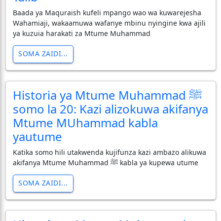
Baada ya Maquraish kufeli mpango wao wa kuwarejesha
Wahamiaji, wakaamuwa wafanye mbinu nyingine kwa ajili
ya kuzuia harakati za Mtume Muhammad
SOMA ZAIDI...
Historia ya Mtume Muhammad ﷺ
somo la 20: Kazi alizokuwa akifanya
Mtume MUhammad kabla
yautume
Katika somo hili utakwenda kujifunza kazi ambazo alikuwa
akifanya Mtume Muhammad ﷺ kabla ya kupewa utume
SOMA ZAIDI...