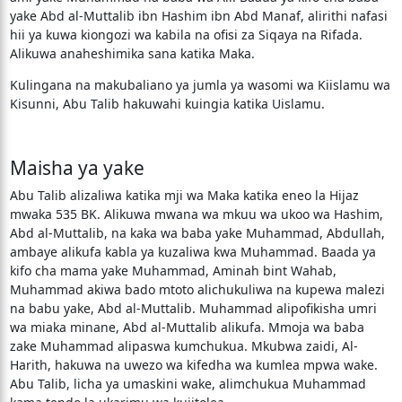
yake Abd al-Muttalib ibn Hashim ibn Abd Manaf, alirithi nafasi
hii ya kuwa kiongozi wa kabila na ofisi za Siqaya na Rifada.
Alikuwa anaheshimika sana katika Maka.
Kulingana na makubaliano ya jumla ya wasomi wa Kiislamu wa
Kisunni, Abu Talib hakuwahi kuingia katika Uislamu.
Maisha ya yake
Abu Talib alizaliwa katika mji wa Maka katika eneo la Hijaz
mwaka 535 BK. Alikuwa mwana wa mkuu wa ukoo wa Hashim,
Abd al-Muttalib, na kaka wa baba yake Muhammad, Abdullah,
ambaye alikufa kabla ya kuzaliwa kwa Muhammad. Baada ya
kifo cha mama yake Muhammad, Aminah bint Wahab,
Muhammad akiwa bado mtoto alichukuliwa na kupewa malezi
na babu yake, Abd al-Muttalib. Muhammad alipofikisha umri
wa miaka minane, Abd al-Muttalib alikufa. Mmoja wa baba
zake Muhammad alipaswa kumchukua. Mkubwa zaidi, Al-
Harith, hakuwa na uwezo wa kifedha wa kumlea mpwa wake.
Abu Talib, licha ya umaskini wake, alimchukua Muhammad