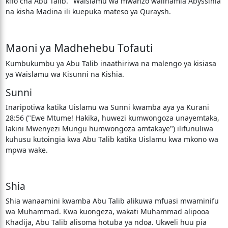
kifo cha Abu Talib." Waislamu wa mwanzo walihamia Abyssinia
na kisha Madina ili kuepuka mateso ya Quraysh.
Maoni ya Madhehebu Tofauti
Kumbukumbu ya Abu Talib inaathiriwa na malengo ya kisiasa
ya Waislamu wa Kisunni na Kishia.
Sunni
Inaripotiwa katika Uislamu wa Sunni kwamba aya ya Kurani
28:56 ("Ewe Mtume! Hakika, huwezi kumwongoza unayemtaka,
lakini Mwenyezi Mungu humwongoza amtakaye") ilifunuliwa
kuhusu kutoingia kwa Abu Talib katika Uislamu kwa mkono wa
mpwa wake.
Shia
Shia wanaamini kwamba Abu Talib alikuwa mfuasi mwaminifu
wa Muhammad. Kwa kuongeza, wakati Muhammad alipooa
Khadija, Abu Talib alisoma hotuba ya ndoa. Ukweli huu pia