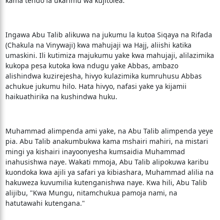
kama tendo la ukarimu wa kujitolea.
Ingawa Abu Talib alikuwa na jukumu la kutoa Siqaya na Rifada
(Chakula na Vinywaji) kwa mahujaji wa Hajj, aliishi katika
umaskini. Ili kutimiza majukumu yake kwa mahujaji, alilazimika
kukopa pesa kutoka kwa ndugu yake Abbas, ambazo
alishindwa kuzirejesha, hivyo kulazimika kumruhusu Abbas
achukue jukumu hilo. Hata hivyo, nafasi yake ya kijamii
haikuathirika na kushindwa huku.
Muhammad alimpenda ami yake, na Abu Talib alimpenda yeye
pia. Abu Talib anakumbukwa kama mshairi mahiri, na mistari
mingi ya kishairi inayoonyesha kumsaidia Muhammad
inahusishwa naye. Wakati mmoja, Abu Talib alipokuwa karibu
kuondoka kwa ajili ya safari ya kibiashara, Muhammad alilia na
hakuweza kuvumilia kutenganishwa naye. Kwa hili, Abu Talib
alijibu, "Kwa Mungu, nitamchukua pamoja nami, na
hatutawahi kutengana."