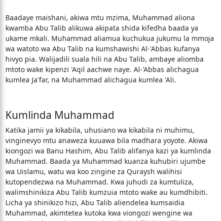
Baadaye maishani, akiwa mtu mzima, Muhammad aliona
kwamba Abu Talib alikuwa akipata shida kifedha baada ya
ukame mkali. Muhammad aliamua kuchukua jukumu la mmoja
wa watoto wa Abu Talib na kumshawishi Al-'Abbas kufanya
hivyo pia. Walijadili suala hili na Abu Talib, ambaye aliomba
mtoto wake kipenzi 'Aqil aachwe naye. Al-'Abbas alichagua
kumlea Ja'far, na Muhammad alichagua kumlea 'Ali.
Kumlinda Muhammad
Katika jamii ya kikabila, uhusiano wa kikabila ni muhimu,
vinginevyo mtu anaweza kuuawa bila madhara yoyote. Akiwa
kiongozi wa Banu Hashim, Abu Talib alifanya kazi ya kumlinda
Muhammad. Baada ya Muhammad kuanza kuhubiri ujumbe
wa Uislamu, watu wa koo zingine za Quraysh walihisi
kutopendezwa na Muhammad. Kwa juhudi za kumtuliza,
walimshinikiza Abu Talib kumzuia mtoto wake au kumdhibiti.
Licha ya shinikizo hizi, Abu Talib aliendelea kumsaidia
Muhammad, akimtetea kutoka kwa viongozi wengine wa