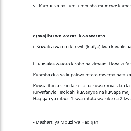
vi. Kumuusia na kumkumbusha mumewe kumcha 
c) Wajibu wa Wazazi kwa watoto
i. Kuwalea watoto kimwili (kiafya) kwa kuwalis
ii. Kuwalea watoto kiroho na kimaadili kwa kufa
Kuomba dua ya kupatiwa mtoto mwema hata kab
Kuwaadhinia sikio la kulia na kuwakimia sikio l
Kuwafanyia Haqiqah, kuwanyoa na kuwapa majina
Haqiqah ya mbuzi 1 kwa mtoto wa kike na 2 kw
- Masharti ya Mbuzi wa Haqiqah: