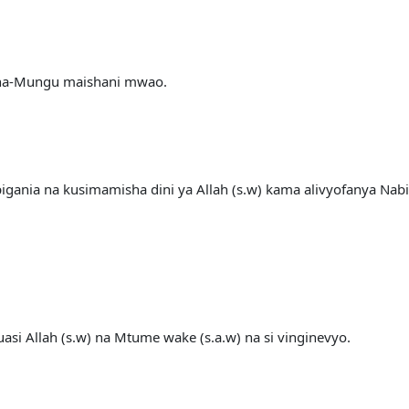
ha-Mungu maishani mwao.
gania na kusimamisha dini ya Allah (s.w) kama alivyofanya Nabii
uasi Allah (s.w) na Mtume wake (s.a.w) na si vinginevyo.