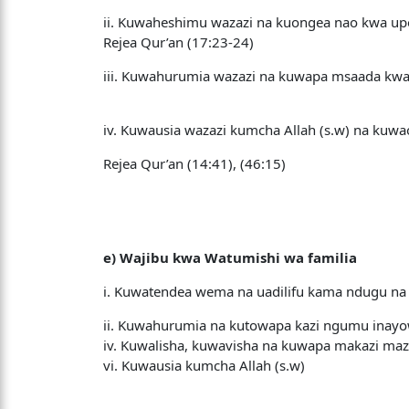
ii. Kuwaheshimu wazazi na kuongea nao kwa up
Rejea Qur’an (17:23-24)
iii. Kuwahurumia wazazi na kuwapa msaada kwa k
iv. Kuwausia wazazi kumcha Allah (s.w) na kuw
Rejea Qur’an (14:41), (46:15)
e) Wajibu kwa Watumishi wa familia
i. Kuwatendea wema na uadilifu kama ndugu na
ii. Kuwahurumia na kutowapa kazi ngumu inayow
iv. Kuwalisha, kuwavisha na kuwapa makazi maz
vi. Kuwausia kumcha Allah (s.w)