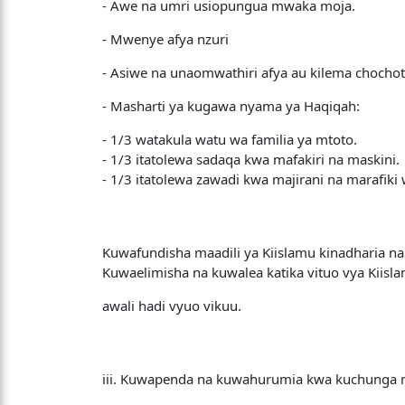
- Awe na umri usiopungua mwaka moja.
- Mwenye afya nzuri
- Asiwe na unaomwathiri afya au kilema chochot
- Masharti ya kugawa nyama ya Haqiqah:
- 1/3 watakula watu wa familia ya mtoto.
- 1/3 itatolewa sadaqa kwa mafakiri na maskini.
- 1/3 itatolewa zawadi kwa majirani na marafiki 
Kuwafundisha maadili ya Kiislamu kinadharia na
Kuwaelimisha na kuwalea katika vituo vya Kiisla
awali hadi vyuo vikuu.
iii. Kuwapenda na kuwahurumia kwa kuchunga mi