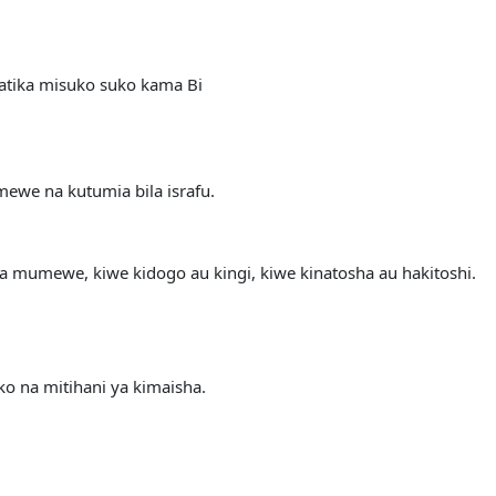
atika misuko suko kama Bi
mewe na kutumia bila israfu.
na mumewe, kiwe kidogo au kingi, kiwe kinatosha au hakitoshi.
ko na mitihani ya kimaisha.