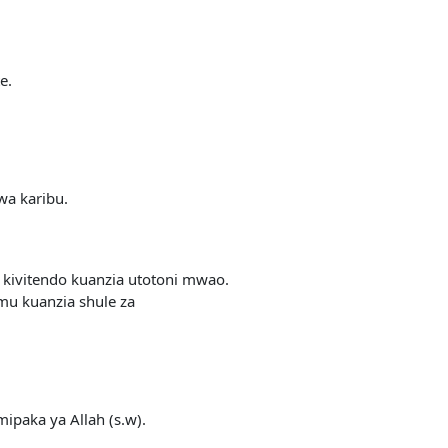
e.
wa karibu.
 kivitendo kuanzia utotoni mwao.
mu kuanzia shule za
paka ya Allah (s.w).