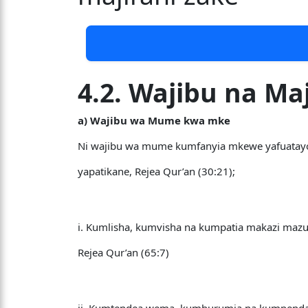
4.2. Wajibu na M
a) Wajibu wa Mume kwa mke
Ni wajibu wa mume kumfanyia mkewe yafuatayo
yapatikane, Rejea Qur’an (30:21);
i. Kumlisha, kumvisha na kumpatia makazi mazu
Rejea Qur’an (65:7)