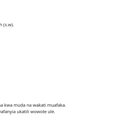
 (s.w).
ana kwa muda na wakati muafaka.
fanyia ukatili wowote ule.