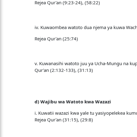
Rejea Qur’an (9:23-24), (58:22)
iv. Kuwaombea watoto dua njema ya kuwa Wac
Rejea Qur’an (25:74)
v. Kuwanasihi watoto juu ya Ucha-Mungu na kupi
Qur’an (2:132-133), (31:13)
d) Wajibu wa Watoto kwa Wazazi
i. Kuwatii wazazi kwa yale tu yasiyopelekea kum
Rejea Qur’an (31:15), (29:8)