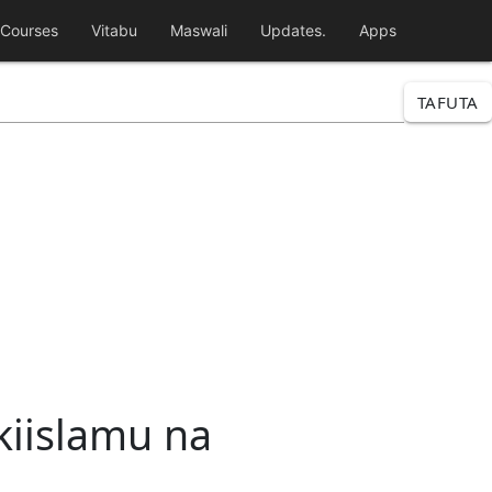
Courses
Vitabu
Maswali
Updates.
Apps
TAFUTA
kiislamu na