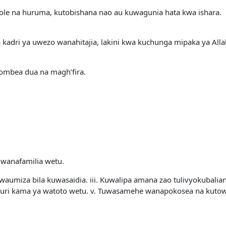
ole na huruma, kutobishana nao au kuwagunia hata kwa ishara.
adri ya uwezo wanahitajia, lakini kwa kuchunga mipaka ya Allah
aombea dua na magh’fira.
 wanafamilia wetu.
aumiza bila kuwasaidia. iii. Kuwalipa amana zao tulivyokubali
uri kama ya watoto wetu. v. Tuwasamehe wanapokosea na kutowa