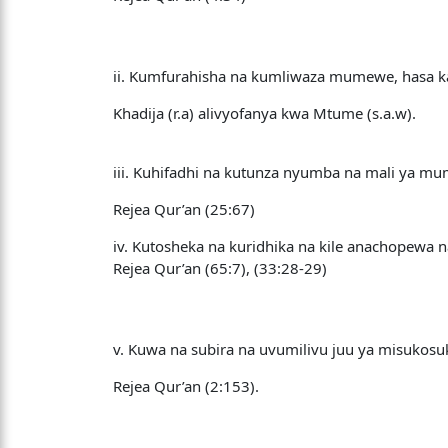
ii. Kumfurahisha na kumliwaza mumewe, hasa k
Khadija (r.a) alivyofanya kwa Mtume (s.a.w).
iii. Kuhifadhi na kutunza nyumba na mali ya mu
Rejea Qur’an (25:67)
iv. Kutosheka na kuridhika na kile anachopewa 
Rejea Qur’an (65:7), (33:28-29)
v. Kuwa na subira na uvumilivu juu ya misukosu
Rejea Qur’an (2:153).