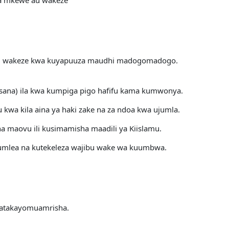
a mkewe au wakeze
 au wakeze kwa kuyapuuza maudhi madogomadogo.
i sana) ila kwa kumpiga pigo hafifu kama kumwonya.
u kwa kila aina ya haki zake na za ndoa kwa ujumla.
maovu ili kusimamisha maadili ya Kiislamu.
kumlea na kutekeleza wajibu wake wa kuumbwa.
 atakayomuamrisha.