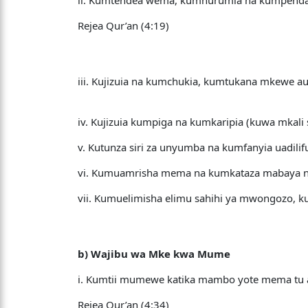
ii. Kumtendea wema, kumhurumia na kumpend
Rejea Qur’an (4:19)
iii. Kujizuia na kumchukia, kumtukana mkewe
iv. Kujizuia kumpiga na kumkaripia (kuwa mkal
v. Kutunza siri za unyumba na kumfanyia uadilif
vi. Kumuamrisha mema na kumkataza mabaya na 
vii. Kumuelimisha elimu sahihi ya mwongozo, 
b) Wajibu wa Mke kwa Mume
i. Kumtii mumewe katika mambo yote mema tu
Rejea Qur’an (4:34)