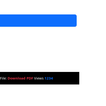
File:
Download PDF
Views
1234