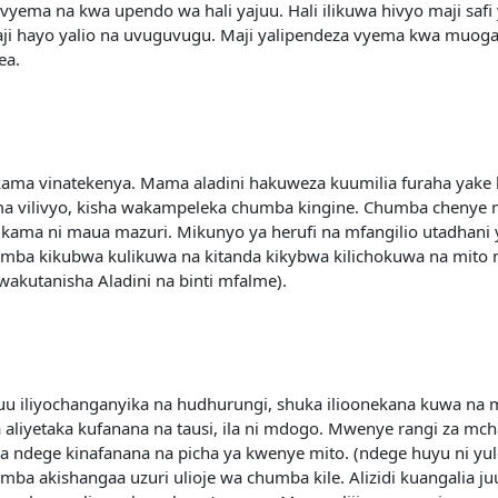
ema na kwa upendo wa hali yajuu. Hali ilikuwa hivyo maji safi 
 hayo yalio na uvuguvugu. Maji yalipendeza vyema kwa muogaj
ea.
 kama vinatekenya. Mama aladini hakuweza kuumilia furaha yake
vilivyo, kisha wakampeleka chumba kingine. Chumba chenye map
a kama ni maua mazuri. Mikunyo ya herufi na mfangilio utadhan
umba kikubwa kulikuwa na kitanda kikybwa kilichokuwa na mito mi
wakutanisha Aladini na binti mfalme).
uu iliyochanganyika na hudhurungi, shuka ilioonekana kuwa na mic
 aliyetaka kufanana na tausi, ila ni mdogo. Mwenye rangi za m
 ndege kinafanana na picha ya kwenye mito. (ndege huyu ni y
ba akishangaa uzuri ulioje wa chumba kile. Alizidi kuangalia ju