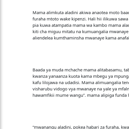
Mama alimkuta aladini akiwa anaotea moto baada 
furaha mtoto wake kipenzi. Hali hii ilikuwa saw
pia kuwa atampatia mama wa kambo mama aladin
kiti cha miguu mitatu na kumuangalia mwanay
aliendelea kumthaminsha mwanaye kama anaf
Baada ya muda mchache mama alitabasamu, taba
kwanza yanaanza kuota kama mbegu ya mpunga.
kafu lilojawa na udadisi. Mama alimuangalia te
visharubu vidogo vya mwanaye na yale ya mf
hawamfikii mume wangu”. mama alipiga funda li
“mwanangu aladini, pokea habari za furaha, kwa 