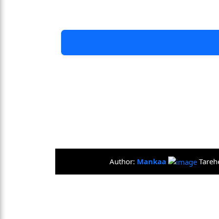
Author:
Mankaa
Tareh