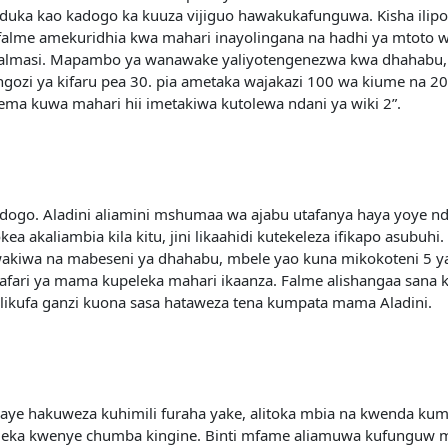
duka kao kadogo ka kuuza vijiguo hawakukafunguwa. Kisha ilip
alme amekuridhia kwa mahari inayolingana na hadhi ya mtoto wa
 almasi. Mapambo ya wanawake yaliyotengenezwa kwa dhahabu, a
vya ngozi ya kifaru pea 30. pia ametaka wajakazi 100 wa kiume na 
a kuwa mahari hii imetakiwa kutolewa ndani ya wiki 2”.
o. Aladini aliamini mshumaa wa ajabu utafanya haya yoye ndani y
kea akaliambia kila kitu, jini likaahidi kutekeleza ifikapo asub
50 wakiwa na mabeseni ya dhahabu, mbele yao kuna mikokoteni 5 
afari ya mama kupeleka mahari ikaanza. Falme alishangaa sana 
likufa ganzi kuona sasa hataweza tena kumpata mama Aladini.
ambaye hakuweza kuhimili furaha yake, alitoka mbia na kwenda k
eleka kwenye chumba kingine. Binti mfame aliamuwa kufunguw 