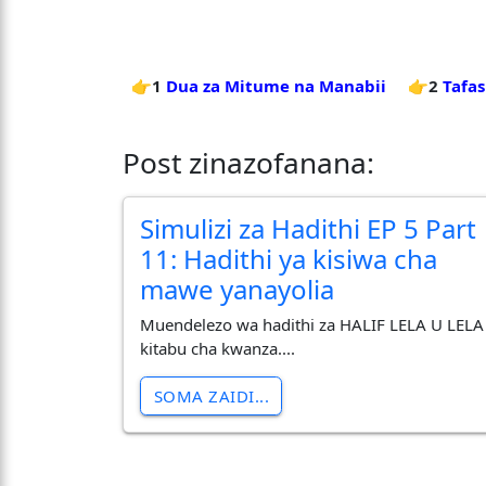
👉1
Dua za Mitume na Manabii
👉2
Tafas
Post zinazofanana:
Simulizi za Hadithi EP 5 Part
11: Hadithi ya kisiwa cha
mawe yanayolia
Muendelezo wa hadithi za HALIF LELA U LELA
kitabu cha kwanza....
SOMA ZAIDI...