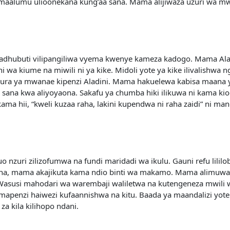
maalumu ulioonekana kung’aa sana. Mama alijiwaza uzuri wa mwan
 madhubuti vilipangiliwa vyema kwenye kameza kadogo. Mama Ala
a kiume na miwili ni ya kike. Midoli yote ya kike ilivalishwa 
sura ya mwanae kipenzi Aladini. Mama hakuelewa kabisa maana 
u sana kwa aliyoyaona. Sakafu ya chumba hiki ilikuwa ni kama k
kama hii, “kweli kuzaa raha, lakini kupendwa ni raha zaidi” ni m
nzuri zilizofumwa na fundi maridadi wa ikulu. Gauni refu lililobu
a sana, mama akajikuta kama ndio binti wa makamo. Mama alimu
Wasusi mahodari wa warembaji waliletwa na kutengeneza mwili 
mapenzi haiwezi kufaannishwa na kitu. Baada ya maandalizi yot
a kila kilihopo ndani.