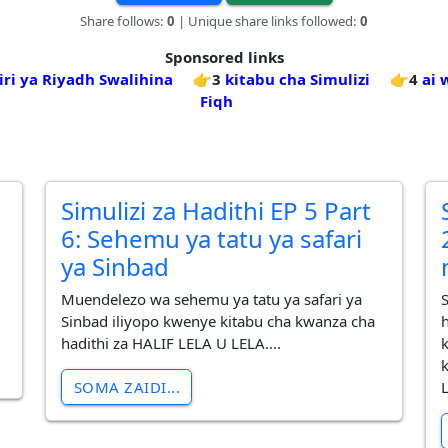
Share follows:
0
| Unique share links followed:
0
Sponsored links
iri ya Riyadh Swalihina
👉3
kitabu cha Simulizi
👉4
ai 
Fiqh
Simulizi za Hadithi EP 5 Part
6: Sehemu ya tatu ya safari
ya Sinbad
Muendelezo wa sehemu ya tatu ya safari ya
Sinbad iliyopo kwenye kitabu cha kwanza cha
hadithi za HALIF LELA U LELA....
SOMA ZAIDI...
L