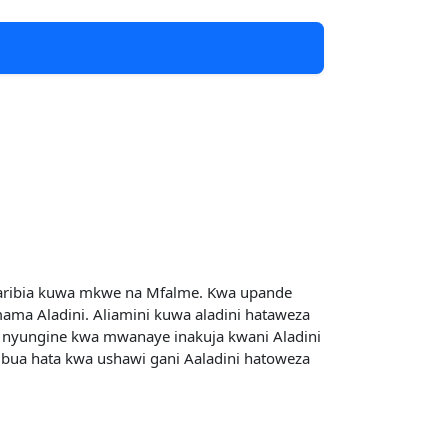
karibia kuwa mkwe na Mfalme. Kwa upande
ma Aladini. Aliamini kuwa aladini hataweza
si nyungine kwa mwanaye inakuja kwani Aladini
ambua hata kwa ushawi gani Aaladini hatoweza