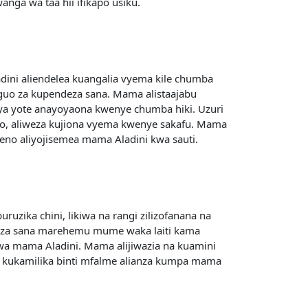
ga wa taa hii ifikapo usiku.
dini aliendelea kuangalia vyema kile chumba
nguo za kupendeza sana. Mama alistaajabu
ya yote anayoyaona kwenye chumba hiki. Uzuri
ioo, aliweza kujiona vyema kwenye sakafu. Mama
aneno aliyojisemea mama Aladini kwa sauti.
ruzika chini, likiwa na rangi zilizofanana na
waza sana marehemu mume waka laiti kama
wa mama Aladini. Mama alijiwazia na kuamini
e kukamilika binti mfalme alianza kumpa mama