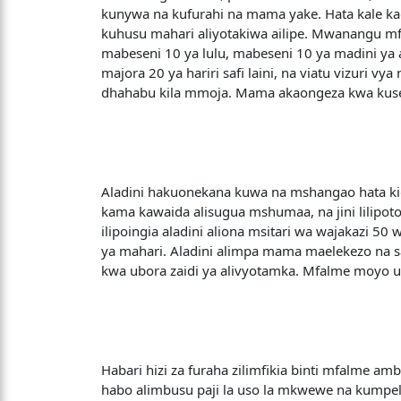
kunywa na kufurahi na mama yake. Hata kale ka
kuhusu mahari aliyotakiwa ailipe. Mwanangu mf
mabeseni 10 ya lulu, mabeseni 10 ya madini ya
majora 20 ya hariri safi laini, na viatu vizuri 
dhahabu kila mmoja. Mama akaongeza kwa kusem
Aladini hakuonekana kuwa na mshangao hata kidog
kama kawaida alisugua mshumaa, na jini lilipoto
ilipoingia aladini aliona msitari wa wajakazi 
ya mahari. Aladini alimpa mama maelekezo na s
kwa ubora zaidi ya alivyotamka. Mfalme moyo u
Habari hizi za furaha zilimfikia binti mfalme 
habo alimbusu paji la uso la mkwewe na kump