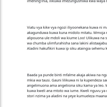
imening’inia, ilikuwa imezungushiwa kwa waya 
Viatu vya kike vya ngozi iliyoonekana kuwa ni
akagunduwa kuwa kuna midolo mitatu. Mmoja ni w
alipouona ule mdoli wa kiume Loo! Ulikuwa na 
wa chumba ulimfurahisha sana lakini alistaajab
Aladini hakufikiri kuwa ip siku ataingia sehemu 
Baada ya punde binti mfalme akaja akiwa na nguo 
mkia wa tausi. Gauni lilikuwa ni la kupendez
angelimuona ama angeliiona siku kama ya leo. 
kuwa kweli ana mtoto wa iume. Kweli nguvu ya 
stori nzima ya aladini na yeye kumueleza maana z