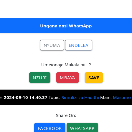
Ungana nasi WhatsApp
NYUMA
ENDELEA
Umeionaje Makala hii.. ?
NZURI
MBAYA
SAVE
e:
2024-09-10 14:40:37
Topic:
Simulizi za Hadithi
Main:
Masomo
Share On:
FACEBOOK
WHATSAPP