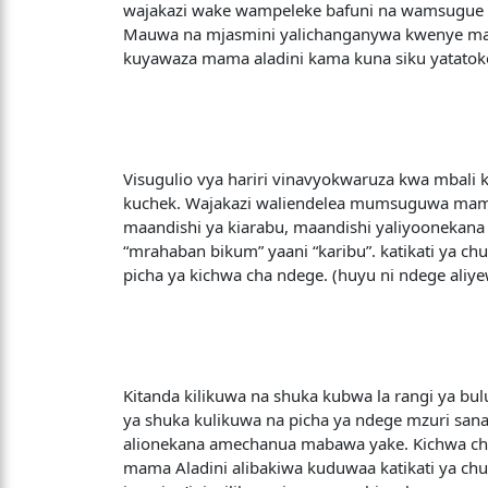
wajakazi wake wampeleke bafuni na wamsugue vy
Mauwa na mjasmini yalichanganywa kwenye maji
kuyawaza mama aladini kama kuna siku yatatok
Visugulio vya hariri vinavyokwaruza kwa mbali
kuchek. Wajakazi waliendelea mumsuguwa mama 
maandishi ya kiarabu, maandishi yaliyoonekan
“mrahaban bikum” yaani “karibu”. katikati ya ch
picha ya kichwa cha ndege. (huyu ni ndege aliye
Kitanda kilikuwa na shuka kubwa la rangi ya bul
ya shuka kulikuwa na picha ya ndege mzuri sana
alionekana amechanua mabawa yake. Kichwa cha
mama Aladini alibakiwa kuduwaa katikati ya chum