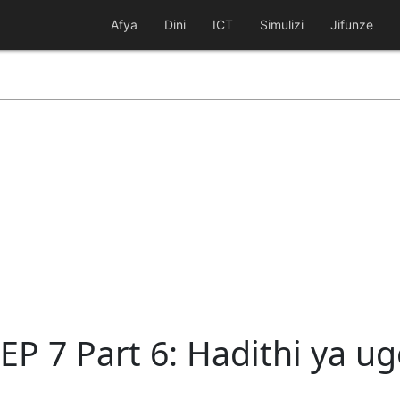
Afya
Dini
ICT
Simulizi
Jifunze
 EP 7 Part 6: Hadithi ya u