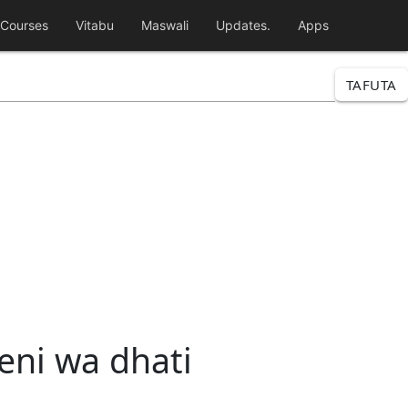
Courses
Vitabu
Maswali
Updates.
Apps
TAFUTA
geni wa dhati