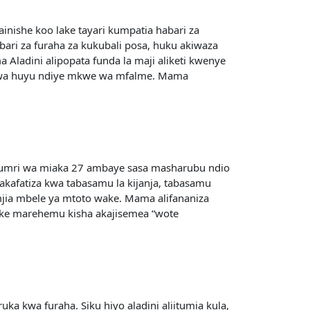
inishe koo lake tayari kumpatia habari za
bari za furaha za kukubali posa, huku akiwaza
dini alipopata funda la maji aliketi kwenye
kuwa huyu ndiye mkwe wa mfalme. Mama
 umri wa miaka 27 ambaye sasa masharubu ndio
afatiza kwa tabasamu la kijanja, tabasamu
mjia mbele ya mtoto wake. Mama alifananiza
e marehemu kisha akajisemea “wote
a kwa furaha. Siku hiyo aladini aliitumia kula,