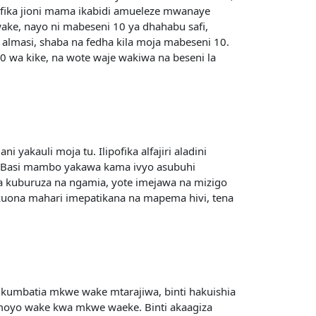
ofika jioni mama ikabidi amueleze mwanaye
ke, nayo ni mabeseni 10 ya dhahabu safi,
lmasi, shaba na fedha kila moja mabeseni 10.
200 wa kike, na wote waje wakiwa na beseni la
akauli moja tu. Ilipofika alfajiri aladini
uhi. Basi mambo yakawa kama ivyo asubuhi
ya kuburuza na ngamia, yote imejawa na mizigo
kuona mahari imepatikana na mapema hivi, tena
umkumbatia mkwe wake mtarajiwa, binti hakuishia
moyo wake kwa mkwe waeke. Binti akaagiza