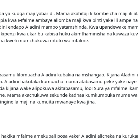
ya kuoga maji yabaridi. Mama akahitaji kikombe cha maji ili ala
a pia kwa Mfalme ambaye aliomba maji kwa binti yake ili ampe ha
i endapo Aladini mambo yatamshinda. Kwa upandewake mama Ala
e kipenzi kwa ukaribu kabisa huku akimthaminisha na kuwaza 
aha kweli mumchukuwa mtoto wa mfalme.
samu lilomuacha Aladini kubakia na mshangao. Kijana Aladini
 Aladini hakutaka kumuacha mama atabasamu peke yake naye ak
nda kijana wake alipokuwa akitabasamu, loo! Sura ya mfalme ika
alme. Mama akachukuwa sekunde kadhaa kumkumbuka mume wak
ngine la maji na kumuita mwanaye kwa jina.
hakika mfalme amekubali posa yake” Aladini alicheka na kurukaruk