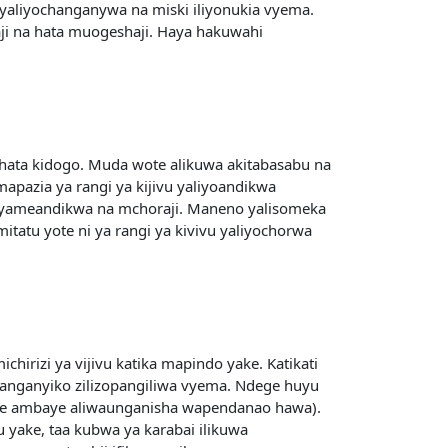
yaliyochanganywa na miski iliyonukia vyema.
i na hata muogeshaji. Haya hakuwahi
 hata kidogo. Muda wote alikuwa akitabasabu na
azia ya rangi ya kijivu yaliyoandikwa
i yameandikwa na mchoraji. Maneno yalisomeka
tatu yote ni ya rangi ya kivivu yaliyochorwa
hirizi ya vijivu katika mapindo yake. Katikati
changanyiko zilizopangiliwa vyema. Ndege huyu
ule ambaye aliwaunganisha wapendanao hawa).
u yake, taa kubwa ya karabai ilikuwa