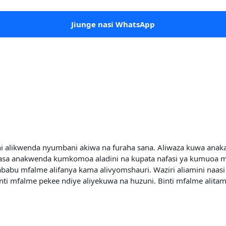
Jiunge nasi WhatsApp
 alikwenda nyumbani akiwa na furaha sana. Aliwaza kuwa ana
asa anakwenda kumkomoa aladini na kupata nafasi ya kumuoa ma
 sababu mfalme alifanya kama alivyomshauri. Waziri aliamini naa
Binti mfalme pekee ndiye aliyekuwa na huzuni. Binti mfalme alit