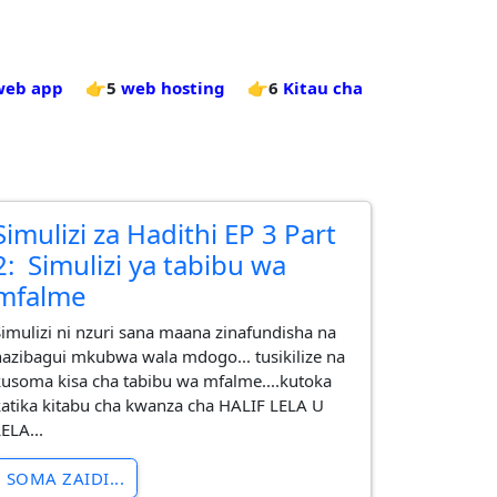
web app
👉5
web hosting
👉6
Kitau cha
Simulizi za Hadithi EP 3 Part
2: Simulizi ya tabibu wa
mfalme
Simulizi ni nzuri sana maana zinafundisha na
hazibagui mkubwa wala mdogo... tusikilize na
kusoma kisa cha tabibu wa mfalme....kutoka
katika kitabu cha kwanza cha HALIF LELA U
ELA...
SOMA ZAIDI...