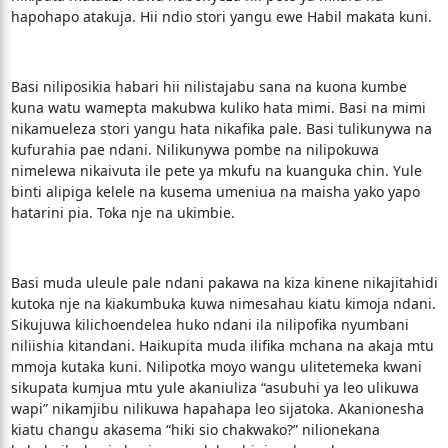
hapohapo atakuja. Hii ndio stori yangu ewe Habil makata kuni.
Basi niliposikia habari hii nilistajabu sana na kuona kumbe
kuna watu wamepta makubwa kuliko hata mimi. Basi na mimi
nikamueleza stori yangu hata nikafika pale. Basi tulikunywa na
kufurahia pae ndani. Nilikunywa pombe na nilipokuwa
nimelewa nikaivuta ile pete ya mkufu na kuanguka chin. Yule
binti alipiga kelele na kusema umeniua na maisha yako yapo
hatarini pia. Toka nje na ukimbie.
Basi muda uleule pale ndani pakawa na kiza kinene nikajitahidi
kutoka nje na kiakumbuka kuwa nimesahau kiatu kimoja ndani.
Sikujuwa kilichoendelea huko ndani ila nilipofika nyumbani
niliishia kitandani. Haikupita muda ilifika mchana na akaja mtu
mmoja kutaka kuni. Nilipotka moyo wangu ulitetemeka kwani
sikupata kumjua mtu yule akaniuliza “asubuhi ya leo ulikuwa
wapi” nikamjibu nilikuwa hapahapa leo sijatoka. Akanionesha
kiatu changu akasema “hiki sio chakwako?” nilionekana