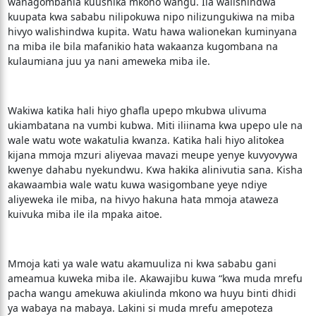
wanagombania kuushika mkono wangu. Ila walishindwa
kuupata kwa sababu nilipokuwa nipo nilizungukiwa na miba
hivyo walishindwa kupita. Watu hawa walionekan kuminyana
na miba ile bila mafanikio hata wakaanza kugombana na
kulaumiana juu ya nani ameweka miba ile.
Wakiwa katika hali hiyo ghafla upepo mkubwa ulivuma
ukiambatana na vumbi kubwa. Miti iliinama kwa upepo ule na
wale watu wote wakatulia kwanza. Katika hali hiyo alitokea
kijana mmoja mzuri aliyevaa mavazi meupe yenye kuvyovywa
kwenye dahabu nyekundwu. Kwa hakika alinivutia sana. Kisha
akawaambia wale watu kuwa wasigombane yeye ndiye
aliyeweka ile miba, na hivyo hakuna hata mmoja ataweza
kuivuka miba ile ila mpaka aitoe.
Mmoja kati ya wale watu akamuuliza ni kwa sababu gani
ameamua kuweka miba ile. Akawajibu kuwa “kwa muda mrefu
pacha wangu amekuwa akiulinda mkono wa huyu binti dhidi
ya wabaya na mabaya. Lakini si muda mrefu amepoteza