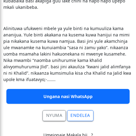
kubabaika basi akapiga guu lake chini na hapo hapo upepo
mkali ukanibeba.
Alinituwa ufukweni mbele ya yule binti na kumuuliza kama
ananijua. Yule binti akakana na kusema kuwa hanijui na mimi
pia nikakana kusema kuwa namjua. Basi jini yule akamchinja
ule mwanamke na kunuiambia “sasa ni zamu yako”. nikaanza
uomba msamaha lakini hakuonekana ni mwenye kusamehe.
Nika mwambi “naomba unihurumie kama khalid
alivyomuhurumia Jlid”. basi jini akauliza “kwani jalid alimfanya
ni ni Khalid”. nikaanza kumsimulia kisa cha Khalid na Jalid kwa
upole kma ifuatavyo;-.......
Ungana nasi WhatsApp
NYUMA
ENDELEA
Umeionaje Makala hii.. ?