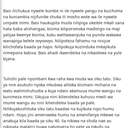
Basi ilichukua nywele kumbe ni ile nywele yangu na kuichoma
na kuniambia nijifunike shuka ili mosho wote wa ile nywele
unipate mimi. Basi haukupita muda nilipiga ukelele mkali sana
hata baba alishangaa, kisima kiliporomoka madongo na maji
yalijaa kwenye kisima, kuku walitawanyuka na punda wakawa
wanapiga kelele ovyoovyo. Nilipoteza fahamu na nisijue
kilichofata baada ya hapo. Nilipokuja kuzinduka mikajikuta
nimepona kabisa. Basi ahadi ikaendelea na nikaolewa na yule
kijana.
Tuliishi pale nyumbani kwa raha kwa muda wa siku tatu. Siku
ya nne asubuhi nyoka mkubwa alitoka kisimani mchana na
watu walimshuhudia a kuja ndani akamuua mume wangu na
kunimeza mimi. Sikujua nini kiliendelea kuhusu mwili wa
mume wangu au nini kiliendelea baada ya pale.
Nilikujakushituka siku tatu baadae na kujikuta nipo humu
ndani. Huyu jini ameniweka humu na amenifanya mkewe na
anakuja kila baada ya siku 40. ila nikiwa na shida nae au
nikipata matatizi huwa nabonyeza hii pete ya mkufu na