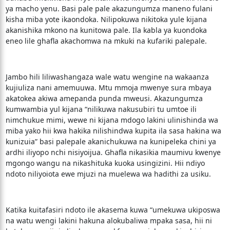
ya macho yenu. Basi pale pale akazungumza maneno fulani
kisha miba yote ikaondoka. Nilipokuwa nikitoka yule kijana
akanishika mkono na kunitowa pale. Ila kabla ya kuondoka
eneo lile ghafla akachomwa na mkuki na kufariki palepale.
Jambo hili liliwashangaza wale watu wengine na wakaanza
kujiuliza nani amemuuwa. Mtu mmoja mwenye sura mbaya
akatokea akiwa amepanda punda mweusi. Akazungumza
kumwambia yul kijana “nilikuwa nakusubiri tu umtoe ili
nimchukue mimi, wewe ni kijana mdogo lakini ulinishinda wa
miba yako hii kwa hakika nilishindwa kupita ila sasa hakina wa
kunizuia” basi palepale akanichukuwa na kunipeleka chini ya
ardhi iliyopo nchi nisiyoijua. Ghafla nikasikia maumivu kwenye
mgongo wangu na nikashituka kuoka usingizini. Hii ndiyo
ndoto niliyoiota ewe mjuzi na muelewa wa hadithi za usiku.
Katika kuitafasiri ndoto ile akasema kuwa “umekuwa ukiposwa
na watu wengi lakini hakuna alokubaliwa mpaka sasa, hii ni