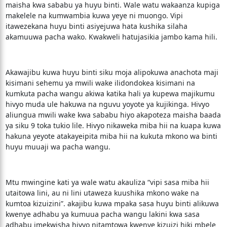
maisha kwa sababu ya huyu binti. Wale watu wakaanza kupiga
makelele na kumwambia kuwa yeye ni muongo. Vipi
itawezekana huyu binti asiyejuwa hata kushika silaha
akamuuwa pacha wako. Kwakweli hatujasikia jambo kama hili.
Akawajibu kuwa huyu binti siku moja alipokuwa anachota maji
kisimani sehemu ya mwili wake ilidondokea kisimani na
kumkuta pacha wangu akiwa katika hali ya kupewa majikumu
hivyo muda ule hakuwa na nguvu yoyote ya kujikinga. Hivyo
aliungua mwili wake kwa sababu hiyo akapoteza maisha baada
ya siku 9 toka tukio lile. Hivyo nikaweka miba hii na kuapa kuwa
hakuna yeyote atakayeipita miba hii na kukuta mkono wa binti
huyu muuaji wa pacha wangu.
Mtu mwingine kati ya wale watu akauliza “vipi sasa miba hii
utaitowa lini, au ni lini utaweza kuushika mkono wake na
kumtoa kizuizini”. akajibu kuwa mpaka sasa huyu binti alikuwa
kwenye adhabu ya kumuua pacha wangu lakini kwa sasa
adhabu imekwisha hivyo nitamtowa kwenye kizuizi hiki mbele