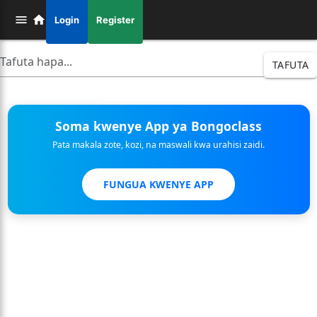
Login
Register
TAFUTA
Soma kwenye App ya Bongoclass
Pata makala zote, kozi, na maswali kwa urahisi zaidi.
FUNGUA KWENYE APP