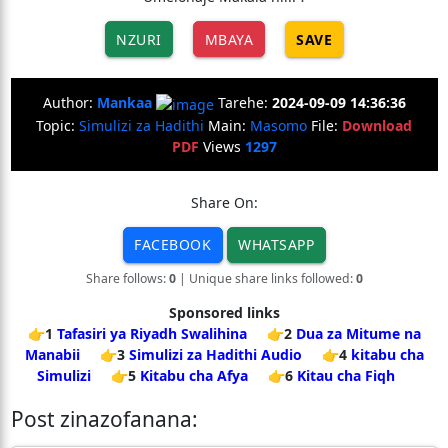
NZURI
MBAYA
SAVE
Author:
Mankaa
Tarehe:
2024-09-09 14:36:36
Topic:
Simulizi za Hadithi
Main:
Masomo
File:
Download
PDF
Views
1297
Share On:
FACEBOOK
WHATSAPP
Share follows:
0
| Unique share links followed:
0
Sponsored links
👉1
Tafasiri ya Riyadh Swalihina
👉2
Dua za Mitume na
Manabii
👉3
Simulizi za Hadithi Audio
👉4
kitabu cha
Simulizi
👉5
Kitabu cha Afya
👉6
Kitau cha Fiqh
Post zinazofanana: