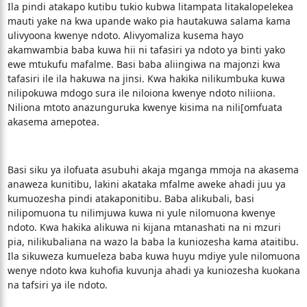
Ila pindi atakapo kutibu tukio kubwa litampata litakalopelekea
mauti yake na kwa upande wako pia hautakuwa salama kama
ulivyoona kwenye ndoto. Alivyomaliza kusema hayo
akamwambia baba kuwa hii ni tafasiri ya ndoto ya binti yako
ewe mtukufu mafalme. Basi baba aliingiwa na majonzi kwa
tafasiri ile ila hakuwa na jinsi. Kwa hakika nilikumbuka kuwa
nilipokuwa mdogo sura ile niloiona kwenye ndoto niliiona.
Niliona mtoto anazunguruka kwenye kisima na nili[omfuata
akasema amepotea.
Basi siku ya ilofuata asubuhi akaja mganga mmoja na akasema
anaweza kunitibu, lakini akataka mfalme aweke ahadi juu ya
kumuozesha pindi atakaponitibu. Baba alikubali, basi
nilipomuona tu nilimjuwa kuwa ni yule nilomuona kwenye
ndoto. Kwa hakika alikuwa ni kijana mtanashati na ni mzuri
pia, nilikubaliana na wazo la baba la kuniozesha kama ataitibu.
Ila sikuweza kumueleza baba kuwa huyu mdiye yule nilomuona
wenye ndoto kwa kuhofia kuvunja ahadi ya kuniozesha kuokana
na tafsiri ya ile ndoto.