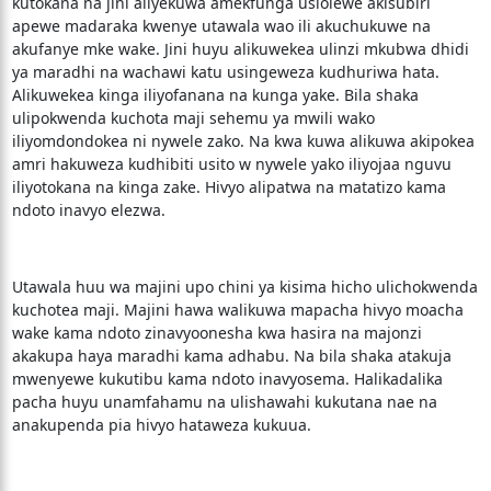
kutokana na jini aliyekuwa amekfunga usiolewe akisubiri
apewe madaraka kwenye utawala wao ili akuchukuwe na
akufanye mke wake. Jini huyu alikuwekea ulinzi mkubwa dhidi
ya maradhi na wachawi katu usingeweza kudhuriwa hata.
Alikuwekea kinga iliyofanana na kunga yake. Bila shaka
ulipokwenda kuchota maji sehemu ya mwili wako
iliyomdondokea ni nywele zako. Na kwa kuwa alikuwa akipokea
amri hakuweza kudhibiti usito w nywele yako iliyojaa nguvu
iliyotokana na kinga zake. Hivyo alipatwa na matatizo kama
ndoto inavyo elezwa.
Utawala huu wa majini upo chini ya kisima hicho ulichokwenda
kuchotea maji. Majini hawa walikuwa mapacha hivyo moacha
wake kama ndoto zinavyoonesha kwa hasira na majonzi
akakupa haya maradhi kama adhabu. Na bila shaka atakuja
mwenyewe kukutibu kama ndoto inavyosema. Halikadalika
pacha huyu unamfahamu na ulishawahi kukutana nae na
anakupenda pia hivyo hataweza kukuua.