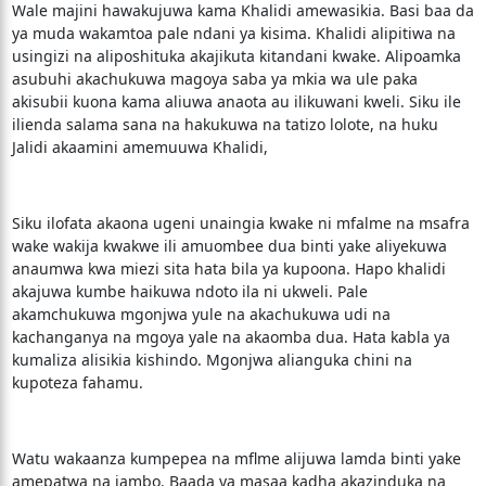
Wale majini hawakujuwa kama Khalidi amewasikia. Basi baa da
ya muda wakamtoa pale ndani ya kisima. Khalidi alipitiwa na
usingizi na aliposhituka akajikuta kitandani kwake. Alipoamka
asubuhi akachukuwa magoya saba ya mkia wa ule paka
akisubii kuona kama aliuwa anaota au ilikuwani kweli. Siku ile
ilienda salama sana na hakukuwa na tatizo lolote, na huku
Jalidi akaamini amemuuwa Khalidi,
Siku ilofata akaona ugeni unaingia kwake ni mfalme na msafra
wake wakija kwakwe ili amuombee dua binti yake aliyekuwa
anaumwa kwa miezi sita hata bila ya kupoona. Hapo khalidi
akajuwa kumbe haikuwa ndoto ila ni ukweli. Pale
akamchukuwa mgonjwa yule na akachukuwa udi na
kachanganya na mgoya yale na akaomba dua. Hata kabla ya
kumaliza alisikia kishindo. Mgonjwa alianguka chini na
kupoteza fahamu.
Watu wakaanza kumpepea na mflme alijuwa lamda binti yake
amepatwa na jambo. Baada ya masaa kadha akazinduka na