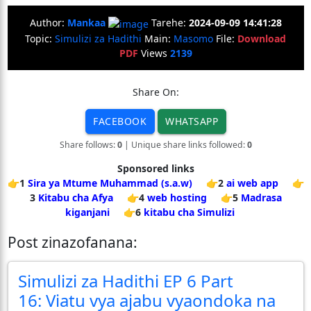
Author:
Mankaa
Tarehe:
2024-09-09 14:41:28
Topic:
Simulizi za Hadithi
Main:
Masomo
File:
Download
PDF
Views
2139
Share On:
FACEBOOK
WHATSAPP
Share follows:
0
| Unique share links followed:
0
Sponsored links
👉1
Sira ya Mtume Muhammad (s.a.w)
👉2
ai web app
👉
3
Kitabu cha Afya
👉4
web hosting
👉5
Madrasa
kiganjani
👉6
kitabu cha Simulizi
Post zinazofanana:
Simulizi za Hadithi EP 6 Part
16: Viatu vya ajabu vyaondoka na