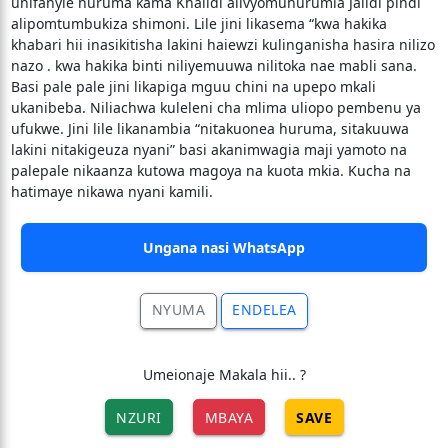
unifanyie huruma kama Khalidi alivyomuhurumia Jalidi pindi
alipomtumbukiza shimoni. Lile jini likasema “kwa hakika
khabari hii inasikitisha lakini haiewzi kulinganisha hasira nilizo
nazo . kwa hakika binti niliyemuuwa nilitoka nae mabli sana.
Basi pale pale jini likapiga mguu chini na upepo mkali
ukanibeba. Niliachwa kuleleni cha mlima uliopo pembenu ya
ufukwe. Jini lile likanambia “nitakuonea huruma, sitakuuwa
lakini nitakigeuza nyani” basi akanimwagia maji yamoto na
palepale nikaanza kutowa magoya na kuota mkia. Kucha na
hatimaye nikawa nyani kamili.
Ungana nasi WhatsApp
NYUMA
ENDELEA
Umeionaje Makala hii.. ?
NZURI
MBAYA
SAVE