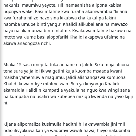
hakuhisi maumivu yeyote. Hii inamaanisha alipona kabisa
ugonjwa wake. Basi mfalme kwa furaha akamwambia “kijana
kwa furaha nilizo nazo sina kikubwa cha kukulipa lakini
naomba umuoe binti yangu” Khalidi alikubaliana na mawazo
hayo na akamuowa binti mfalme. Kwakuwa mfalme hakuwa na
mtoto wa kiume basi alopofariki Khalidi akapewa ufalme na
akawa anaongoza nchi.
Miaka 15 sasa imepita toka aonane na Jalidi. Siku moja aliiona
tena sura ya Jalidi ikiwa getini kuja kuomba msaada kwani
maisha yamemuwia magumu. Jalidi alishangazwa kumuona
Khalidi kuwa ndiye mfalme wao. Bila ya kinyongo Khalidi
akamaidia Halidi n kumpati a vyakula na nguo kwa wingi sana
na kumpatia na usafiri wa kubebea mizigo kwenda na yayo kijiji
ni.
Kijana alipomaliza kusimulia hadithi hii akmwambia jini “nii
ndio ilivyokuwa kati ya wagomvi wawili hawa, hivyo nakuomba