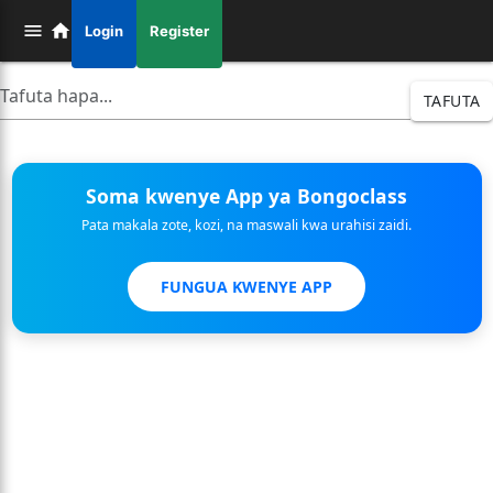
Login
Register
TAFUTA
Soma kwenye App ya Bongoclass
Pata makala zote, kozi, na maswali kwa urahisi zaidi.
FUNGUA KWENYE APP