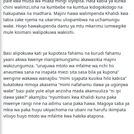
pale kwa muda wa miaka mingi iliyopita. Hata kabla ya kufika
chini walimzi,isha na kumbebe na kumtua kidogokidogo na
hakupatwa na madhara. Majini hawa walimpenda Khalidi kwa
tabia zake njema na ukarimu uliopambwa na uchamungu
wake. Hivyo hawakupenda damu ya mtu mkarimu iumwagike
mule kisimani walipokuwa wakiishi.
Basi alipokuwa kati ya kupoteza fahamu na kurudi fahamu
yaani akiwa kwenye mang’amung’amu akawasikia majini
wakizungumza. “unajuwa mtoto wa mfalme wa nchi hii
anaumwa sana na inapata miezi sita sasa bila ya kupona”
wengine wakawa wanajibu “mimi sijapata kusikia hilo kabisa”
kukatokea mmoja akasema “mimi nafahamu dawa ya ugonjwa
wake” basi pale yule aliye anzisha mada akamuuliza “ni ipi
dawa yake?” akamjibu “nyumbani kwa Khalidi kuna paka
mwenye rangi nne na adimu sana paka hawa. Magoya saba ya
mkia wa paka huyu ukiyachoma na ubani na harufu ikimpata
vilivyo huyo mtoto wa mfalme kwa hakika atapona.