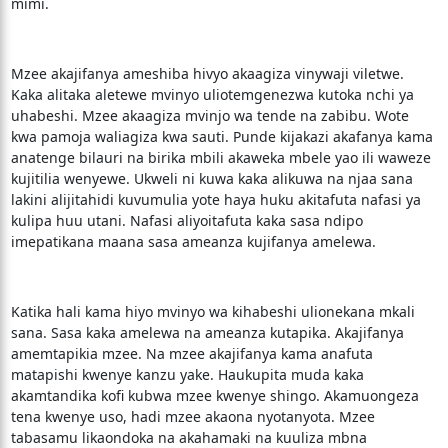
mimi.
Mzee akajifanya ameshiba hivyo akaagiza vinywaji viletwe.
Kaka alitaka aletewe mvinyo uliotemgenezwa kutoka nchi ya
uhabeshi. Mzee akaagiza mvinjo wa tende na zabibu. Wote
kwa pamoja waliagiza kwa sauti. Punde kijakazi akafanya kama
anatenge bilauri na birika mbili akaweka mbele yao ili waweze
kujitilia wenyewe. Ukweli ni kuwa kaka alikuwa na njaa sana
lakini alijitahidi kuvumulia yote haya huku akitafuta nafasi ya
kulipa huu utani. Nafasi aliyoitafuta kaka sasa ndipo
imepatikana maana sasa ameanza kujifanya amelewa.
Katika hali kama hiyo mvinyo wa kihabeshi ulionekana mkali
sana. Sasa kaka amelewa na ameanza kutapika. Akajifanya
amemtapikia mzee. Na mzee akajifanya kama anafuta
matapishi kwenye kanzu yake. Haukupita muda kaka
akamtandika kofi kubwa mzee kwenye shingo. Akamuongeza
tena kwenye uso, hadi mzee akaona nyotanyota. Mzee
tabasamu likaondoka na akahamaki na kuuliza mbna