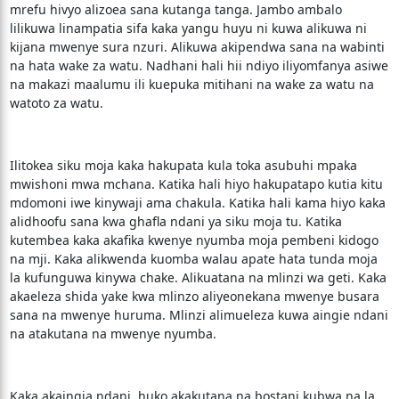
mrefu hivyo alizoea sana kutanga tanga. Jambo ambalo
lilikuwa linampatia sifa kaka yangu huyu ni kuwa alikuwa ni
kijana mwenye sura nzuri. Alikuwa akipendwa sana na wabinti
na hata wake za watu. Nadhani hali hii ndiyo iliyomfanya asiwe
na makazi maalumu ili kuepuka mitihani na wake za watu na
watoto za watu.
Ilitokea siku moja kaka hakupata kula toka asubuhi mpaka
mwishoni mwa mchana. Katika hali hiyo hakupatapo kutia kitu
mdomoni iwe kinywaji ama chakula. Katika hali kama hiyo kaka
alidhoofu sana kwa ghafla ndani ya siku moja tu. Katika
kutembea kaka akafika kwenye nyumba moja pembeni kidogo
na mji. Kaka alikwenda kuomba walau apate hata tunda moja
la kufunguwa kinywa chake. Alikuatana na mlinzi wa geti. Kaka
akaeleza shida yake kwa mlinzo aliyeonekana mwenye busara
sana na mwenye huruma. Mlinzi alimueleza kuwa aingie ndani
na atakutana na mwenye nyumba.
Kaka akaingia ndani, huko akakutana na bostani kubwa na la