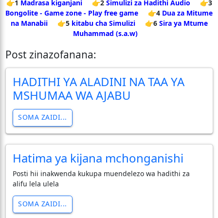
👉1
Madrasa kiganjani
👉2
Simulizi za Hadithi Audio
👉3
Bongolite - Game zone - Play free game
👉4
Dua za Mitume
na Manabii
👉5
kitabu cha Simulizi
👉6
Sira ya Mtume
Muhammad (s.a.w)
Post zinazofanana:
HADITHI YA ALADINI NA TAA YA
MSHUMAA WA AJABU
SOMA ZAIDI...
Hatima ya kijana mchonganishi
Posti hii inakwenda kukupa muendelezo wa hadithi za
alifu lela ulela
SOMA ZAIDI...