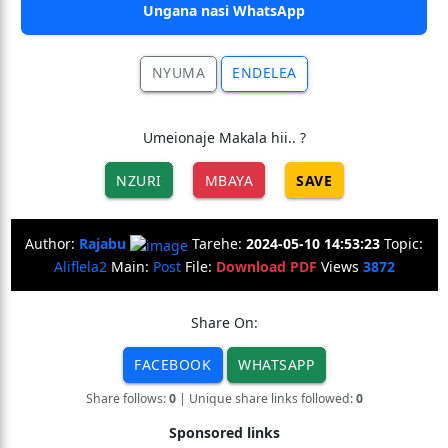
Ungana nasi WhatsApp
NYUMA
ENDELEA
Umeionaje Makala hii.. ?
NZURI
MBAYA
SAVE
Author:
Rajabu
Tarehe:
2024-05-10 14:53:23
Topic:
Aliflela2
Main:
Post
File:
Download PDF
Views
3872
Share On:
FACEBOOK
WHATSAPP
Share follows:
0
| Unique share links followed:
0
Sponsored links