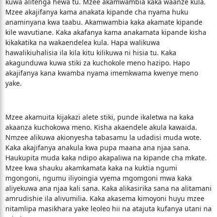
kuwa alitenga hewa tu. Mzee akamwambia kaka waanze kula.
Mzee akajifanya kama anakata kipande cha nyama huku
anaminyana kwa taabu. Akamwambia kaka akamate kipande
kile wavutiane. Kaka akafanya kama anakamata kipande kisha
kikakatika na wakaendelea kula. Hapa walikuwa
hawalikiuhalisia ila kila kitu kilikuwa ni hisia tu. Kaka
akagunduwa kuwa stiki za kuchokole meno hazipo. Hapo
akajifanya kana kwamba nyama imemkwama kwenye meno
yake.
Mzee akamuita kijakazi alete stiki, punde ikaletwa na kaka
akaanza kuchokowa meno. Kisha akaendele akula kawaida.
Nmzee alikuwa akionyesha tabasamu la udadisi muda wote.
Kaka akajifanya anakula kwa pupa maana ana njaa sana.
Haukupita muda kaka ndipo akapaliwa na kipande cha mkate.
Mzee kwa shauku akamkamata kaka na kuktia ngumi
mgongoni, ngumu iliyoingia vyema mgomgoni mwa kaka
aliyekuwa ana njaa kali sana. Kaka alikasirika sana na alitamani
amrudishie ila alivumilia. Kaka akasema kimoyoni huyu mzee
nitamlipa masikhara yake leoleo hii na atajuta kufanya utani na