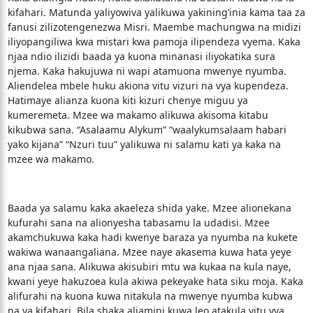
kifahari. Matunda yaliyowiva yalikuwa yakining’inia kama taa za
fanusi zilizotengenezwa Misri. Maembe machungwa na midizi
iliyopangiliwa kwa mistari kwa pamoja ilipendeza vyema. Kaka
njaa ndio ilizidi baada ya kuona minanasi iliyokatika sura
njema. Kaka hakujuwa ni wapi atamuona mwenye nyumba.
Aliendelea mbele huku akiona vitu vizuri na vya kupendeza.
Hatimaye alianza kuona kiti kizuri chenye miguu ya
kumeremeta. Mzee wa makamo alikuwa akisoma kitabu
kikubwa sana. “Asalaamu Alykum” “waalykumsalaam habari
yako kijana” “Nzuri tuu” yalikuwa ni salamu kati ya kaka na
mzee wa makamo.
Baada ya salamu kaka akaeleza shida yake. Mzee alionekana
kufurahi sana na alionyesha tabasamu la udadisi. Mzee
akamchukuwa kaka hadi kwenye baraza ya nyumba na kukete
wakiwa wanaangaliana. Mzee naye akasema kuwa hata yeye
ana njaa sana. Alikuwa akisubiri mtu wa kukaa na kula naye,
kwani yeye hakuzoea kula akiwa pekeyake hata siku moja. Kaka
alifurahi na kuona kuwa nitakula na mwenye nyumba kubwa
na ya kifahari. Bila shaka aliamini kuwa leo atakula vitu vya