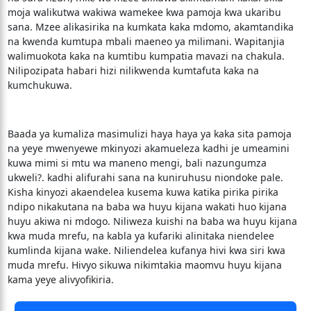
moja walikutwa wakiwa wamekee kwa pamoja kwa ukaribu
sana. Mzee alikasirika na kumkata kaka mdomo, akamtandika
na kwenda kumtupa mbali maeneo ya milimani. Wapitanjia
walimuokota kaka na kumtibu kumpatia mavazi na chakula.
Nilipozipata habari hizi nilikwenda kumtafuta kaka na
kumchukuwa.
Baada ya kumaliza masimulizi haya haya ya kaka sita pamoja
na yeye mwenyewe mkinyozi akamueleza kadhi je umeamini
kuwa mimi si mtu wa maneno mengi, bali nazungumza
ukweli?. kadhi alifurahi sana na kuniruhusu niondoke pale.
Kisha kinyozi akaendelea kusema kuwa katika pirika pirika
ndipo nikakutana na baba wa huyu kijana wakati huo kijana
huyu akiwa ni mdogo. Niliweza kuishi na baba wa huyu kijana
kwa muda mrefu, na kabla ya kufariki alinitaka niendelee
kumlinda kijana wake. Niliendelea kufanya hivi kwa siri kwa
muda mrefu. Hivyo sikuwa nikimtakia maomvu huyu kijana
kama yeye alivyofikiria.