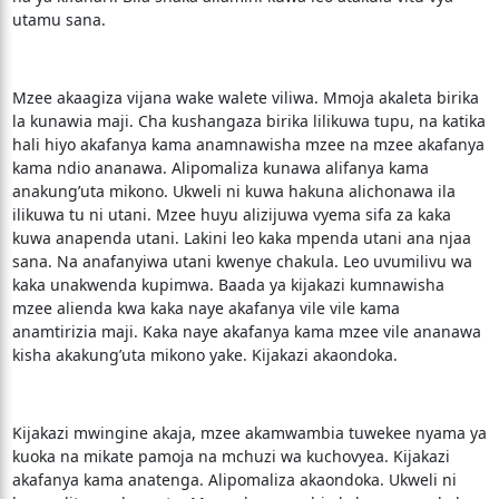
utamu sana.
Mzee akaagiza vijana wake walete viliwa. Mmoja akaleta birika
la kunawia maji. Cha kushangaza birika lilikuwa tupu, na katika
hali hiyo akafanya kama anamnawisha mzee na mzee akafanya
kama ndio ananawa. Alipomaliza kunawa alifanya kama
anakung’uta mikono. Ukweli ni kuwa hakuna alichonawa ila
ilikuwa tu ni utani. Mzee huyu alizijuwa vyema sifa za kaka
kuwa anapenda utani. Lakini leo kaka mpenda utani ana njaa
sana. Na anafanyiwa utani kwenye chakula. Leo uvumilivu wa
kaka unakwenda kupimwa. Baada ya kijakazi kumnawisha
mzee alienda kwa kaka naye akafanya vile vile kama
anamtirizia maji. Kaka naye akafanya kama mzee vile ananawa
kisha akakung’uta mikono yake. Kijakazi akaondoka.
Kijakazi mwingine akaja, mzee akamwambia tuwekee nyama ya
kuoka na mikate pamoja na mchuzi wa kuchovyea. Kijakazi
akafanya kama anatenga. Alipomaliza akaondoka. Ukweli ni