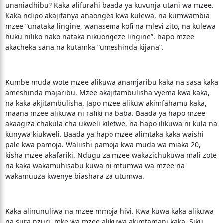
unaniadhibu? Kaka alifurahi baada ya kuvunja utani wa mzee.
Kaka ndipo akajifanya anaongea kwa kulewa, na kumwambia
mzee “unataka lingine, wanasema kofi na mlevi zito, na kulewa
huku niliko nako nataka nikuongeze lingine”. hapo mzee
akacheka sana na kutamka “umeshinda kijana”.
Kumbe muda wote mzee alikuwa anamjaribu kaka na sasa kaka
ameshinda majaribu. Mzee akajitambulisha vyema kwa kaka,
na kaka akjitambulisha. Japo mzee alikuw akimfahamu kaka,
maana mzee alikuwa ni rafiki na baba. Baada ya hapo mzee
akaagiza chakula cha ukweli kiletwe, na hapo ilikuwa ni kula na
kunywa kiukweli. Baada ya hapo mzee alimtaka kaka waishi
pale kwa pamoja. Waliishi pamoja kwa muda wa miaka 20,
kisha mzee akafariki. Ndugu za mzee wakazichukuwa mali zote
na kaka wakamuhisabu kuwa ni mtumwa wa mzee na
wakamuuza kwenye biashara za utumwa.
Kaka alinunuliwa na mzee mmoja hivi. Kwa kuwa kaka alikuwa
na sura nzuri, mke wa mzee alikuwa akimtamani kaka. Siku