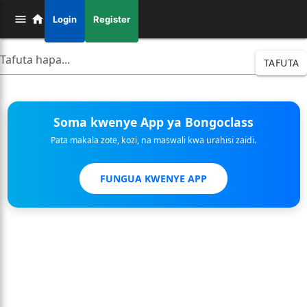
Login
Register
TAFUTA
Soma kwenye App ya Bongoclass
Pata makala zote, kozi, na maswali kwa urahisi zaidi.
FUNGUA KWENYE APP