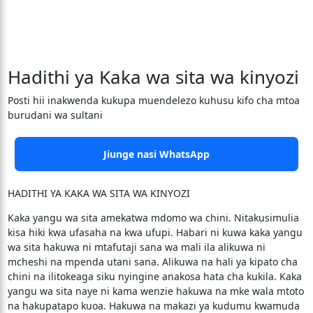
Hadithi ya Kaka wa sita wa kinyozi
Posti hii inakwenda kukupa muendelezo kuhusu kifo cha mtoa
burudani wa sultani
Jiunge nasi WhatsApp
HADITHI YA KAKA WA SITA WA KINYOZI
Kaka yangu wa sita amekatwa mdomo wa chini. Nitakusimulia
kisa hiki kwa ufasaha na kwa ufupi. Habari ni kuwa kaka yangu
wa sita hakuwa ni mtafutaji sana wa mali ila alikuwa ni
mcheshi na mpenda utani sana. Alikuwa na hali ya kipato cha
chini na ilitokeaga siku nyingine anakosa hata cha kukila. Kaka
yangu wa sita naye ni kama wenzie hakuwa na mke wala mtoto
na hakupatapo kuoa. Hakuwa na makazi ya kudumu kwamuda