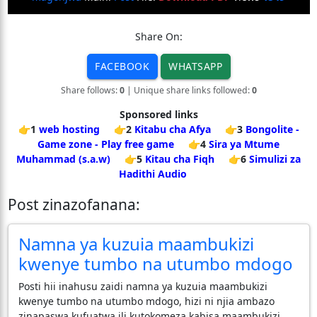
Share On:
FACEBOOK
WHATSAPP
Share follows:
0
| Unique share links followed:
0
Sponsored links
👉1
web hosting
👉2
Kitabu cha Afya
👉3
Bongolite -
Game zone - Play free game
👉4
Sira ya Mtume
Muhammad (s.a.w)
👉5
Kitau cha Fiqh
👉6
Simulizi za
Hadithi Audio
Post zinazofanana:
Namna ya kuzuia maambukizi
kwenye tumbo na utumbo mdogo
Posti hii inahusu zaidi namna ya kuzuia maambukizi
kwenye tumbo na utumbo mdogo, hizi ni njia ambazo
zinapaswa kufuatwa ili kutokomeza kabisa maambukizi