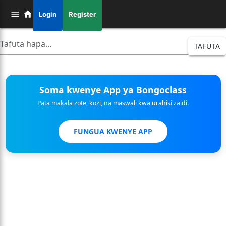
Login
Register
TAFUTA
Soma kwenye App ya Bongoclass
Pata makala zote, kozi, na maswali kwa urahisi zaidi.
FUNGUA KWENYE APP