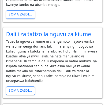
kwenye tumbo na utumbo mdogo.
SOMA ZAIDI...
Dalili za tatizo la nguvu za kiume
Tatizo la nguvu za kiume ni changamoto inayowakumba
wanaume wengi duniani, lakini mara nyingi huogopwa
kulizungumzia kutokana na aibu au hofu. Hali hii inaweza
kuathiri afya ya mwili, akili, na hata mahusiano ya
kimapenzi. Kutambua dalili mapema ni hatua muhimu ya
kupata matibabu sahihi na kurejesha hali ya kawaida.
Katika makala hii, tutachambua dalili kuu za tatizo la
nguvu za kiume, sababu zake, pamoja na ukweli muhimu
unaopaswa kufahamika
SOMA ZAIDI...