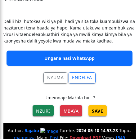
Dalili hizi hutokea wiki ya pili hadi ya sita toka kuambukizwa na
hazitarudi tena baada ya hapo. Kama utakuwa umeambukizwa
virusi vitaendeleabkuathiri kinga ya mwili kimya kimya bila ya
kuonyesha dalili yeyote kwa muda wa miaka kadhaa.
Ungana nasi WhatsApp
NYUMA
ENDELEA
Umeionaje Makala hii.. ?
NZURI
MBAYA
SAVE
Author:
Rajabu
Tarehe:
2024-05-10 14:53:23
Topic:
magonjwa
Main:
Post
File:
Download PDF
Views
1549