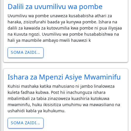
Dalili za uvumilivu wa pombe
Uvumilivu wa pombe unaweza kusababisha athari za
haraka, zisizofurahi baada ya kunywa pombe. Ishara na
dalili za kawaida za kutovumilia kwa pombe ni pua iliyojaa
na Kuvuta ngozi. Uvumilivu wa pombe husababishwa na
hali ya maumbile ambayo mwili hauwezi k
SOMA ZAIDI...
Ishara za Mpenzi Asiye Mwaminifu
​Kuhisi mashaka katika mahusiano ni jambo linaloweza
kuleta fadhaa kubwa. Post hii inachunguza ishara
mbalimbali za tabia zinazoweza kuashiria kutokuwa
mwaminifu, huku ikisisitiza umuhimu wa mawasiliano na
ushahidi kabla ya kuhukumu.
SOMA ZAIDI...