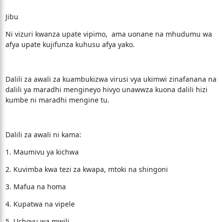
Jibu
Ni vizuri kwanza upate vipimo, ama uonane na mhudumu wa
afya upate kujifunza kuhusu afya yako.
Dalili za awali za kuambukizwa virusi vya ukimwi zinafanana na
dalili ya maradhi mengineyo hivyo unawwza kuona dalili hizi
kumbe ni maradhi mengine tu.
Dalili za awali ni kama:
1. Maumivu ya kichwa
2. Kuvimba kwa tezi za kwapa, mtoki na shingoni
3. Mafua na homa
4. Kupatwa na vipele
5. Uchovu wa mwili