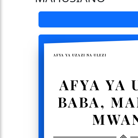
AFYA YA UZAZI NA ULEZI
AFYA YA 
BABA, M
MWA