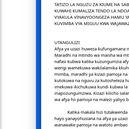
TATIZO LA NGUZU ZA KIUME NA SA
KUWAHI KUMALIZA TENDO LA NDO
VYAKULA VINAVYOONGEZA HAMU YA
KUVIMBA VYA MIGUU KWA WAJAWAZ
UTANGULIZI
Afya ya uzazi huweza kufungamana 
Maradhi na mtindo wa maisha wa m
nafasi kubwa katika kuzungumzia afya
wengi wamekuwa wakilalamika kkuhu
mimba, maradhi ya kizazi pamoja n
kutokuwa na nguvu za kutosheleza haj
imekuwa ikichukuwa kundi kubwa la 
inapozungumziwa. Kizazi kilicho sal
wa afya hii pamoja na malezi yaliyo 
Katika makala hizi tutakwenda
hayo yanayohusiana na afya ya uzaz
wanawake pamoja na watoto ambao n