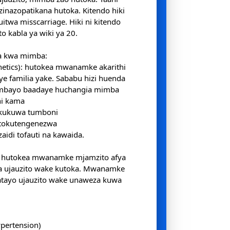
zinazopatikana hutoka. Kitendo hiki
itwa misscarriage. Hiki ni kitendo
o kabla ya wiki ya 20.
a kwa mimba:
enetics): hutokea mwanamke akarithi
ye familia yake. Sababu hizi huenda
ambayo baadaye huchangia mimba
ni kama
 kukuwa tumboni
kutokutengenezwa
aidi tofauti na kawaida.
; hutokea mwanamke mjamzito afya
ya ujauzito wake kutoka. Mwanamke
atayo ujauzito wake unaweza kuwa
pertension)