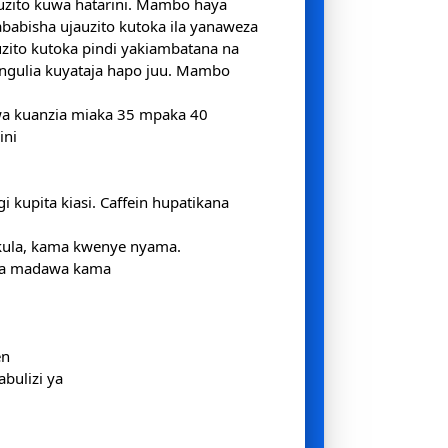
zito kuwa hatarini. Mambo haya
abisha ujauzito kutoka ila yanaweza
uzito kutoka pindi yakiambatana na
ngulia kuyataja hapo juu. Mambo
a kuanzia miaka 35 mpaka 40
ini
gi kupita kiasi. Caffein hupatikana
kula, kama kwenye nyama.
 ya madawa kama
en
bulizi ya