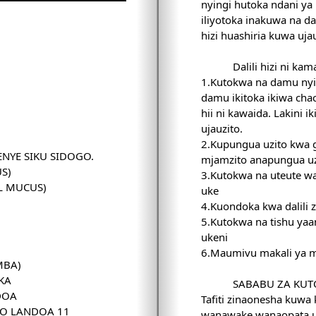
nyingi hutoka ndani y
iliyotoka inakuwa na dal
hizi huashiria kuwa ujau
Dalili hizi ni kam
1.Kutokwa na damu nyi
damu ikitoka ikiwa ch
hii ni kawaida. Lakini i
ujauzito.
2.Kupungua uzito kwa g
ENYE SIKU SIDOGO.
mjamzito anapungua uz
US)
3.Kutokwa na uteute wa
AL MUCUS)
uke
4.Kuondoka kwa dalili z
5.Kutokwa na tishu ya
ukeni
6.Maumivu makali ya
IMBA)
OKA
SABABU ZA KU
NDOA
Tafiti zinaonesha kuwa
DO LANDOA 11
wanawake wanaopata uj