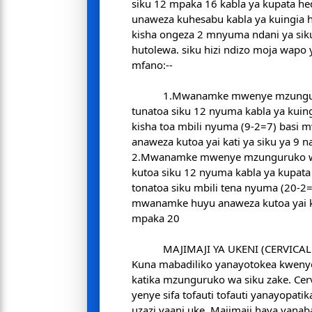
siku 12 mpaka 16 kabla ya kupata hed
unaweza kuhesabu kabla ya kuingia 
kisha ongeza 2 mnyuma ndani ya siku 
hutolewa. siku hizi ndizo moja wapo 
mfano:--
1.Mwanamke mwenye mzunguko w
tunatoa siku 12 nyuma kabla ya kuing
kisha toa mbili nyuma (9-2=7) basi
anaweza kutoa yai kati ya siku ya 9 na
2.Mwanamke mwenye mzunguruko wa
kutoa siku 12 nyuma kabla ya kupata
tonatoa siku mbili tena nyuma (20-2
mwanamke huyu anaweza kutoa yai ka
mpaka 20
MAJIMAJI YA UKENI (CERVICA
Kuna mabadiliko yanayotokea kwen
katika mzunguruko wa siku zake. Cer
yenye sifa tofauti tofauti yanayopati
uzazi yaani uke. Majimaji haya yanab