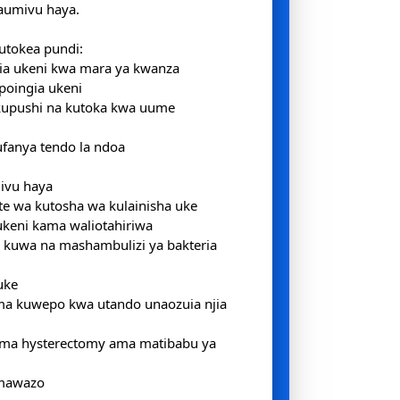
aumivu haya.
tokea pundi:
ia ukeni kwa mara ya kwanza
poingia ukeni
kupushi na kutoka kwa uume
fanya tendo la ndoa
ivu haya
e wa kutosha wa kulainisha uke
keni kama waliotahiriwa
kuwa na mashambulizi ya bakteria
uke
a kuwepo kwa utando unaozuia njia
ama hysterectomy ama matibabu ya
mawazo