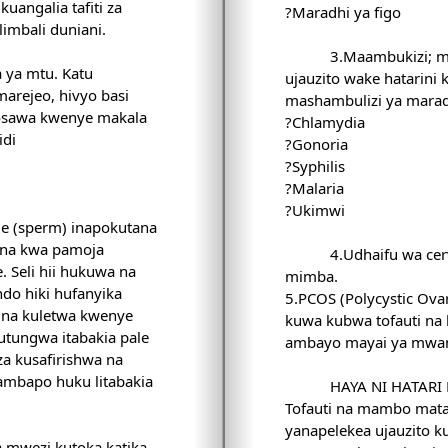
uangalia tafiti za
?Maradhi ya figo
limbali duniani.
3.Maambukizi; 
 ya mtu. Katu
ujauzito wake hatarin
marejeo, hivyo basi
mashambulizi ya marad
osawa kwenye makala
?Chlamydia
idi
?Gonoria
?Syphilis
?Malaria
?Ukimwi
e (sperm) inapokutana
ana kwa pamoja
4.Udhaifu wa cer
. Seli hii hukuwa na
mimba.
do hiki hufanyika
5.PCOS (Polycystic Ova
 na kuletwa kwenye
kuwa kubwa tofauti na
utungwa itabakia pale
ambayo mayai ya mwa
a kusafirishwa na
mbapo huku litabakia
HAYA NI HATARI
Tofauti na mambo mata
yanapelekea ujauzito
 mwezi kutoka katika