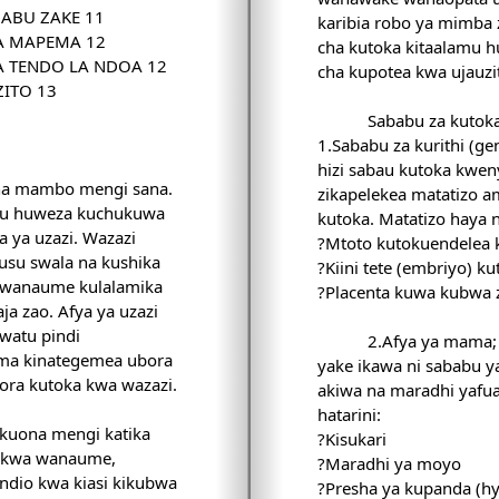
BABU ZAKE 11
karibia robo ya mimba 
A MAPEMA 12
cha kutoka kitaalamu hu
 TENDO LA NDOA 12
cha kupotea kwa ujauzit
ITO 13
Sababu za kutok
1.Sababu za kurithi (g
hizi sabau kutoka kwen
na mambo mengi sana.
zikapelekea matatizo 
tu huweza kuchukuwa
kutoka. Matatizo haya 
 ya uzazi. Wazazi
?Mtoto kutokuendelea
su swala na kushika
?Kiini tete (embriyo) 
a wanaume kulalamika
?Placenta kuwa kubwa z
a zao. Afya ya uzazi
watu pindi
2.Afya ya mama
ama kinategemea ubora
yake ikawa ni sababu 
bora kutoka kwa wazazi.
akiwa na maradhi yafu
hatarini:
 kuona mengi katika
?Kisukari
i kwa wanaume,
?Maradhi ya moyo
dio kwa kiasi kikubwa
?Presha ya kupanda (hy