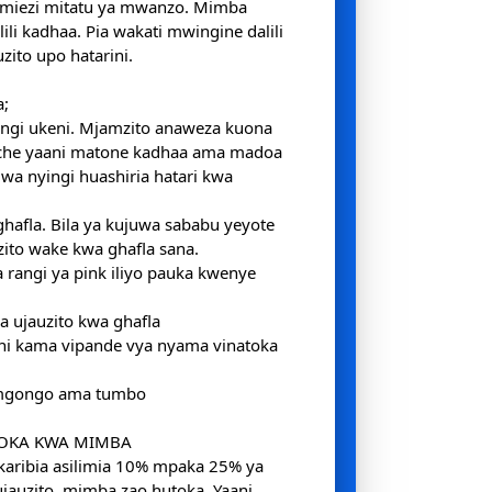
a miezi mitatu ya mwanzo. Mimba
ili kadhaa. Pia wakati mwingine dalili
zito upo hatarini.
a;
ngi ukeni. Mjamzito anaweza kuona
ache yaani matone kadhaa ama madoa
kiwa nyingi huashiria hatari kwa
hafla. Bila ya kujuwa sababu yeyote
ito wake kwa ghafla sana.
 rangi ya pink iliyo pauka kwenye
a ujauzito kwa ghafla
ani kama vipande vya nyama vinatoka
 mgongo ama tumbo
TOKA KWA MIMBA
 karibia asilimia 10% mpaka 25% ya
auzito, mimba zao hutoka. Yaani