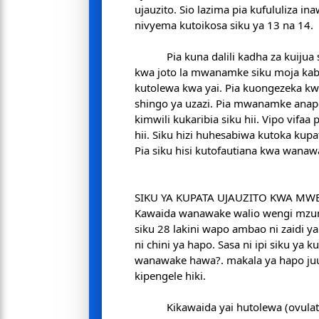
ujauzito. Sio lazima pia kufululiza in
nivyema kutoikosa siku ya 13 na 14.
Pia kuna dalili kadha za kuijua 
kwa joto la mwanamke siku moja kabla
kutolewa kwa yai. Pia kuongezeka kw
shingo ya uzazi. Pia mwanamke ana
kimwili kukaribia siku hii. Vipo vifaa
hii. Siku hizi huhesabiwa kutoka kup
Pia siku hisi kutofautiana kwa wanaw
SIKU YA KUPATA UJAUZITO KWA MWE
Kawaida wanawake walio wengi mzun
siku 28 lakini wapo ambao ni zaidi 
ni chini ya hapo. Sasa ni ipi siku ya 
wanawake hawa?. makala ya hapo ju
kipengele hiki.
Kikawaida yai hutolewa (ovula