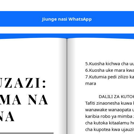
Jiunge nasi WhatsApp
5.Kuosha kichwa cha u
6.Kuosha uke mara kw
UZAZI:
7.Kutumia pedi zilizo k
mara
AMA NA
DALILI ZA KUT
Tafiti zinaonesha kuwa
NA
wanawake wanaopata uj
karibia robo ya mimba 
cha kutoka kitaalamu hu
cha kupotea kwa ujauzit