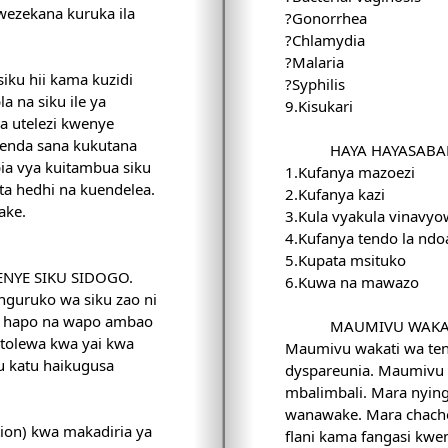
awezekana kuruka ila
?Gonorrhea
?Chlamydia
?Malaria
siku hii kama kuzidi
?Syphilis
 na siku ile ya
9.Kisukari
a utelezi kwenye
penda sana kukutana
HAYA HAYASABA
 pia vya kuitambua siku
1.Kufanya mazoezi
ata hedhi na kuendelea.
2.Kufanya kazi
ake.
3.Kula vyakula vinavyo
4.Kufanya tendo la ndo
5.Kupata msituko
NYE SIKU SIDOGO.
6.Kuwa na mawazo
guruko wa siku zao ni
ya hapo na wapo ambao
MAUMIVU WAKA
kutolewa kwa yai kwa
Maumivu wakati wa ten
u katu haikugusa
dyspareunia. Maumivu
mbalimbali. Mara nyin
wanawake. Mara chac
tion) kwa makadiria ya
flani kama fangasi kw