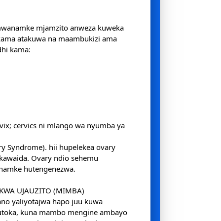
mwanamke mjamzito anweza kuweka
i kama atakuwa na maambukizi ama
hi kama:
vix; cervics ni mlango wa nyumba ya
ry Syndrome). hii hupelekea ovary
 kawaida. Ovary ndio sehemu
namke hutengenezwa.
 KWA UJAUZITO (MIMBA)
no yaliyotajwa hapo juu kuwa
 kutoka, kuna mambo mengine ambayo