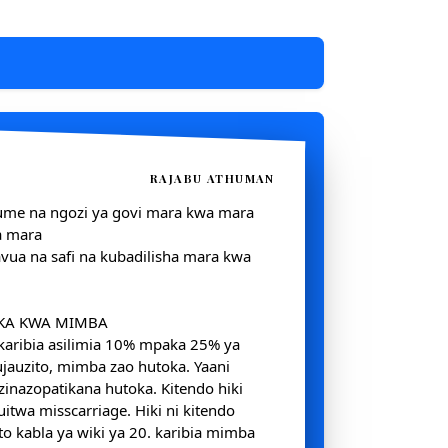
RAJABU ATHUMAN
ume na ngozi ya govi mara kwa mara
a mara
avua na safi na kubadilisha mara kwa
OKA KWA MIMBA
 karibia asilimia 10% mpaka 25% ya
auzito, mimba zao hutoka. Yaani
zinazopatikana hutoka. Kitendo hiki
itwa misscarriage. Hiki ni kitendo
o kabla ya wiki ya 20. karibia mimba