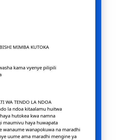
BISHI MIMBA KUTOKA
washa kama vyenye pilipili
a
TI WA TENDO LA NDOA
do la ndoa kitaalamu huitwa
 haya hutokea kwa namna
gi maumivu haya huwapata
he wanaume wanapokuwa na maradhi
enye uume ama maradhi mengine ya