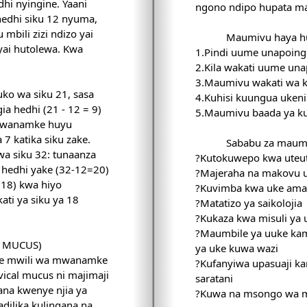
hi nyingine. Yaani
ngono ndipo hupata m
hedhi siku 12 nyuma,
mbili zizi ndizo yai
Maumivu haya hu
yai hutolewa. Kwa
1.Pindi uume unapoing
2.Kila wakati uume una
3.Maumivu wakati wa 
a siku 21, sasa
4.Kuhisi kuungua ukeni
ia hedhi (21 - 12 = 9)
5.Maumivu baada ya ku
 mwanamke huyu
 7 katika siku zake.
Sababu za maum
 siku 32: tunaanza
?Kutokuwepo kwa uteut
 hedhi yake (32-12=20)
?Majeraha na makovu u
=18) kwa hiyo
?Kuvimba kwa uke ama 
ti ya siku ya 18
?Matatizo ya saikolojia
?Kukaza kwa misuli ya 
?Maumbile ya uuke kam
L MUCUS)
ya uke kuwa wazi
ye mwili wa mwanamke
?Kufanyiwa upasuaji k
vical mucus ni majimaji
saratani
kana kwenye njia ya
?Kuwa na msongo wa 
adilika kulingana na