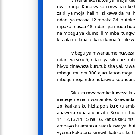
ovari moja. Kuna wakati mwanamke 
zaidi ya moja, hali hii si kawaida. Yai
ndani ya masaa 12 mpaka 24. hutokea
mpaka masaa 48. ndani ya muda huu y
na mbegu ya kiume ili mimba itungwe.
kitaalamu kinajulikana kama fertile 
Mbegu ya mwanaume huweza 
ndani ya siku 5, ndani ya siku hizi m
hivyo zinaweza kurutubisha yai. Mwa
mbegu milioni 300 ejaculation moja. 
mbegu moja ndio hutakiwa kuungana 
Siku za mwanamke kuweza kuw
inategeme na mwanamke. Kikawaida w
28. katika siku hizi zipo siku 6 tu
anaweza kupata ujauzito. Siku hizi hu
11,12,13,14,15 na 16. katika siku hizi
ambayo huaminika zaidi kuwa yai huto
vyema kukutana kimwili katika siku h