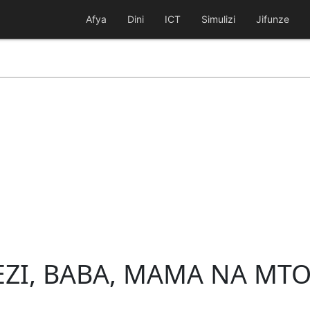
Afya
Dini
ICT
Simulizi
Jifunze
LEZI, BABA, MAMA NA MT