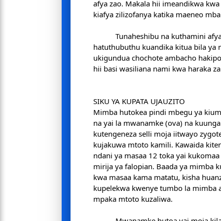
afya zao. Makala hii imeandikwa kwa k
kiafya zilizofanya katika maeneo mba
Tunaheshibu na kuthamini afya
hatuthubuthu kuandika kitua bila ya 
ukigundua chochote ambacho hakip
hii basi wasiliana nami kwa haraka za
SIKU YA KUPATA UJAUZITO
Mimba hutokea pindi mbegu ya kium
na yai la mwanamke (ova) na kuung
kutengeneza selli moja iitwayo zygote
kujakuwa mtoto kamili. Kawaida kiten
ndani ya masaa 12 toka yai kukomaa
mirija ya falopian. Baada ya mimba k
kwa masaa kama matatu, kisha huanz
kupelekwa kwenye tumbo la mimba a
mpaka mtoto kuzaliwa.
Mwanamke hutoa yai moja kila