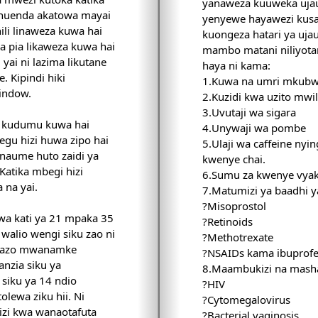
yanaweza kuuweka ujau
huenda akatowa mayai
yenyewe hayawezi kusab
 hili linaweza kuwa hai
kuongeza hatari ya uja
 pia likaweza kuwa hai
mambo matani niliyota
ai ni lazima likutane
haya ni kama:
 Kipindi hiki
1.Kuwa na umri mkubw
window.
2.Kuzidi kwa uzito mwil
3.Uvutaji wa sigara
kudumu kuwa hai
4.Unywaji wa pombe
begu hizi huwa zipo hai
5.Ulaji wa caffeine nyin
naume huto zaidi ya
kwenye chai.
Katika mbegi hizi
6.Sumu za kwenye vya
na yai.
7.Matumizi ya baadhi
?Misoprostol
a kati ya 21 mpaka 35
?Retinoids
alio wengi siku zao ni
?Methotrexate
 ambazo mwanamke
?NSAIDs kama ibuprof
anzia siku ya
8.Maambukizi na masha
 siku ya 14 ndio
?HIV
lewa ziku hii. Ni
?Cytomegalovirus
izi kwa wanaotafuta
?Bacterial vaginosis