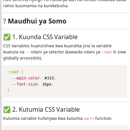
rahisi kusimamia na kurekebisha.
?
Maudhui ya Somo
✅ 1. Kuunda CSS Variable
CSS Variables huanzishwa kwa kuandika jina la variable
kuanzia na
ndani ya selector (kawaida ndani ya
ili ziwe
--
:root
globally accessible).
:root
{
--main-color
:
 #333
;
--font-size
:
 16px
;
}
✅ 2. Kutumia CSS Variable
Kutumia variable hufanywa kwa kutumia
function.
var()