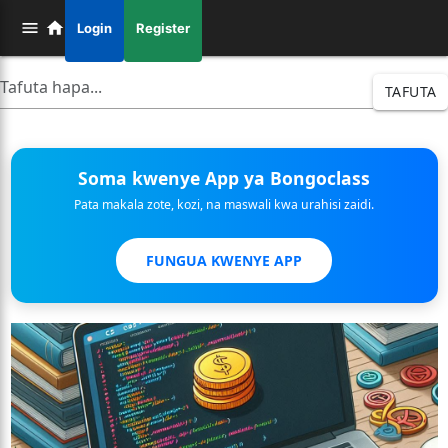
Login
Register
TAFUTA
Soma kwenye App ya Bongoclass
Pata makala zote, kozi, na maswali kwa urahisi zaidi.
FUNGUA KWENYE APP