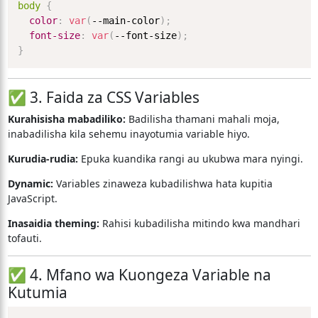
body
{
color
:
var
(
--main-color
)
;
font-size
:
var
(
--font-size
)
;
}
✅ 3. Faida za CSS Variables
Kurahisisha mabadiliko:
Badilisha thamani mahali moja,
inabadilisha kila sehemu inayotumia variable hiyo.
Kurudia-rudia:
Epuka kuandika rangi au ukubwa mara nyingi.
Dynamic:
Variables zinaweza kubadilishwa hata kupitia
JavaScript.
Inasaidia theming:
Rahisi kubadilisha mitindo kwa mandhari
tofauti.
✅ 4. Mfano wa Kuongeza Variable na
Kutumia