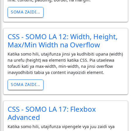
SOMA ZAIDI...
CSS - SOMO LA 12: Width, Height,
Max/Min Width na Overflow
Katika somo hili, utajifunza jinsi ya kudhibiti upana (width)
na urefu (height) wa elementi katika CSS. Pia utaelewa
tofauti kati ya max-width, min-width, na jinsi overflow
inavyodhibiti tabia ya content inayoizidi element.
SOMA ZAIDI...
CSS - SOMO LA 17: Flexbox
Advanced
Katika somo hili, utajifunza vipengele vya juu zaidi vya