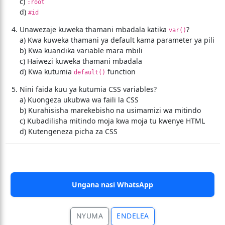
c)
:root
d)
#id
Unawezaje kuweka thamani mbadala katika
?
var()
a) Kwa kuweka thamani ya default kama parameter ya pili
b) Kwa kuandika variable mara mbili
c) Haiwezi kuweka thamani mbadala
d) Kwa kutumia
function
default()
Nini faida kuu ya kutumia CSS variables?
a) Kuongeza ukubwa wa faili la CSS
b) Kurahisisha marekebisho na usimamizi wa mitindo
c) Kubadilisha mitindo moja kwa moja tu kwenye HTML
d) Kutengeneza picha za CSS
Ungana nasi WhatsApp
NYUMA
ENDELEA