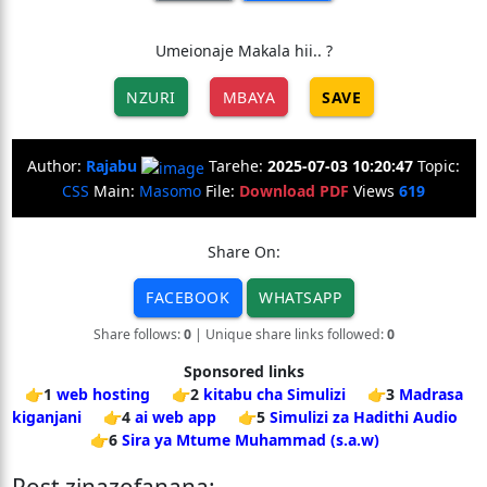
Umeionaje Makala hii.. ?
NZURI
MBAYA
SAVE
Author:
Rajabu
Tarehe:
2025-07-03 10:20:47
Topic:
CSS
Main:
Masomo
File:
Download PDF
Views
619
Share On:
FACEBOOK
WHATSAPP
Share follows:
0
| Unique share links followed:
0
Sponsored links
👉1
web hosting
👉2
kitabu cha Simulizi
👉3
Madrasa
kiganjani
👉4
ai web app
👉5
Simulizi za Hadithi Audio
👉6
Sira ya Mtume Muhammad (s.a.w)
Post zinazofanana: