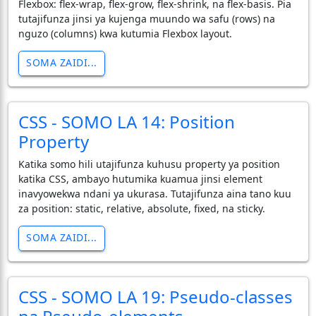
Flexbox: flex-wrap, flex-grow, flex-shrink, na flex-basis. Pia
tutajifunza jinsi ya kujenga muundo wa safu (rows) na
nguzo (columns) kwa kutumia Flexbox layout.
SOMA ZAIDI...
CSS - SOMO LA 14: Position
Property
Katika somo hili utajifunza kuhusu property ya position
katika CSS, ambayo hutumika kuamua jinsi element
inavyowekwa ndani ya ukurasa. Tutajifunza aina tano kuu
za position: static, relative, absolute, fixed, na sticky.
SOMA ZAIDI...
CSS - SOMO LA 19: Pseudo-classes