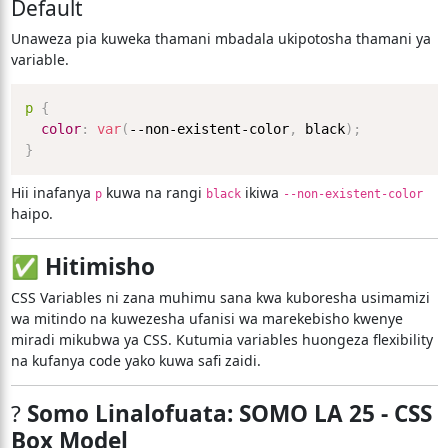
Default
Unaweza pia kuweka thamani mbadala ukipotosha thamani ya
variable.
p
{
color
:
var
(
--non-existent-color
,
 black
)
;
}
Hii inafanya
kuwa na rangi
ikiwa
p
black
--non-existent-color
haipo.
✅
Hitimisho
CSS Variables ni zana muhimu sana kwa kuboresha usimamizi
wa mitindo na kuwezesha ufanisi wa marekebisho kwenye
miradi mikubwa ya CSS. Kutumia variables huongeza flexibility
na kufanya code yako kuwa safi zaidi.
?
Somo Linalofuata: SOMO LA 25 - CSS
Box Model