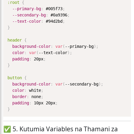
:root
{
--primary-bg
:
 #005f73
;
--secondary-bg
:
 #0a9396
;
--text-color
:
 #94d2bd
;
}
header
{
background-color
:
var
(
--primary-bg
)
;
color
:
var
(
--text-color
)
;
padding
:
 20px
;
}
button
{
background-color
:
var
(
--secondary-bg
)
;
color
:
 white
;
border
:
 none
;
padding
:
 10px 20px
;
}
✅ 5. Kutumia Variables na Thamani za