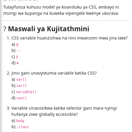
Tutajifunza kuhusu model ya kisanduku ya CSS, ambayo ni
msingi wa kupanga na kuweka vipengele kwenye ukurasa.
?
Maswali ya Kujitathmini
CSS variable huanzishwa na nini mwanzoni mwa jina lake?
a)
@
b)
--
c)
$
d)
#
Jinsi gani unavyotumia variable katika CSS?
a)
var[]
b)
var()
c)
variable()
d)
use()
Variable zinazozikwa katika selector gani mara nyingi
hufanya ziwe globally accessible?
a)
body
b)
.class