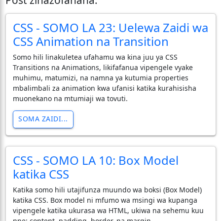
CSS - SOMO LA 23: Uelewa Zaidi wa
CSS Animation na Transition
Somo hili linakuletea ufahamu wa kina juu ya CSS
Transitions na Animations, likifafanua vipengele vyake
muhimu, matumizi, na namna ya kutumia properties
mbalimbali za animation kwa ufanisi katika kurahisisha
muonekano na mtumiaji wa tovuti.
SOMA ZAIDI...
CSS - SOMO LA 10: Box Model
katika CSS
Katika somo hili utajifunza muundo wa boksi (Box Model)
katika CSS. Box model ni mfumo wa msingi wa kupanga
vipengele katika ukurasa wa HTML, ukiwa na sehemu kuu
nne: content, padding, border, na margin.