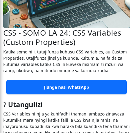
CSS - SOMO LA 24: CSS Variables
(Custom Properties)
Katika somo hili, tutajifunza kuhusu CSS Variables, au Custom
Properties. Utajifunza jinsi ya kuunda, kuitumia, na faida za
kutumia variables katika CSS ili kuweka msimamizi mzuri wa
rangi, ukubwa, na mitindo mingine ya kurudia-rudia.
Jiunge nasi WhatsApp
?
Utangulizi
CSS Variables ni njia ya kuhifadhi thamani ambazo zinaweza
kutumika mara nyingi katika faili la CSS kwa njia rahisi na
inayoruhusu kubadilika kwa haraka bila kuandika tena thamani
hizo sehemu nyingi. Hii huifanya kazi na miradi mikubwa kuwa