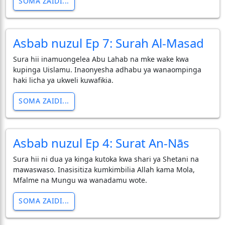
SOMA ZAIDI...
Asbab nuzul Ep 7: Surah Al-Masad
Sura hii inamuongelea Abu Lahab na mke wake kwa
kupinga Uislamu. Inaonyesha adhabu ya wanaompinga
haki licha ya ukweli kuwafikia.
SOMA ZAIDI...
Asbab nuzul Ep 4: Surat An-Nās
Sura hii ni dua ya kinga kutoka kwa shari ya Shetani na
mawaswaso. Inasisitiza kumkimbilia Allah kama Mola,
Mfalme na Mungu wa wanadamu wote.
SOMA ZAIDI...