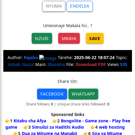
NYUMA
ENDELEA
Umeionaje Makala hii.. ?
NZURI
MBAYA
SAVE
Author:
Rajabu
Tarehe:
2025-06-22 18:07:24
Topic:
Asbab Nuzul
Main:
Masomo
File:
Download PDF
Views
535
Share On:
FACEBOOK
WHATSAPP
Share follows:
0
| Unique share links followed:
0
Sponsored links
👉1
Kitabu cha Afya
👉2
Bongolite - Game zone - Play free
game
👉3
Simulizi za Hadithi Audio
👉4
web hosting
👉5
Dua za Mitume na Manabii
👉6
Sira ya Mtume