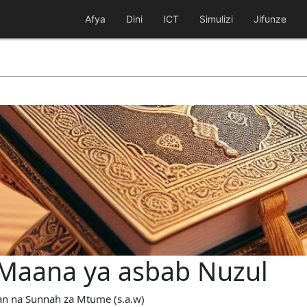
Afya
Dini
ICT
Simulizi
Jifunze
 Maana ya asbab Nuzul
ran na Sunnah za Mtume (s.a.w)