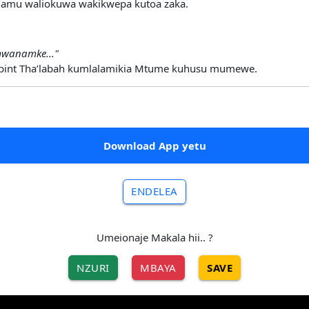
lamu waliokuwa wakikwepa kutoa zaka.
mwanamke..."
 bint Tha’labah kumlalamikia Mtume kuhusu mumewe.
Download App yetu
ENDELEA
Umeionaje Makala hii.. ?
NZURI
MBAYA
SAVE