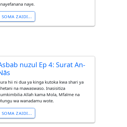
anayefanana naye.
SOMA ZAIDI...
Asbab nuzul Ep 4: Surat An-
Nās
Sura hii ni dua ya kinga kutoka kwa shari ya
Shetani na mawaswaso. Inasisitiza
kumkimbilia Allah kama Mola, Mfalme na
Mungu wa wanadamu wote.
SOMA ZAIDI...