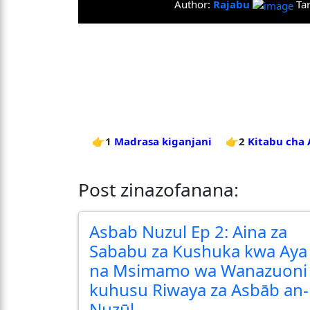
Author:
Rajabu
Ta
👉1
Madrasa kiganjani
👉2
Kitabu cha 
Post zinazofanana:
Asbab Nuzul Ep 2: Aina za
Sababu za Kushuka kwa Aya
na Msimamo wa Wanazuoni
kuhusu Riwaya za Asbāb an-
Nuzūl