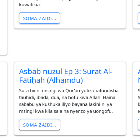
kuwafikia.
SOMA ZAIDI...
Asbab nuzul Ep 3: Surat Al-
Fātiḥah (Alhamdu)
Sura hii ni msingi wa Qur’an yote; inafundisha
tauhidi, ibada, dua, na hofu kwa Allah. Haina
sababu ya kushuka iliyo bayana lakini ni ya
msingi kwa kila sala na nyenzo ya uongofu.
SOMA ZAIDI...