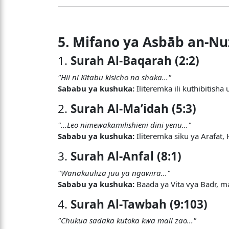
5. Mifano ya Asbāb an-Nu
1.
Surah Al-Baqarah (2:2)
"Hii ni Kitabu kisicho na shaka..."
Sababu ya kushuka:
Iliteremka ili kuthibitish
2.
Surah Al-Ma’idah (5:3)
"...Leo nimewakamilishieni dini yenu..."
Sababu ya kushuka:
Iliteremka siku ya Arafat,
3.
Surah Al-Anfal (8:1)
"Wanakuuliza juu ya ngawira..."
Sababu ya kushuka:
Baada ya Vita vya Badr, 
4.
Surah Al-Tawbah (9:103)
"Chukua sadaka kutoka kwa mali zao..."