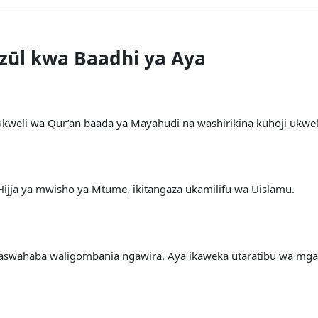
zūl kwa Baadhi ya Aya
a ukweli wa Qur’an baada ya Mayahudi na washirikina kuhoji ukwe
 Hijja ya mwisho ya Mtume, ikitangaza ukamilifu wa Uislamu.
maswahaba waligombania ngawira. Aya ikaweka utaratibu wa mga