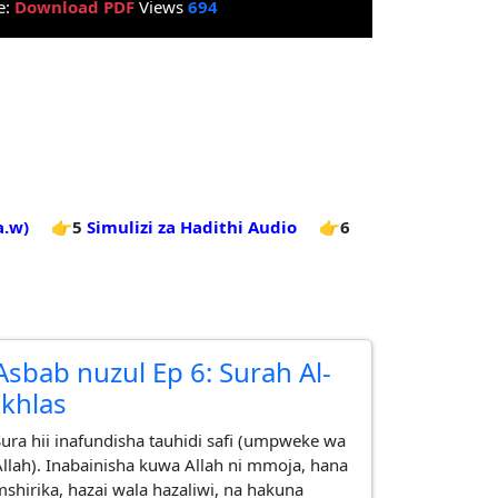
e:
Download PDF
Views
694
a.w)
👉5
Simulizi za Hadithi Audio
👉6
Asbab nuzul Ep 6: Surah Al-
Ikhlas
Sura hii inafundisha tauhidi safi (umpweke wa
Allah). Inabainisha kuwa Allah ni mmoja, hana
mshirika, hazai wala hazaliwi, na hakuna