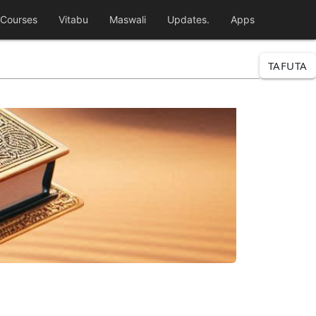
Courses
Vitabu
Maswali
Updates.
Apps
TAFUTA