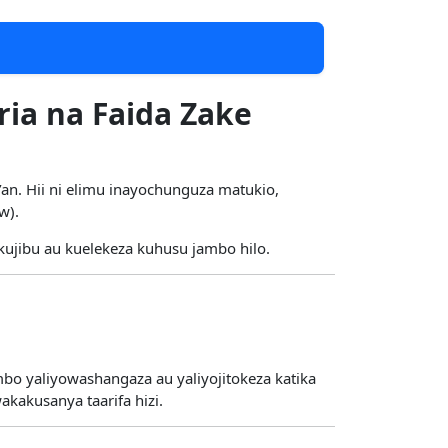
ria na Faida Zake
an. Hii ni elimu inayochunguza matukio,
w).
ujibu au kuelekeza kuhusu jambo hilo.
 yaliyowashangaza au yaliyojitokeza katika
kakusanya taarifa hizi.