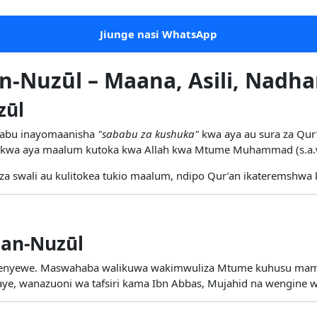
Jiunge nasi WhatsApp
n-Nuzūl – Maana, Asili, Nadha
zūl
iarabu inayomaanisha
"sababu za kushuka"
kwa aya au sura za Qur’
ka kwa aya maalum kutoka kwa Allah kwa Mtume Muhammad (s.a.
 swali au kulitokea tukio maalum, ndipo Qur’an ikateremshwa k
b an-Nuzūl
mwenyewe. Maswahaba walikuwa wakimwuliza Mtume kuhusu mambo
aye, wanazuoni wa tafsiri kama Ibn Abbas, Mujahid na wengine wa