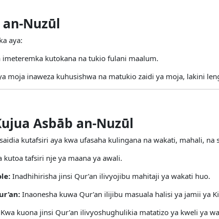
 an-Nuzūl
ka aya:
 imeteremka kutokana na tukio fulani maalum.
a moja inaweza kuhusishwa na matukio zaidi ya moja, lakini len
Kujua Asbāb an-Nuzūl
saidia kutafsiri aya kwa ufasaha kulingana na wakati, mahali, n
kutoa tafsiri nje ya maana ya awali.
le:
Inadhihirisha jinsi Qur’an ilivyojibu mahitaji ya wakati huo.
ur’an:
Inaonesha kuwa Qur’an ilijibu masuala halisi ya jamii ya 
Kwa kuona jinsi Qur’an ilivyoshughulikia matatizo ya kweli ya w