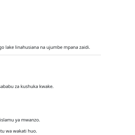
go lake linahusiana na ujumbe mpana zaidi.
a sababu za kushuka kwake.
Kiislamu ya mwanzo.
atu wa wakati huo.