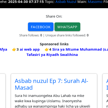
rehe:
2025-04-30 07:37:15
Topic:
Asbab Nuzul
Main:
Masomo
Fil
Share On:
FACEBOOK
WHATSAPP
Share follows:
0
| Unique share links followed:
0
Sponsored links
Afya
👉3
ai web app
👉4
Sira ya Mtume Muhammad (s.
Tafasiri ya Riyadh Swalihina
Asbab nuzul Ep 7: Surah Al-
Masad
Sura hii inamuongelea Abu Lahab na mke
wake kwa kupinga Uislamu. Inaonyesha
adhabu ya wanaompinga haki licha ya ukweli