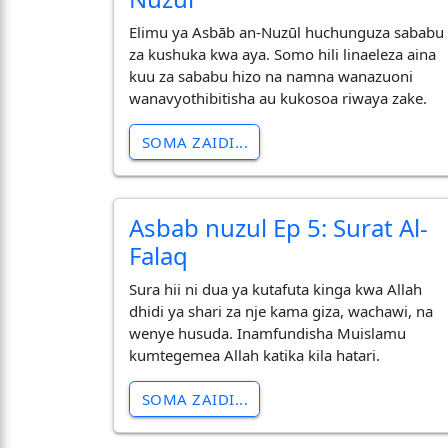
Elimu ya Asbāb an-Nuzūl huchunguza sababu
za kushuka kwa aya. Somo hili linaeleza aina
kuu za sababu hizo na namna wanazuoni
wanavyothibitisha au kukosoa riwaya zake.
SOMA ZAIDI...
Asbab nuzul Ep 5: Surat Al-
Falaq
Sura hii ni dua ya kutafuta kinga kwa Allah
dhidi ya shari za nje kama giza, wachawi, na
wenye husuda. Inamfundisha Muislamu
kumtegemea Allah katika kila hatari.
SOMA ZAIDI...