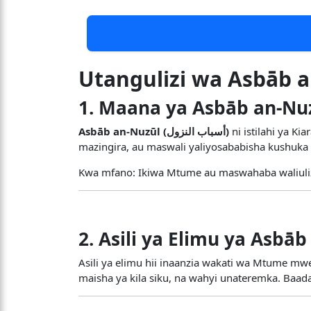
Utangulizi wa Asbāb a
1. Maana ya Asbāb an-Nu
Asbāb an-Nuzūl (أسباب النزول)
ni istilahi ya K
mazingira, au maswali yaliyosababisha kushu
Kwa mfano: Ikiwa Mtume au maswahaba waliuliza
2. Asili ya Elimu ya Asbā
Asili ya elimu hii inaanzia wakati wa Mtume 
maisha ya kila siku, na wahyi unateremka. Baad