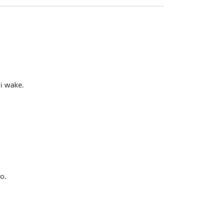
li wake.
o.