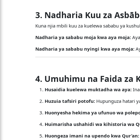
3. Nadharia Kuu za Asbāb
Kuna njia mbili kuu za kuelewa sababu ya kushu
Nadharia ya sababu moja kwa aya moja:
Aya
Nadharia ya sababu nyingi kwa aya moja:
Ay
4. Umuhimu na Faida za 
Husaidia kuelewa muktadha wa aya:
Ina
Huzuia tafsiri potofu:
Hupunguza hatari ya 
Huonyesha hekima ya ufunuo wa polepo
Huimarisha ushahidi wa kihistoria wa Q
Huongeza imani na upendo kwa Qur’an: