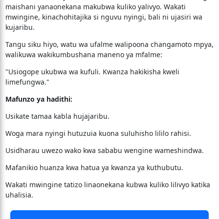
maishani yanaonekana makubwa kuliko yalivyo. Wakati
mwingine, kinachohitajika si nguvu nyingi, bali ni ujasiri wa
kujaribu.
Tangu siku hiyo, watu wa ufalme walipoona changamoto mpya,
walikuwa wakikumbushana maneno ya mfalme:
"Usiogope ukubwa wa kufuli. Kwanza hakikisha kweli
limefungwa."
Mafunzo ya hadithi:
Usikate tamaa kabla hujajaribu.
Woga mara nyingi hutuzuia kuona suluhisho lililo rahisi.
Usidharau uwezo wako kwa sababu wengine wameshindwa.
Mafanikio huanza kwa hatua ya kwanza ya kuthubutu.
Wakati mwingine tatizo linaonekana kubwa kuliko lilivyo katika
uhalisia.