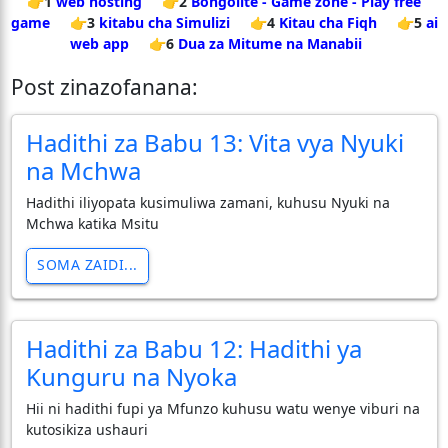
👉1
web hosting
👉2
Bongolite - Game zone - Play free
game
👉3
kitabu cha Simulizi
👉4
Kitau cha Fiqh
👉5
ai
web app
👉6
Dua za Mitume na Manabii
Post zinazofanana:
Hadithi za Babu 13: Vita vya Nyuki
na Mchwa
Hadithi iliyopata kusimuliwa zamani, kuhusu Nyuki na
Mchwa katika Msitu
SOMA ZAIDI...
Hadithi za Babu 12: Hadithi ya
Kunguru na Nyoka
Hii ni hadithi fupi ya Mfunzo kuhusu watu wenye viburi na
kutosikiza ushauri