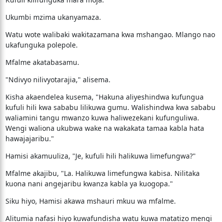
Ukumbi mzima ukanyamaza.
Watu wote walibaki wakitazamana kwa mshangao. Mlango nao
ukafunguka polepole.
Mfalme akatabasamu.
"Ndivyo nilivyotarajia," alisema.
Kisha akaendelea kusema, "Hakuna aliyeshindwa kufungua
kufuli hili kwa sababu lilikuwa gumu. Walishindwa kwa sababu
waliamini tangu mwanzo kuwa haliwezekani kufunguliwa.
Wengi waliona ukubwa wake na wakakata tamaa kabla hata
hawajajaribu."
Hamisi akamuuliza, "Je, kufuli hili halikuwa limefungwa?"
Mfalme akajibu, "La. Halikuwa limefungwa kabisa. Nilitaka
kuona nani angejaribu kwanza kabla ya kuogopa."
Siku hiyo, Hamisi akawa mshauri mkuu wa mfalme.
Alitumia nafasi hiyo kuwafundisha watu kuwa matatizo mengi