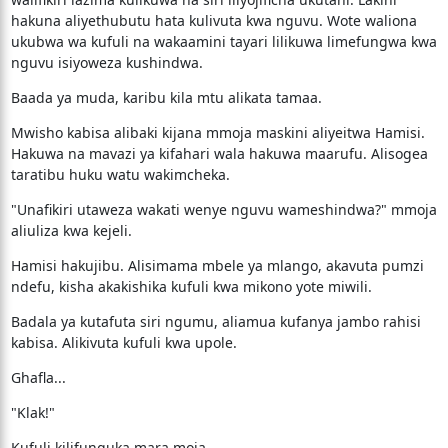
hakuna aliyethubutu hata kulivuta kwa nguvu. Wote waliona
ukubwa wa kufuli na wakaamini tayari lilikuwa limefungwa kwa
nguvu isiyoweza kushindwa.
Baada ya muda, karibu kila mtu alikata tamaa.
Mwisho kabisa alibaki kijana mmoja maskini aliyeitwa Hamisi.
Hakuwa na mavazi ya kifahari wala hakuwa maarufu. Alisogea
taratibu huku watu wakimcheka.
"Unafikiri utaweza wakati wenye nguvu wameshindwa?" mmoja
aliuliza kwa kejeli.
Hamisi hakujibu. Alisimama mbele ya mlango, akavuta pumzi
ndefu, kisha akakishika kufuli kwa mikono yote miwili.
Badala ya kutafuta siri ngumu, aliamua kufanya jambo rahisi
kabisa. Alikivuta kufuli kwa upole.
Ghafla...
"Klak!"
Kufuli kilifunguka mara moja.