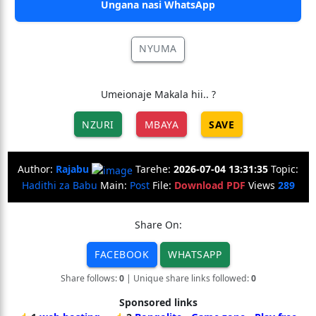
Ungana nasi WhatsApp
NYUMA
Umeionaje Makala hii.. ?
NZURI
MBAYA
SAVE
Author:
Rajabu
Tarehe:
2026-07-04 13:31:35
Topic:
Hadithi za Babu
Main:
Post
File:
Download PDF
Views
289
Share On:
FACEBOOK
WHATSAPP
Share follows:
0
| Unique share links followed:
0
Sponsored links