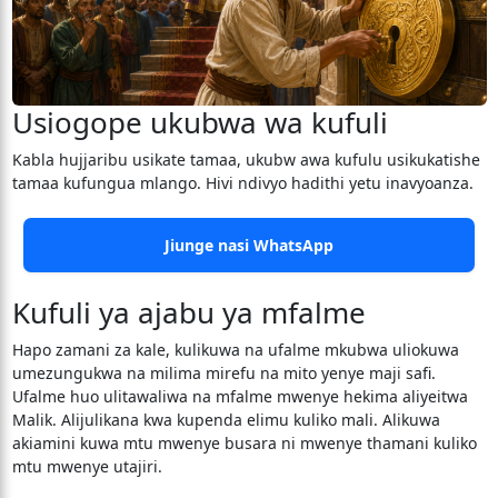
Usiogope ukubwa wa kufuli
Kabla hujjaribu usikate tamaa, ukubw awa kufulu usikukatishe
tamaa kufungua mlango. Hivi ndivyo hadithi yetu inavyoanza.
Jiunge nasi WhatsApp
Kufuli ya ajabu ya mfalme
Hapo zamani za kale, kulikuwa na ufalme mkubwa uliokuwa
umezungukwa na milima mirefu na mito yenye maji safi.
Ufalme huo ulitawaliwa na mfalme mwenye hekima aliyeitwa
Malik. Alijulikana kwa kupenda elimu kuliko mali. Alikuwa
akiamini kuwa mtu mwenye busara ni mwenye thamani kuliko
mtu mwenye utajiri.