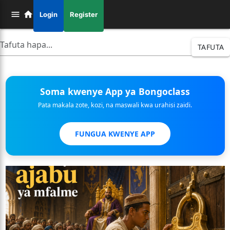
Login
Register
TAFUTA
Soma kwenye App ya Bongoclass
Pata makala zote, kozi, na maswali kwa urahisi zaidi.
FUNGUA KWENYE APP