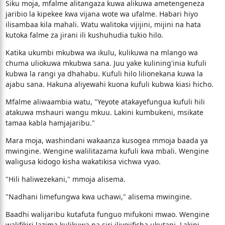
Siku moja, mfalme alitangaza kuwa alikuwa ametengeneza
jaribio la kipekee kwa vijana wote wa ufalme. Habari hiyo
ilisambaa kila mahali. Watu walitoka vijijini, mijini na hata
kutoka falme za jirani ili kushuhudia tukio hilo.
Katika ukumbi mkubwa wa ikulu, kulikuwa na mlango wa
chuma uliokuwa mkubwa sana. Juu yake kulining'inia kufuli
kubwa la rangi ya dhahabu. Kufuli hilo lilionekana kuwa la
ajabu sana. Hakuna aliyewahi kuona kufuli kubwa kiasi hicho.
Mfalme aliwaambia watu, "Yeyote atakayefungua kufuli hili
atakuwa mshauri wangu mkuu. Lakini kumbukeni, msikate
tamaa kabla hamjajaribu."
Mara moja, washindani wakaanza kusogea mmoja baada ya
mwingine. Wengine walilitazama kufuli kwa mbali. Wengine
waligusa kidogo kisha wakatikisa vichwa vyao.
"Hili haliwezekani," mmoja alisema.
"Nadhani limefungwa kwa uchawi," alisema mwingine.
Baadhi walijaribu kutafuta funguo mifukoni mwao. Wengine
walifikiri lazima kulikuwa na siri iliyojificha ukutani. Lakini