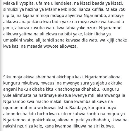
Miaka ilivyopita, ufalme uliendelea, na kizazi baada ya kizazi,
simulizi ya hazina ya Mfalme Mbindo ilianza kufifia. Miaka 760
ilipita, na kijana mmoja mdogo aliyeitwa Ngariambo, ambaye
alikuwa anajulikana kwa bidii yake na moyo wake wa kusaidia
jamii, alianza kuvutia watu kwa tabia yake nzuri. Ngariambo
alikuwa yatima na alilelewa na bibi yake, lakini licha ya
umasikini wake, alijitahidi sana kuwasaidia watu wa kijiji chake
kwa kazi na msaada wowote alioweza.
Siku moja akiwa shambani akichapa kazi, Ngariambo aliona
kunguru mkubwa, mweusi na mwenye sura ya ajabu akiruka
angani huku akibeba kitu kinachong'aa dhahabu. Kunguru
yule alimfuata na hatimaye akatua kwenye mti, akamwangalia
Ngariambo kwa macho makali kana kwamba alikuwa na
ujumbe muhimu wa kuwasilisha. Baadaye, kunguru huyo
alidondosha kitu hicho kwa uzito mkubwa karibu na miguu ya
Ngariambo. Alipokichukua, aliona ni pete ya dhahabu, ikiwa na
nakshi nzuri za kale, kana kwamba ilikuwa na siri kubwa.