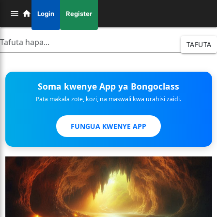
Login
Register
TAFUTA
Soma kwenye App ya Bongoclass
Pata makala zote, kozi, na maswali kwa urahisi zaidi.
FUNGUA KWENYE APP