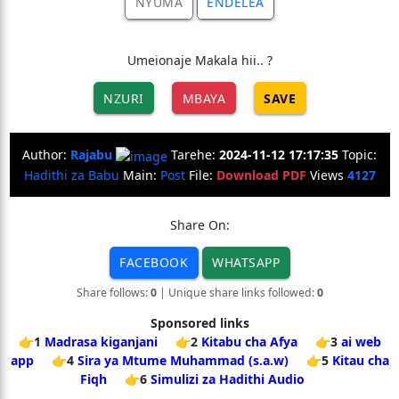
NYUMA
ENDELEA
Umeionaje Makala hii.. ?
NZURI
MBAYA
SAVE
Author:
Rajabu
Tarehe:
2024-11-12 17:17:35
Topic:
Hadithi za Babu
Main:
Post
File:
Download PDF
Views
4127
Share On:
FACEBOOK
WHATSAPP
Share follows:
0
| Unique share links followed:
0
Sponsored links
👉1
Madrasa kiganjani
👉2
Kitabu cha Afya
👉3
ai web
app
👉4
Sira ya Mtume Muhammad (s.a.w)
👉5
Kitau cha
Fiqh
👉6
Simulizi za Hadithi Audio