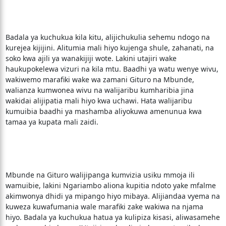
Badala ya kuchukua kila kitu, alijichukulia sehemu ndogo na
kurejea kijijini. Alitumia mali hiyo kujenga shule, zahanati, na
soko kwa ajili ya wanakijiji wote. Lakini utajiri wake
haukupokelewa vizuri na kila mtu. Baadhi ya watu wenye wivu,
wakiwemo marafiki wake wa zamani Gituro na Mbunde,
walianza kumwonea wivu na walijaribu kumharibia jina
wakidai alijipatia mali hiyo kwa uchawi. Hata walijaribu
kumuibia baadhi ya mashamba aliyokuwa amenunua kwa
tamaa ya kupata mali zaidi.
Mbunde na Gituro walijipanga kumvizia usiku mmoja ili
wamuibie, lakini Ngariambo aliona kupitia ndoto yake mfalme
akimwonya dhidi ya mipango hiyo mibaya. Alijiandaa vyema na
kuweza kuwafumania wale marafiki zake wakiwa na njama
hiyo. Badala ya kuchukua hatua ya kulipiza kisasi, aliwasamehe