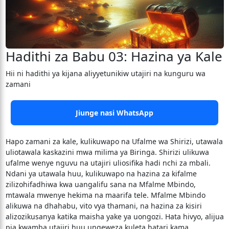
Hadithi za Babu 03: Hazina ya Kale
Hii ni hadithi ya kijana aliyyetunikiw utajiri na kunguru wa
zamani
Jiunge nasi WhatsApp
Hapo zamani za kale, kulikuwapo na Ufalme wa Shirizi, utawala
uliotawala kaskazini mwa milima ya Biringa. Shirizi ulikuwa
ufalme wenye nguvu na utajiri uliosifika hadi nchi za mbali.
Ndani ya utawala huu, kulikuwapo na hazina za kifalme
zilizohifadhiwa kwa uangalifu sana na Mfalme Mbindo,
mtawala mwenye hekima na maarifa tele. Mfalme Mbindo
alikuwa na dhahabu, vito vya thamani, na hazina za kisiri
alizozikusanya katika maisha yake ya uongozi. Hata hivyo, alijua
pia kwamba utajiri huu ungeweza kuleta hatari kama