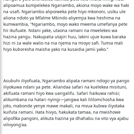
alipoamua kumpelekea Ngariambo, akiona moyo wake wa haki
na usafi. Ngariambo alipoiweka pete hiyo mkononi, usiku ule
aliona ndoto ya Mfalme Mbindo aliyemjia kwa heshima na
kumwambia, “Ngariambo, moyo wako mwema umefanya pete
hii ikufuate. Ndani yake, utaona ramani na mwelekeo wa
hazina yangu. Nakupatia utajiri huu, lakini ujue kuwa baraka
hizi ni za wale walio na nia njema na mioyo safi. Tumia mali
hiyo kuboresha maisha yako na kusaidia jamii yako.”
Asubuhi iliyofuata, Ngariambo alipata ramani ndogo ya pango
iliyokuwa ndani ya pete. Aliandaa safari na kuelekea misituni,
akifuata ramani hiyo kwa uangalifu. Safari haikuwa rahisi;
alikumbana na hatari nyingi—jangwa kali lililomchosha kwa
joto, mabonde yenye mawe makali, na mvua kubwa iliyotaka
kuifuta ramani. Hata hivyo, hakukata tamaa, na mwishowe
alipofika pangoni, alikuta hazina ya dhahabu na vito vya ajabu
vilivyong'aa.