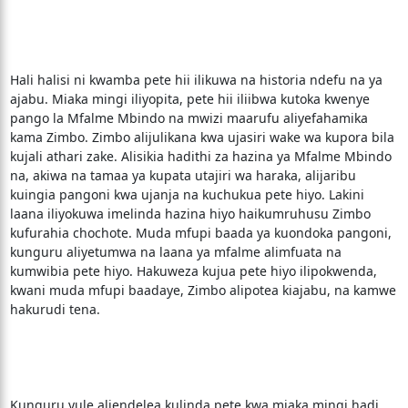
Hali halisi ni kwamba pete hii ilikuwa na historia ndefu na ya
ajabu. Miaka mingi iliyopita, pete hii iliibwa kutoka kwenye
pango la Mfalme Mbindo na mwizi maarufu aliyefahamika
kama Zimbo. Zimbo alijulikana kwa ujasiri wake wa kupora bila
kujali athari zake. Alisikia hadithi za hazina ya Mfalme Mbindo
na, akiwa na tamaa ya kupata utajiri wa haraka, alijaribu
kuingia pangoni kwa ujanja na kuchukua pete hiyo. Lakini
laana iliyokuwa imelinda hazina hiyo haikumruhusu Zimbo
kufurahia chochote. Muda mfupi baada ya kuondoka pangoni,
kunguru aliyetumwa na laana ya mfalme alimfuata na
kumwibia pete hiyo. Hakuweza kujua pete hiyo ilipokwenda,
kwani muda mfupi baadaye, Zimbo alipotea kiajabu, na kamwe
hakurudi tena.
Kunguru yule aliendelea kulinda pete kwa miaka mingi hadi