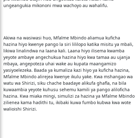
ungeangukia mikononi mwa wachoyo au wahalifu.
Akiwa na wasiwasi huo, Mfalme Mbindo aliamua kuficha
hazina hiyo kwenye pango la siri lililopo katika misitu ya mbali,
likiwa linalindwa na laana kali. Laana hiyo ilisema kwamba
yeyote ambaye angechukua hazina hiyo kwa tamaa au ujanja
mbaya, angepoteza uhai wake au kupata maangamizo
yasiyoelezeka. Baada ya kumaliza kazi hiyo ya kuficha hazina,
Mfalme Mbindo alirejea kwenye ikulu yake. Kwa mshangao wa
watu wa Shirizi, siku chache baadaye alikufa ghafla, na bila
kuwaambia yeyote kuhusu sehemu kamili ya pango aliloficha
hazina. Kwa miaka mingi, simulizi za hazina ya Mfalme Mbindo
zilienea kama hadithi tu, ikibaki kuwa fumbo kubwa kwa wote
walioishi Shirizi.