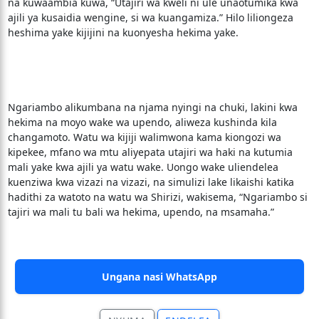
na kuwaambia kuwa, “Utajiri wa kweli ni ule unaotumika kwa
ajili ya kusaidia wengine, si wa kuangamiza.” Hilo liliongeza
heshima yake kijijini na kuonyesha hekima yake.
Ngariambo alikumbana na njama nyingi na chuki, lakini kwa
hekima na moyo wake wa upendo, aliweza kushinda kila
changamoto. Watu wa kijiji walimwona kama kiongozi wa
kipekee, mfano wa mtu aliyepata utajiri wa haki na kutumia
mali yake kwa ajili ya watu wake. Uongo wake uliendelea
kuenziwa kwa vizazi na vizazi, na simulizi lake likaishi katika
hadithi za watoto na watu wa Shirizi, wakisema, “Ngariambo si
tajiri wa mali tu bali wa hekima, upe
ndo, na msamaha.”
Ungana nasi WhatsApp