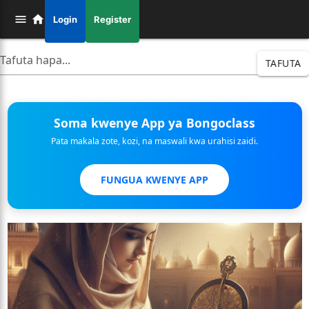
Login
Register
TAFUTA
Soma kwenye App ya Bongoclass
Pata makala zote, kozi, na maswali kwa urahisi zaidi.
FUNGUA KWENYE APP