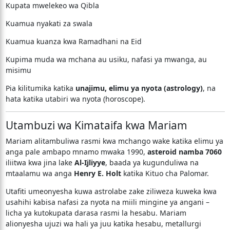
Kupata mwelekeo wa Qibla
Kuamua nyakati za swala
Kuamua kuanza kwa Ramadhani na Eid
Kupima muda wa mchana au usiku, nafasi ya mwanga, au
misimu
Pia kilitumika katika
unajimu, elimu ya nyota (astrology)
, na
hata katika utabiri wa nyota (horoscope).
Utambuzi wa Kimataifa kwa Mariam
Mariam alitambuliwa rasmi kwa mchango wake katika elimu ya
anga pale ambapo mnamo mwaka 1990,
asteroid namba 7060
iliitwa kwa jina lake
Al-Ijliyye
, baada ya kugunduliwa na
mtaalamu wa anga
Henry E. Holt
katika Kituo cha Palomar.
Utafiti umeonyesha kuwa astrolabe zake ziliweza kuweka kwa
usahihi kabisa nafasi za nyota na miili mingine ya angani –
licha ya kutokupata darasa rasmi la hesabu. Mariam
alionyesha ujuzi wa hali ya juu katika hesabu, metallurgi