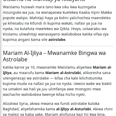
Waislamu huswali mara tano kwa siku kwa kuzingatia
mzunguko wa jua, na wanapaswa kuelekea Kaaba mjini Makka
popote walipo. Mahitaji haya ya kidini yalichochea maendeleo
ya kihesabu na kifundi ili kupima wakati, nafasi ya jua na
nyota, na kutafuta mwelekeo wa Qibla. Hivyo, ustaarabu wa
Kiislamu uliwahitaji wanasayansi waliobobea katika vifaa vya
kupimia angani kama vile
astrolabe
.
Mariam Al-Ijliya – Mwanamke Bingwa wa
Astrolabe
Katika karne ya 10, mwanamke Mwislamu aliyeitwa
Mariam al-
Ijliya
, au maarufu kama
Mariam al-Astrulabi
, aliboresha sana
utengenezaji wa astrolabe — kifaa cha kale kilichotumika
kupima muda na nafasi ya jua na nyota. Uwezo wake wa kiakili
na umakini wa hali ya juu ulimfanya awe miongoni mwa
wachache waliobobea kwenye kifaa hicho nyeti.
Alizaliwa Syria, akiwa mwana wa fundi astrolabe kutoka
Baghdad, aliyefahamika kama
al-Ijliyy al-Asturlabi
. Akiwa chini
ya malezi ya baba yake, Mariam alijifunza kazi hii kwa kina.