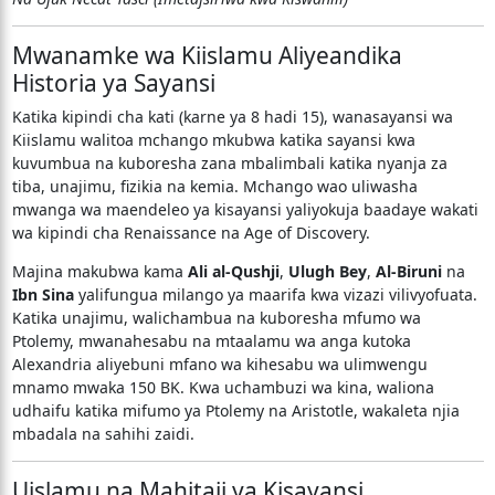
Mwanamke wa Kiislamu Aliyeandika
Historia ya Sayansi
Katika kipindi cha kati (karne ya 8 hadi 15), wanasayansi wa
Kiislamu walitoa mchango mkubwa katika sayansi kwa
kuvumbua na kuboresha zana mbalimbali katika nyanja za
tiba, unajimu, fizikia na kemia. Mchango wao uliwasha
mwanga wa maendeleo ya kisayansi yaliyokuja baadaye wakati
wa kipindi cha Renaissance na Age of Discovery.
Majina makubwa kama
Ali al-Qushji
,
Ulugh Bey
,
Al-Biruni
na
Ibn Sina
yalifungua milango ya maarifa kwa vizazi vilivyofuata.
Katika unajimu, walichambua na kuboresha mfumo wa
Ptolemy, mwanahesabu na mtaalamu wa anga kutoka
Alexandria aliyebuni mfano wa kihesabu wa ulimwengu
mnamo mwaka 150 BK. Kwa uchambuzi wa kina, waliona
udhaifu katika mifumo ya Ptolemy na Aristotle, wakaleta njia
mbadala na sahihi zaidi.
Uislamu na Mahitaji ya Kisayansi