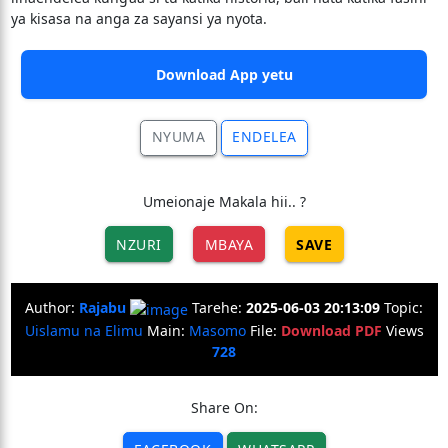
ya kisasa na anga za sayansi ya nyota.
Download App yetu
NYUMA
ENDELEA
Umeionaje Makala hii.. ?
NZURI
MBAYA
SAVE
Author:
Rajabu
Tarehe:
2025-06-03 20:13:09
Topic:
Uislamu na Elimu
Main:
Masomo
File:
Download PDF
Views
728
Share On: