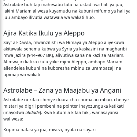
Astrolabe huhitaji mahesabu tata na ustadi wa hali ya juu,
lakini Mariam aliweza kuyamudu na kubuni mifumo ya hali ya
juu ambayo ilivutia watawala wa wakati huo.
Ajira Katika Ikulu ya Aleppo
Sayf al-Dawla, mwanzilishi wa Himaya ya Aleppo aliyekuwa
akitawala sehemu kubwa ya Syria ya kaskazini na magharibi
mwa Jazira (944–967 BK), alivutiwa sana na kazi za Mariam.
Alimwajiri katika ikulu yake mjini Aleppo, ambapo Mariam
aliendelea kubuni na kuboresha mbinu za urambazaji na
upimaji wa wakati.
Astrolabe – Zana ya Maajabu ya Angani
Astrolabe ni kifaa chenye duara cha chuma au mbao, chenye
mistari ya digrii pembeni na pointer inayozunguka katikati
(inayoitwa
alidade
). Kwa kutumia kifaa hiki, wanasayansi
waliweza:
Kupima nafasi ya jua, mwezi, nyota na sayari