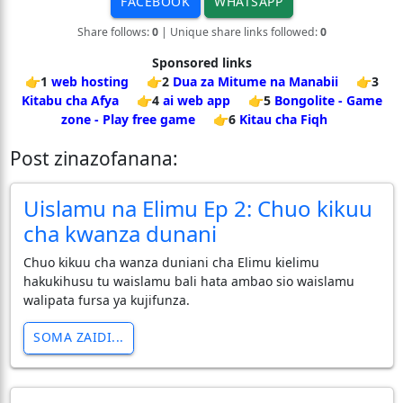
FACEBOOK
WHATSAPP
Share follows:
0
| Unique share links followed:
0
Sponsored links
👉1
web hosting
👉2
Dua za Mitume na Manabii
👉3
Kitabu cha Afya
👉4
ai web app
👉5
Bongolite - Game
zone - Play free game
👉6
Kitau cha Fiqh
Post zinazofanana:
Uislamu na Elimu Ep 2: Chuo kikuu
cha kwanza dunani
Chuo kikuu cha wanza duniani cha Elimu kielimu
hakukihusu tu waislamu bali hata ambao sio waislamu
walipata fursa ya kujifunza.
SOMA ZAIDI...