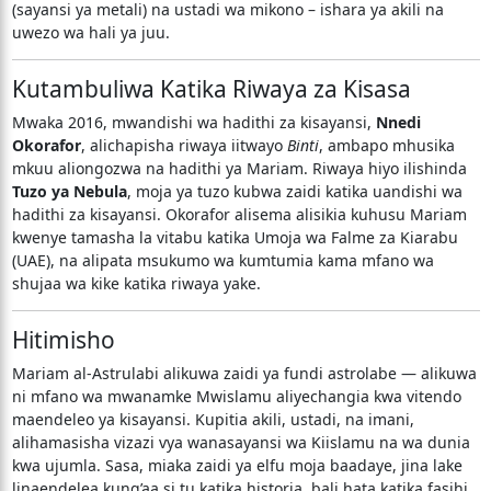
(sayansi ya metali) na ustadi wa mikono – ishara ya akili na
uwezo wa hali ya juu.
Kutambuliwa Katika Riwaya za Kisasa
Mwaka 2016, mwandishi wa hadithi za kisayansi,
Nnedi
Okorafor
, alichapisha riwaya iitwayo
Binti
, ambapo mhusika
mkuu aliongozwa na hadithi ya Mariam. Riwaya hiyo ilishinda
Tuzo ya Nebula
, moja ya tuzo kubwa zaidi katika uandishi wa
hadithi za kisayansi. Okorafor alisema alisikia kuhusu Mariam
kwenye tamasha la vitabu katika Umoja wa Falme za Kiarabu
(UAE), na alipata msukumo wa kumtumia kama mfano wa
shujaa wa kike katika riwaya yake.
Hitimisho
Mariam al-Astrulabi alikuwa zaidi ya fundi astrolabe — alikuwa
ni mfano wa mwanamke Mwislamu aliyechangia kwa vitendo
maendeleo ya kisayansi. Kupitia akili, ustadi, na imani,
alihamasisha vizazi vya wanasayansi wa Kiislamu na wa dunia
kwa ujumla. Sasa, miaka zaidi ya elfu moja baadaye, jina lake
linaendelea kung’aa si tu katika historia, bali hata katika fasihi