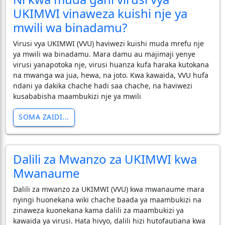
UKIMWI vinaweza kuishi nje ya
mwili wa binadamu?
Virusi vya UKIMWI (VVU) haviwezi kuishi muda mrefu nje
ya mwili wa binadamu. Mara damu au majimaji yenye
virusi yanapotoka nje, virusi huanza kufa haraka kutokana
na mwanga wa jua, hewa, na joto. Kwa kawaida, VVU hufa
ndani ya dakika chache hadi saa chache, na haviwezi
kusababisha maambukizi nje ya mwili
SOMA ZAIDI...
Dalili za Mwanzo za UKIMWI kwa
Mwanaume
Dalili za mwanzo za UKIMWI (VVU) kwa mwanaume mara
nyingi huonekana wiki chache baada ya maambukizi na
zinaweza kuonekana kama dalili za maambukizi ya
kawaida ya virusi. Hata hivyo, dalili hizi hutofautiana kwa