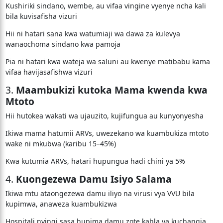
Kushiriki sindano, wembe, au vifaa vingine vyenye ncha kali
bila kuvisafisha vizuri
Hii ni hatari sana kwa watumiaji wa dawa za kulevya
wanaochoma sindano kwa pamoja
Pia ni hatari kwa wateja wa saluni au kwenye matibabu kama
vifaa havijasafishwa vizuri
3.
Maambukizi kutoka Mama kwenda kwa
Mtoto
Hii hutokea wakati wa ujauzito, kujifungua au kunyonyesha
Ikiwa mama hatumii ARVs, uwezekano wa kuambukiza mtoto
wake ni mkubwa (karibu 15–45%)
Kwa kutumia ARVs, hatari hupungua hadi chini ya 5%
4.
Kuongezewa Damu Isiyo Salama
Ikiwa mtu ataongezewa damu iliyo na virusi vya VVU bila
kupimwa, anaweza kuambukizwa
Hospitali nyingi sasa hupima damu zote kabla ya kuchangia