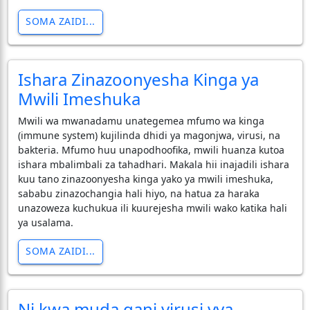
SOMA ZAIDI...
Ishara Zinazoonyesha Kinga ya
Mwili Imeshuka
Mwili wa mwanadamu unategemea mfumo wa kinga
(immune system) kujilinda dhidi ya magonjwa, virusi, na
bakteria. Mfumo huu unapodhoofika, mwili huanza kutoa
ishara mbalimbali za tahadhari. Makala hii inajadili ishara
kuu tano zinazoonyesha kinga yako ya mwili imeshuka,
sababu zinazochangia hali hiyo, na hatua za haraka
unazoweza kuchukua ili kuurejesha mwili wako katika hali
ya usalama.
SOMA ZAIDI...
Ni kwa muda gani virusi vya