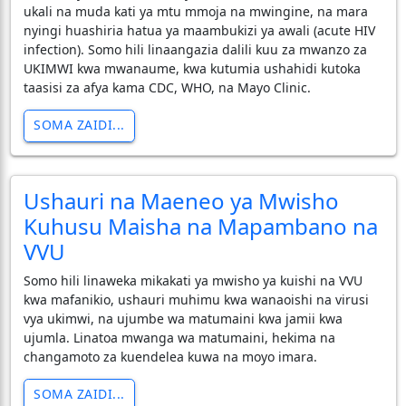
ukali na muda kati ya mtu mmoja na mwingine, na mara
nyingi huashiria hatua ya maambukizi ya awali (acute HIV
infection). Somo hili linaangazia dalili kuu za mwanzo za
UKIMWI kwa mwanaume, kwa kutumia ushahidi kutoka
taasisi za afya kama CDC, WHO, na Mayo Clinic.
SOMA ZAIDI...
Ushauri na Maeneo ya Mwisho
Kuhusu Maisha na Mapambano na
VVU
Somo hili linaweka mikakati ya mwisho ya kuishi na VVU
kwa mafanikio, ushauri muhimu kwa wanaoishi na virusi
vya ukimwi, na ujumbe wa matumaini kwa jamii kwa
ujumla. Linatoa mwanga wa matumaini, hekima na
changamoto za kuendelea kuwa na moyo imara.
SOMA ZAIDI...