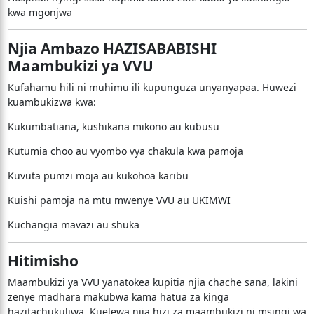
kwa mgonjwa
Njia Ambazo HAZISABABISHI
Maambukizi ya VVU
Kufahamu hili ni muhimu ili kupunguza unyanyapaa. Huwezi
kuambukizwa kwa:
Kukumbatiana, kushikana mikono au kubusu
Kutumia choo au vyombo vya chakula kwa pamoja
Kuvuta pumzi moja au kukohoa karibu
Kuishi pamoja na mtu mwenye VVU au UKIMWI
Kuchangia mavazi au shuka
Hitimisho
Maambukizi ya VVU yanatokea kupitia njia chache sana, lakini
zenye madhara makubwa kama hatua za kinga
hazitachukuliwa. Kuelewa njia hizi za maambukizi ni msingi wa