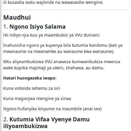
ili kusaidia watu wajilinde na wawasaidie wengine.
Maudhui
1.
Ngono Isiyo Salama
Hii ndiyo njia kuu ya maambukizi ya VVU duniani:
Inahusisha ngono ya kupenya bila kutumia kondomu (kati ya
mwanaume na mwanamke au wanaume kwa wanaume).
Mtu aliyeambukizwa VVU anaweza kumwambukiza mwenza
wake kupitia majimaji ya ukeni, shahawa, au damu.
Hatari huongezeka iwapo:
Kuna vidonda sehemu za siri
Kuna magonjwa mengine ya zinaa
Ngono hufanyika kinyume na maumbile (anal sex)
2.
Kutumia Vifaa Vyenye Damu
iliyoambukizwa