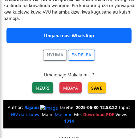
kujilinda na kuwalinda wengine. Pia kunapunguza unyanyapaa
kwa kuelewa kuwa VVU haiambukizwi kwa kugusana au kuishi
pamoja.
Ungana nasi WhatsApp
NYUMA
ENDELEA
Umeionaje Makala hii.. ?
NZURI
MBAYA
SAVE
Author:
Rajabu
Tarehe:
2025-06-30 12:53:22
Topic:
HIV na Ukimwi
Main:
Masomo
File:
Download PDF
Views
1314