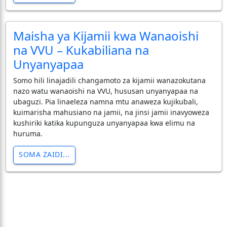
Maisha ya Kijamii kwa Wanaoishi
na VVU – Kukabiliana na
Unyanyapaa
Somo hili linajadili changamoto za kijamii wanazokutana
nazo watu wanaoishi na VVU, hususan unyanyapaa na
ubaguzi. Pia linaeleza namna mtu anaweza kujikubali,
kuimarisha mahusiano na jamii, na jinsi jamii inavyoweza
kushiriki katika kupunguza unyanyapaa kwa elimu na
huruma.
SOMA ZAIDI...