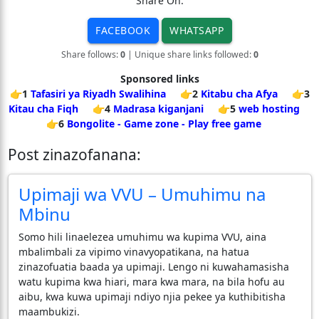
Share On:
FACEBOOK
WHATSAPP
Share follows:
0
| Unique share links followed:
0
Sponsored links
👉1
Tafasiri ya Riyadh Swalihina
👉2
Kitabu cha Afya
👉3
Kitau cha Fiqh
👉4
Madrasa kiganjani
👉5
web hosting
👉6
Bongolite - Game zone - Play free game
Post zinazofanana:
Upimaji wa VVU – Umuhimu na
Mbinu
Somo hili linaelezea umuhimu wa kupima VVU, aina
mbalimbali za vipimo vinavyopatikana, na hatua
zinazofuatia baada ya upimaji. Lengo ni kuwahamasisha
watu kupima kwa hiari, mara kwa mara, na bila hofu au
aibu, kwa kuwa upimaji ndiyo njia pekee ya kuthibitisha
maambukizi.