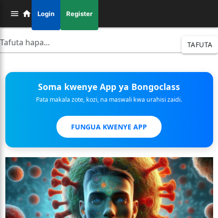
Login
Register
TAFUTA
Soma kwenye App ya Bongoclass
Pata makala zote, kozi, na maswali kwa urahisi zaidi.
FUNGUA KWENYE APP