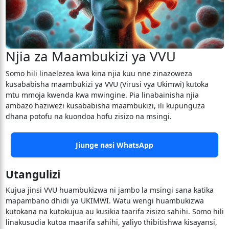
Njia za Maambukizi ya VVU
Somo hili linaelezea kwa kina njia kuu nne zinazoweza
kusababisha maambukizi ya VVU (Virusi vya Ukimwi) kutoka
mtu mmoja kwenda kwa mwingine. Pia linabainisha njia
ambazo haziwezi kusababisha maambukizi, ili kupunguza
dhana potofu na kuondoa hofu zisizo na msingi.
Jiunge nasi WhatsApp
Utangulizi
Kujua jinsi VVU huambukizwa ni jambo la msingi sana katika
mapambano dhidi ya UKIMWI. Watu wengi huambukizwa
kutokana na kutokujua au kusikia taarifa zisizo sahihi. Somo hili
linakusudia kutoa maarifa sahihi, yaliyo thibitishwa kisayansi,