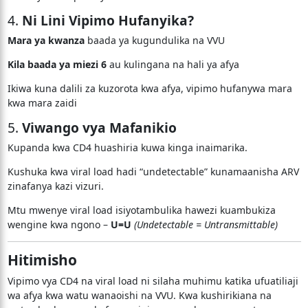
4.
Ni Lini Vipimo Hufanyika?
Mara ya kwanza
baada ya kugundulika na VVU
Kila baada ya miezi 6
au kulingana na hali ya afya
Ikiwa kuna dalili za kuzorota kwa afya, vipimo hufanywa mara
kwa mara zaidi
5.
Viwango vya Mafanikio
Kupanda kwa CD4 huashiria kuwa kinga inaimarika.
Kushuka kwa viral load hadi “undetectable” kunamaanisha ARV
zinafanya kazi vizuri.
Mtu mwenye viral load isiyotambulika hawezi kuambukiza
wengine kwa ngono –
U=U
(Undetectable = Untransmittable)
Hitimisho
Vipimo vya CD4 na viral load ni silaha muhimu katika ufuatiliaji
wa afya kwa watu wanaoishi na VVU. Kwa kushirikiana na