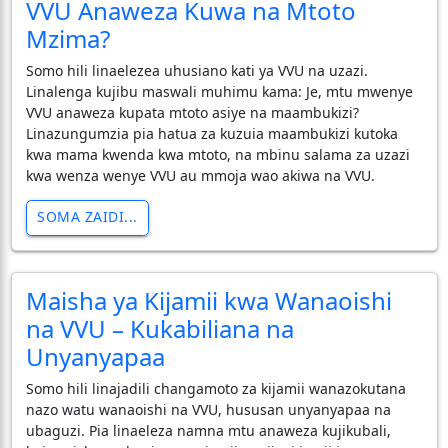
VVU Anaweza Kuwa na Mtoto
Mzima?
Somo hili linaelezea uhusiano kati ya VVU na uzazi.
Linalenga kujibu maswali muhimu kama: Je, mtu mwenye
VVU anaweza kupata mtoto asiye na maambukizi?
Linazungumzia pia hatua za kuzuia maambukizi kutoka
kwa mama kwenda kwa mtoto, na mbinu salama za uzazi
kwa wenza wenye VVU au mmoja wao akiwa na VVU.
SOMA ZAIDI...
Maisha ya Kijamii kwa Wanaoishi
na VVU – Kukabiliana na
Unyanyapaa
Somo hili linajadili changamoto za kijamii wanazokutana
nazo watu wanaoishi na VVU, hususan unyanyapaa na
ubaguzi. Pia linaeleza namna mtu anaweza kujikubali,