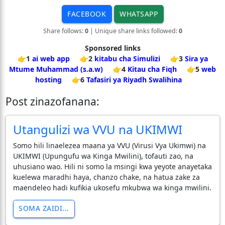
FACEBOOK
WHATSAPP
Share follows:
0
| Unique share links followed:
0
Sponsored links
👉1
ai web app
👉2
kitabu cha Simulizi
👉3
Sira ya
Mtume Muhammad (s.a.w)
👉4
Kitau cha Fiqh
👉5
web
hosting
👉6
Tafasiri ya Riyadh Swalihina
Post zinazofanana:
Utangulizi wa VVU na UKIMWI
Somo hili linaelezea maana ya VVU (Virusi Vya Ukimwi) na
UKIMWI (Upungufu wa Kinga Mwilini), tofauti zao, na
uhusiano wao. Hili ni somo la msingi kwa yeyote anayetaka
kuelewa maradhi haya, chanzo chake, na hatua zake za
maendeleo hadi kufikia ukosefu mkubwa wa kinga mwilini.
SOMA ZAIDI...