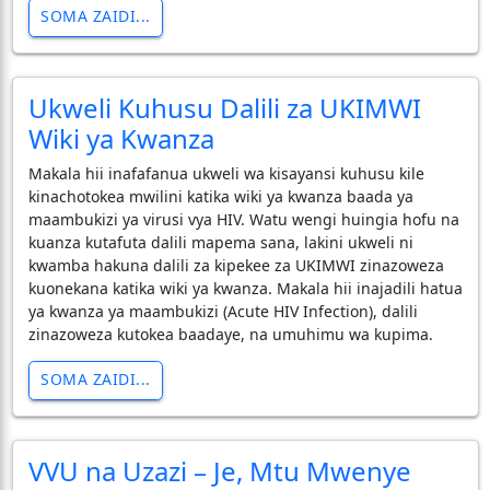
SOMA ZAIDI...
Ukweli Kuhusu Dalili za UKIMWI
Wiki ya Kwanza
​Makala hii inafafanua ukweli wa kisayansi kuhusu kile
kinachotokea mwilini katika wiki ya kwanza baada ya
maambukizi ya virusi vya HIV. Watu wengi huingia hofu na
kuanza kutafuta dalili mapema sana, lakini ukweli ni
kwamba hakuna dalili za kipekee za UKIMWI zinazoweza
kuonekana katika wiki ya kwanza. Makala hii inajadili hatua
ya kwanza ya maambukizi (Acute HIV Infection), dalili
zinazoweza kutokea baadaye, na umuhimu wa kupima.
SOMA ZAIDI...
VVU na Uzazi – Je, Mtu Mwenye