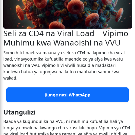
Seli za CD4 na Viral Load – Vipimo
Muhimu kwa Wanaoishi na VVU
Somo hili linaeleza maana ya seli za CD4 na kipimo cha viral
load, vinavyotumika kufuatilia maendeleo ya afya kwa watu
wanaoishi na VVU. Vipimo hivi viwili husaidia madaktari
kuelewa hatua ya ugonjwa na kutoa matibabu sahihi kwa
wakati.
Jiunge nasi WhatsApp
Utangulizi
Baada ya kugundulika na VVU, ni muhimu kufuatilia hali ya
kinga ya mwili na kiwango cha virusi kilichopo. Vipimo vya CD4
na viral load hutumika kama ramani ya afya ya mwili dhidi ya