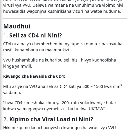
virusi vya VVU. Uelewa wa maana na umuhimu wa vipimo hivi
huwasaidia wagonjwa kushirikiana vizuri na watoa huduma.
Maudhui
1.
Seli za CD4 ni Nini?
CD4 ni aina ya chembechembe nyeupe za damu zinazosaidia
mwili kupambana na maambukizi.
VVU hushambulia na kuharibu seli hizi, hivyo kudhoofisha
kinga ya mwili.
Kiwango cha kawaida cha CD4:
Mtu asiye na VVU ana seli za CD4 kati ya 500 – 1500 kwa mm³
ya damu.
Ikiwa CD4 zimeshuka chini ya 200, mtu yuko kwenye hatari
kubwa ya magonjwa nyemelezi – hii huitwa UKIMWI.
2.
Kipimo cha Viral Load ni Nini?
Hiki ni kipimo kinachoonyesha kiwango cha virusi vya VVU