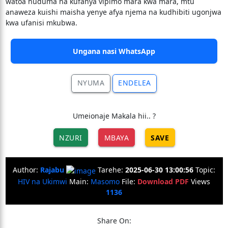
watoa huduma na kufanya vipimo mara kwa mara, mtu
anaweza kuishi maisha yenye afya njema na kudhibiti ugonjwa
kwa ufanisi mkubwa.
Ungana nasi WhatsApp
NYUMA
ENDELEA
Umeionaje Makala hii.. ?
NZURI
MBAYA
SAVE
Author:
Rajabu
Tarehe:
2025-06-30 13:00:56
Topic:
HIV na Ukimwi
Main:
Masomo
File:
Download PDF
Views
1136
Share On: