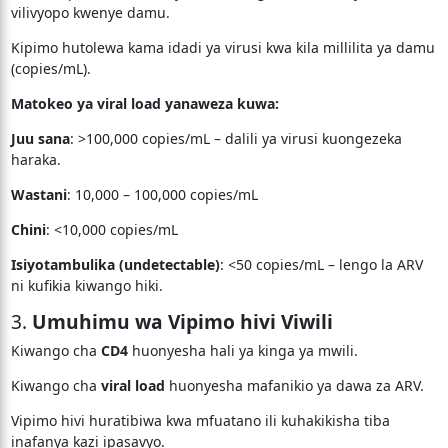
vilivyopo kwenye damu.
Kipimo hutolewa kama idadi ya virusi kwa kila millilita ya damu
(copies/mL).
Matokeo ya viral load yanaweza kuwa:
Juu sana
: >100,000 copies/mL – dalili ya virusi kuongezeka
haraka.
Wastani
: 10,000 – 100,000 copies/mL
Chini
: <10,000 copies/mL
Isiyotambulika (undetectable)
: <50 copies/mL – lengo la ARV
ni kufikia kiwango hiki.
3.
Umuhimu wa Vipimo hivi Viwili
Kiwango cha
CD4
huonyesha hali ya kinga ya mwili.
Kiwango cha
viral load
huonyesha mafanikio ya dawa za ARV.
Vipimo hivi huratibiwa kwa mfuatano ili kuhakikisha tiba
inafanya kazi ipasavyo.