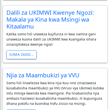
Dalili za UKIMWI Kwenye Ngozi:
Makala ya Kina kwa Msingi wa
Kitaalamu
Katika somo hili utaweza kujifunza ni kwa namna gani
unaweza kuona dalili za UKIMWI kwa kuangalia ishara
zinazojitokeza kwenye ngozi
SOMA ZAIDI...
Njia za Maambukizi ya VVU
Somo hili linaelezea kwa kina njia kuu nne zinazoweza
kusababisha maambukizi ya VVU (Virusi vya Ukimwi) kutoka
mtu mmoja kwenda kwa mwingine. Pia linabainisha njia
ambazo haziwezi kusababisha maambukizi, ili kupunguza
dhana potofu na kuondoa hofu zisizo na msingi.