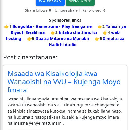
FACEBOOK
WHATSAPP
Share follows:
0
| Unique share links followed:
0
Sponsored links
👉1
Bongolite - Game zone - Play free game
👉2
Tafasiri ya
Riyadh Swalihina
👉3
kitabu cha Simulizi
👉4
web
hosting
👉5
Dua za Mitume na Manabii
👉6
Simulizi za
Hadithi Audio
Post zinazofanana:
Msaada wa Kisaikolojia kwa
Wanaoishi na VVU – Kujenga Moyo
Imara
Somo hili linaangazia umuhimu wa msaada wa kisaikolojia
kwa watu wanaoishi na VVU. Linazungumzia changamoto
za kihisia zinazoweza kutokea, namna za kukabiliana nazo,
na huduma zinazopatikana kusaidia kujenga moyo imara
na maisha yenye matumaini.