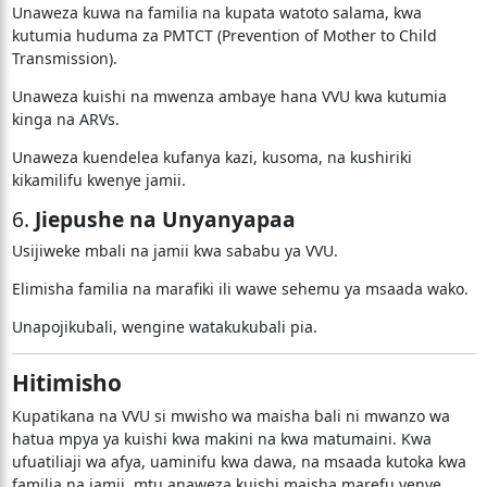
Unaweza kuwa na familia na kupata watoto salama, kwa
kutumia huduma za PMTCT (Prevention of Mother to Child
Transmission).
Unaweza kuishi na mwenza ambaye hana VVU kwa kutumia
kinga na ARVs.
Unaweza kuendelea kufanya kazi, kusoma, na kushiriki
kikamilifu kwenye jamii.
6.
Jiepushe na Unyanyapaa
Usijiweke mbali na jamii kwa sababu ya VVU.
Elimisha familia na marafiki ili wawe sehemu ya msaada wako.
Unapojikubali, wengine watakukubali pia.
Hitimisho
Kupatikana na VVU si mwisho wa maisha bali ni mwanzo wa
hatua mpya ya kuishi kwa makini na kwa matumaini. Kwa
ufuatiliaji wa afya, uaminifu kwa dawa, na msaada kutoka kwa
familia na jamii, mtu anaweza kuishi maisha marefu yenye