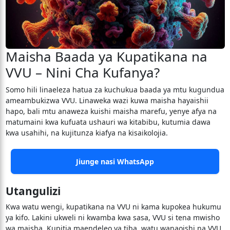
Maisha Baada ya Kupatikana na
VVU – Nini Cha Kufanya?
Somo hili linaeleza hatua za kuchukua baada ya mtu kugundua
ameambukizwa VVU. Linaweka wazi kuwa maisha hayaishii
hapo, bali mtu anaweza kuishi maisha marefu, yenye afya na
matumaini kwa kufuata ushauri wa kitabibu, kutumia dawa
kwa usahihi, na kujitunza kiafya na kisaikolojia.
Jiunge nasi WhatsApp
Utangulizi
Kwa watu wengi, kupatikana na VVU ni kama kupokea hukumu
ya kifo. Lakini ukweli ni kwamba kwa sasa, VVU si tena mwisho
wa maisha. Kupitia maendeleo ya tiba, watu wanaoishi na VVU