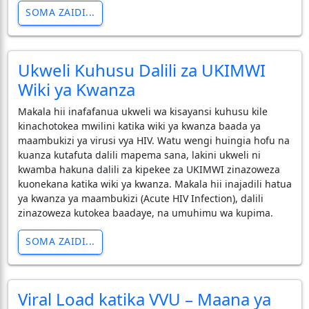
SOMA ZAIDI...
Ukweli Kuhusu Dalili za UKIMWI
Wiki ya Kwanza
​Makala hii inafafanua ukweli wa kisayansi kuhusu kile
kinachotokea mwilini katika wiki ya kwanza baada ya
maambukizi ya virusi vya HIV. Watu wengi huingia hofu na
kuanza kutafuta dalili mapema sana, lakini ukweli ni
kwamba hakuna dalili za kipekee za UKIMWI zinazoweza
kuonekana katika wiki ya kwanza. Makala hii inajadili hatua
ya kwanza ya maambukizi (Acute HIV Infection), dalili
zinazoweza kutokea baadaye, na umuhimu wa kupima.
SOMA ZAIDI...
Viral Load katika VVU – Maana ya