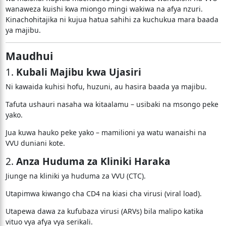
wanaweza kuishi kwa miongo mingi wakiwa na afya nzuri.
Kinachohitajika ni kujua hatua sahihi za kuchukua mara baada
ya majibu.
Maudhui
1.
Kubali Majibu kwa Ujasiri
Ni kawaida kuhisi hofu, huzuni, au hasira baada ya majibu.
Tafuta ushauri nasaha wa kitaalamu – usibaki na msongo peke
yako.
Jua kuwa hauko peke yako – mamilioni ya watu wanaishi na
VVU duniani kote.
2.
Anza Huduma za Kliniki Haraka
Jiunge na kliniki ya huduma za VVU (CTC).
Utapimwa kiwango cha CD4 na kiasi cha virusi (viral load).
Utapewa dawa za kufubaza virusi (ARVs) bila malipo katika
vituo vya afya vya serikali.