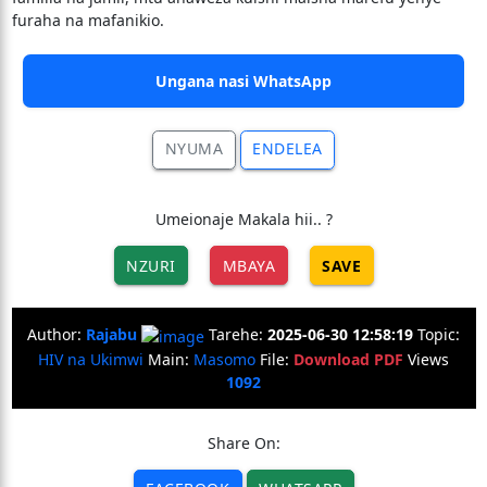
furaha na mafanikio.
Ungana nasi WhatsApp
NYUMA
ENDELEA
Umeionaje Makala hii.. ?
NZURI
MBAYA
SAVE
Author:
Rajabu
Tarehe:
2025-06-30 12:58:19
Topic:
HIV na Ukimwi
Main:
Masomo
File:
Download PDF
Views
1092
Share On: