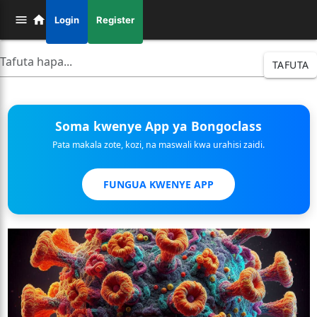
Login
Register
TAFUTA
Soma kwenye App ya Bongoclass
Pata makala zote, kozi, na maswali kwa urahisi zaidi.
FUNGUA KWENYE APP