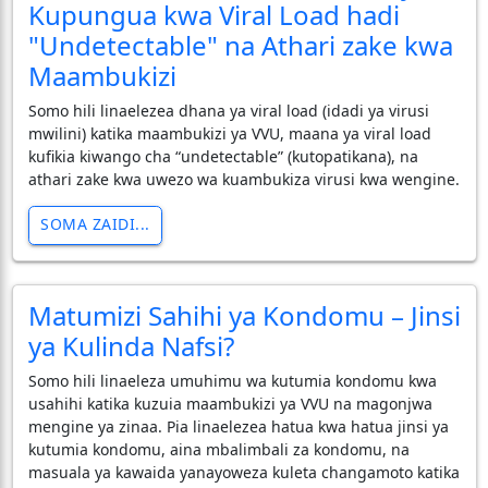
Kupungua kwa Viral Load hadi
"Undetectable" na Athari zake kwa
Maambukizi
Somo hili linaelezea dhana ya viral load (idadi ya virusi
mwilini) katika maambukizi ya VVU, maana ya viral load
kufikia kiwango cha “undetectable” (kutopatikana), na
athari zake kwa uwezo wa kuambukiza virusi kwa wengine.
SOMA ZAIDI...
Matumizi Sahihi ya Kondomu – Jinsi
ya Kulinda Nafsi?
Somo hili linaeleza umuhimu wa kutumia kondomu kwa
usahihi katika kuzuia maambukizi ya VVU na magonjwa
mengine ya zinaa. Pia linaelezea hatua kwa hatua jinsi ya
kutumia kondomu, aina mbalimbali za kondomu, na
masuala ya kawaida yanayoweza kuleta changamoto katika