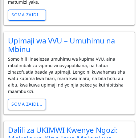
matumizi yake.
SOMA ZAIDI...
Upimaji wa VVU – Umuhimu na
Mbinu
Somo hili linaelezea umuhimu wa kupima VVU, aina
mbalimbali za vipimo vinavyopatikana, na hatua
zinazofuatia baada ya upimaji. Lengo ni kuwahamasisha
watu kupima kwa hiari, mara kwa mara, na bila hofu au
aibu, kwa kuwa upimaji ndiyo njia pekee ya kuthibitisha
maambukizi.
SOMA ZAIDI...
Dalili za UKIMWI Kwenye Ngozi: