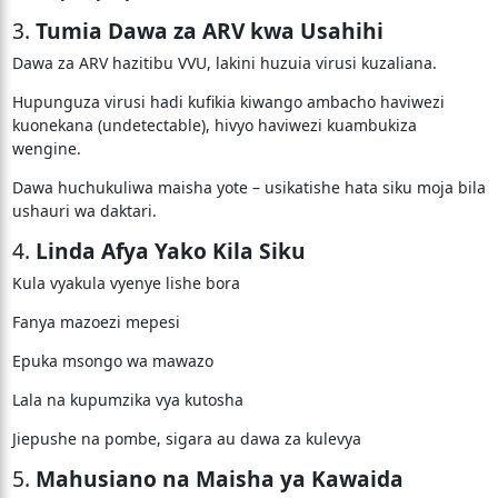
3.
Tumia Dawa za ARV kwa Usahihi
Dawa za ARV hazitibu VVU, lakini huzuia virusi kuzaliana.
Hupunguza virusi hadi kufikia kiwango ambacho haviwezi
kuonekana (undetectable), hivyo haviwezi kuambukiza
wengine.
Dawa huchukuliwa maisha yote – usikatishe hata siku moja bila
ushauri wa daktari.
4.
Linda Afya Yako Kila Siku
Kula vyakula vyenye lishe bora
Fanya mazoezi mepesi
Epuka msongo wa mawazo
Lala na kupumzika vya kutosha
Jiepushe na pombe, sigara au dawa za kulevya
5.
Mahusiano na Maisha ya Kawaida