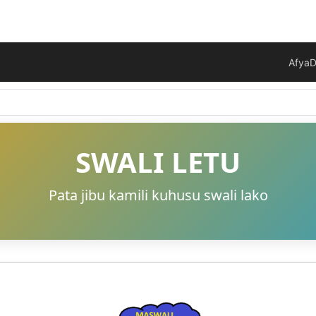
Afya
D
SWALI LETU
Pata jibu kamili kuhusu swali lako