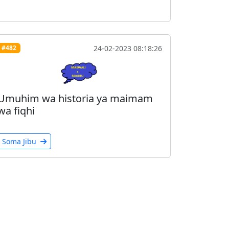
24-02-2023 08:18:26
#482
Umuhim wa historia ya maimam
wa fiqhi
Soma Jibu