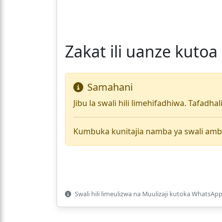
Zakat ili uanze kutoa
Samahani
Jibu la swali hili limehifadhiwa. Tafadha
Kumbuka kunitajia namba ya swali amb
Swali hili limeulizwa na Muulizaji kutoka WhatsApp 