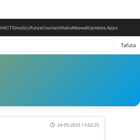
ini
ICT
Simulizi
Jifunze
Courses
Vitabu
Maswali
Updates.
Apps
Tafuta
24-05-2023 13:02:25