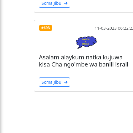
Soma Jibu
11-03-2023 06:22:2
#693
Asalam alaykum natka kujuwa
kisa Cha ngo'mbe wa baniii israil
Soma Jibu