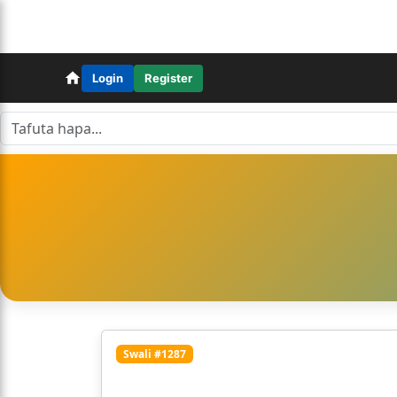
Login
Register
Swali #1287