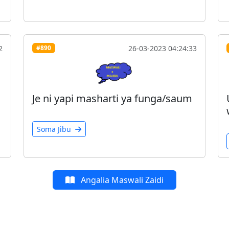
2
26-03-2023 04:24:33
#890
Je ni yapi masharti ya funga/saum
Soma Jibu
Angalia Maswali Zaidi