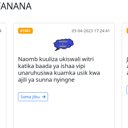
FANANA
4
05-04-2023 17:24:41
#1001
Naomb kuuliza ukiswali witri
katika baada ya ishaa vipi
unaruhusiwa kuamka usik kwa
ajili ya sunna nyingne
Soma Jibu