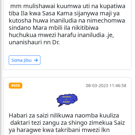
mm mulishawai kuumwa uti na kupatiwa
tiba Ila kwa Sasa Kama sijanywa maji ya
kutosha huwa inaniludia na nimechomwa
sindano Mara mbili ila nikitibiwa
huchukua mwezi harafu inaniludia .je,
unanishauri nn Dr.
Soma Jibu
08-03-2023 11:46:58
#658
Habari za saizi nilikuwa naomba kuuliza
daktari tezi zangu za shingo zimekua Saiz
ya haragwe kwa takribani mwezi lkn