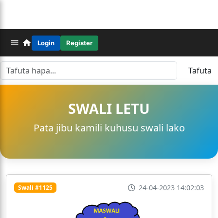
Login
Register
Tafuta
SWALI LETU
Pata jibu kamili kuhusu swali lako
24-04-2023 14:02:03
Swali #1125