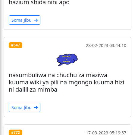
hazium shida nini apo
Soma Jibu
28-02-2023 03:44:10
#547
nasumbuliwa na chuchu za maziwa
kuuma wiki ya pili na mgongo kuuma hizi
ni dalili za mimba
Soma Jibu
17-03-2023 05:19:57
#772