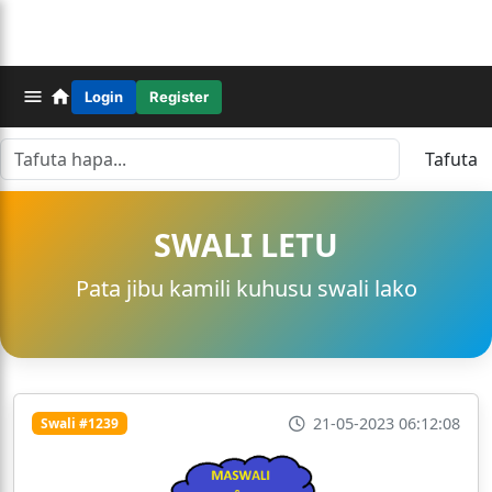
Login
Register
Tafuta
SWALI LETU
Pata jibu kamili kuhusu swali lako
21-05-2023 06:12:08
Swali #1239