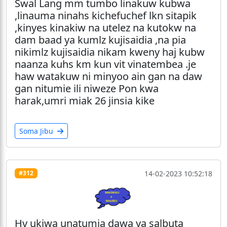
Swal Lang mm tumbo linakuw kubwa
,linauma ninahs kichefuchef lkn sitapik
,kinyes kinakiw na utelez na kutokw na
dam baad ya kumlz kujisaidia ,na pia
nikimlz kujisaidia nikam kweny haj kubw
naanza kuhs km kun vit vinatembea .je
haw watakuw ni minyoo ain gan na daw
gan nitumie ili niweze Pon kwa
harak,umri miak 26 jinsia kike
Soma Jibu
14-02-2023 10:52:18
#312
Hv ukiwa unatumia dawa ya salbuta