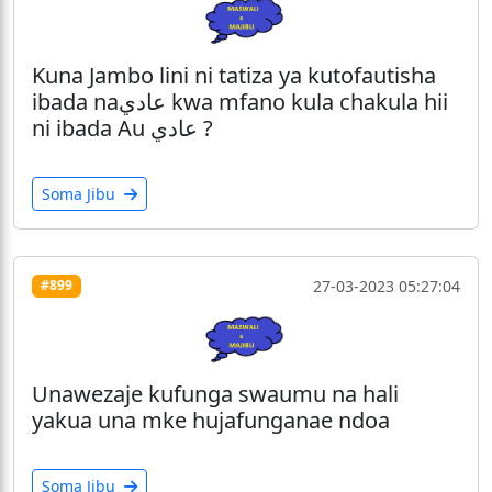
Kuna Jambo lini ni tatiza ya kutofautisha
ibada naعادي kwa mfano kula chakula hii
ni ibada Au عادي ?
Soma Jibu
27-03-2023 05:27:04
#899
Unawezaje kufunga swaumu na hali
yakua una mke hujafunganae ndoa
Soma Jibu