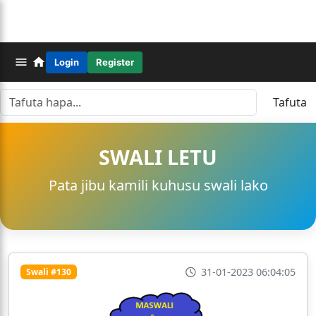
Login
Register
Tafuta
SWALI LETU
Pata jibu kamili kuhusu swali lako
31-01-2023 06:04:05
Swali #130