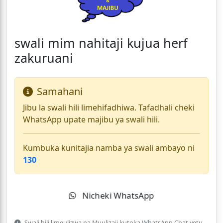
swali mim nahitaji kujua herf
zakuruani
Samahani
Jibu la swali hili limehifadhiwa. Tafadhali cheki
WhatsApp upate majibu ya swali hili.
Kumbuka kunitajia namba ya swali ambayo ni
130
Nicheki WhatsApp
Swali hili limeulizwa na Muulizaji kutoka WhatsApp Chat yetu.