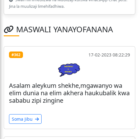
Jina la muulizaji limehifadhiwa.
MASWALI YANAYOFANANA
17-02-2023 08:22:29
#362
Asalam aleykum shekhe,mgawanyo wa
elim dunia na elim akhera haukubalik kwa
sababu zipi zingine
Soma Jibu