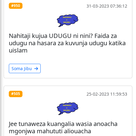
31-03-2023 07:36:12
#950
Nahitaji kujua UDUGU ni nini? Faida za
udugu na hasara za kuvunja udugu katika
uislam
Soma Jibu
25-02-2023 11:59:53
#505
Jee tunaweza kuangalia wasia anoacha
mgonjwa mahututi aliouacha