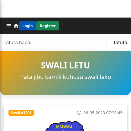
Login
Register
Tafuta
SWALI LETU
Pata jibu kamili kuhusu swali lako
06-05-2023 07:32:45
Swali #1206