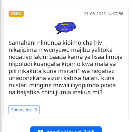
21-05-2023 14:07:56
#1270
Samahani nlinunua kipimo cha hiv
nikajipima mwenyewe majibu yalitoka
negative lakini baada kama ya lisaa limoja
nlipoludi kuangalia kipimo kwa mala ya
pili nikakuta kuna msitari1 wa negative
unaoonekana vizuri kabisa halafu kuna
mistari mingine miwili iliyopimda pinda
na haijafika chini jumla inakua mi3
Soma Jibu